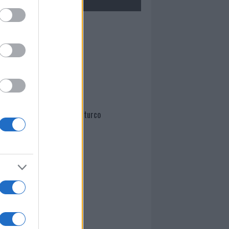
Mario Malu
Paolo Pinna
Martina Agostina Diturco
I nostri cari
I nostri cari