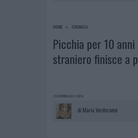
9 AGOSTO 2026
|
INCIDENTE SULLA STRADA PROVI
8 AGOSTO 2026
|
SANGUE, MUSICA E SOLIDARIETÀ 
8 AGOSTO 2026
|
METEO OLBIA 9 AGOSTO, TEMPER
HOME
CRONACA
9 AGOSTO 2026
|
TRE MILIONI DI EURO DALLA PRO
Picchia per 10 anni
straniero finisce a 
15 FEBBRAIO 2024
di
Maria Verderame