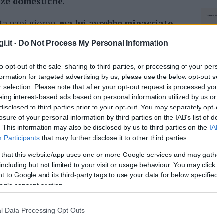
enze domestiche
.
ata ogni giorno,
ma lui avrebbe minacciato
corda al collo e colpendola con coltelli.
i.it -
Do Not Process My Personal Information
tima degli abusi fisici da parte del padre,
 del romeno.
to opt-out of the sale, sharing to third parties, or processing of your per
formation for targeted advertising by us, please use the below opt-out s
r selection. Please note that after your opt-out request is processed y
eing interest-based ads based on personal information utilized by us or
disclosed to third parties prior to your opt-out. You may separately opt-
azionali?
losure of your personal information by third parties on the IAB’s list of
. This information may also be disclosed by us to third parties on the
IA
 mese
cliccando
qui
Participants
that may further disclose it to other third parties.
 that this website/app uses one or more Google services and may gath
including but not limited to your visit or usage behaviour. You may click 
 to Google and its third-party tags to use your data for below specifi
ogle consent section.
do nella sezione
Login
dal menù del sito o
l Data Processing Opt Outs
NEC