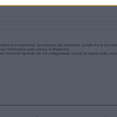
ggi e ricevi le nostre email periodiche contenenti le ultime notizie pubbli
aforma di marketing. Iscrivendoti alla newsletter accetti che le tue info
qui l'informativa sulla privacy di Mailchimp
.
siasi momento facendo clic sul collegamento nel piè di pagina delle nostr