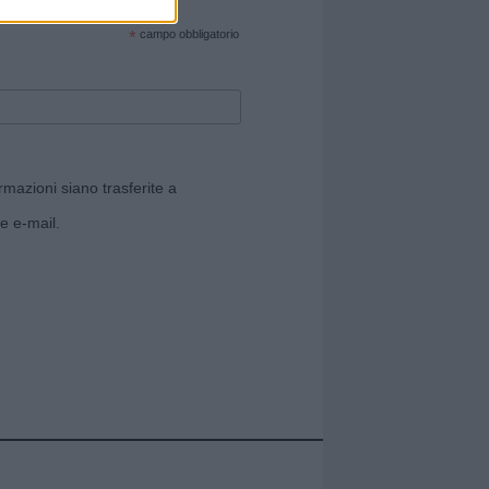
cate sul sito web!
*
campo obbligatorio
rmazioni siano trasferite a
e e-mail.