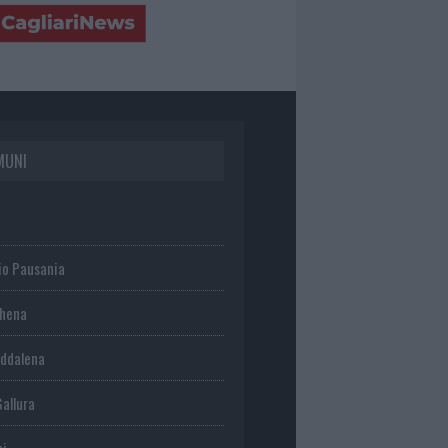
MUNI
io Pausania
chena
ddalena
Gallura