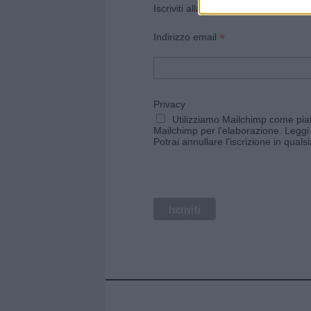
Iscriviti alla newsletter di Gallura O
*
Indirizzo email
Privacy
Utilizziamo Mailchimp come piatt
Mailchimp per l'elaborazione.
Leggi 
Potrai annullare l'iscrizione in qual