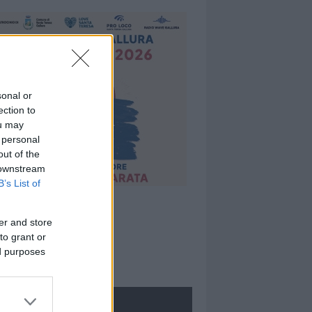
sonal or
ection to
ou may
 personal
out of the
 downstream
B’s List of
er and store
to grant or
ed purposes
ROLOGIE