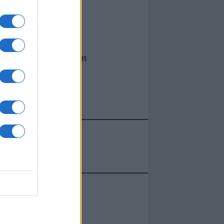
I nostri cari
Giovannimaria Cabras