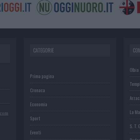
CATEGORIE
CO
Olbia
Prima pagina
Temp
Cronaca
Arza
Economia
La Ma
.com
Sport
S. T. 
Eventi