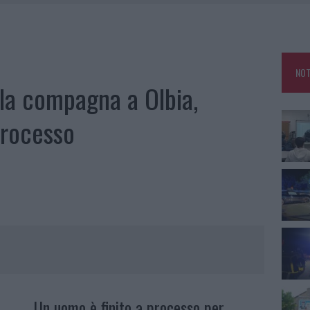
NCIALE AD ARZACHENA, UN FERITO
CON AVIS OLBIA AL DELTA CENTER
ATURE IN CALO
NOT
VINCIA GALLURA PER NUOVE AULE NELLE SCUOLE DI OLBIA
 la compagna a Olbia,
processo
Un uomo è finito a processo per