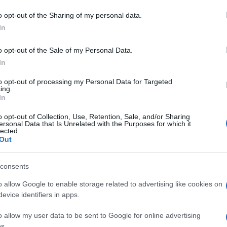
o opt-out of the Sharing of my personal data.
tica
Violenza Sulle Donne
In
Domestiche
o opt-out of the Sale of my Personal Data.
lazioni, i tuoi video e le tue foto
In
ro +39 345 356 7512
to opt-out of processing my Personal Data for Targeted
ing.
In
o opt-out of Collection, Use, Retention, Sale, and/or Sharing
eale?
ersonal Data that Is Unrelated with the Purposes for which it
lected.
gram di GalluraOggi.it
Out
consents
o allow Google to enable storage related to advertising like cookies on
ime news da
Google News
evice identifiers in apps.
o allow my user data to be sent to Google for online advertising
s.