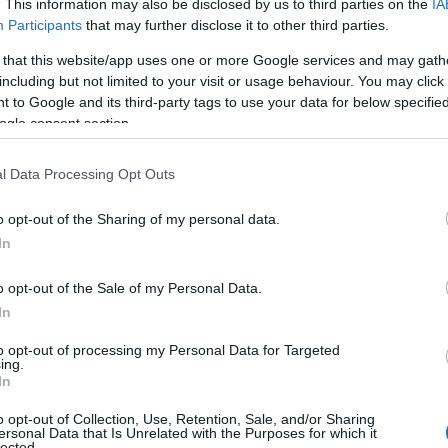
. This information may also be disclosed by us to third parties on the
IA
, al
massimo 18 persone,
permette di gestire
Participants
that may further disclose it to other third parties.
re le dimensioni dello scalo luganese e degli
 that this website/app uses one or more Google services and may gath
o ridottissimi e la
possibilità del
including but not limited to your visit or usage behaviour. You may click 
tono di viaggiare in tutta sicurezza
e
 to Google and its third-party tags to use your data for below specifi
ogle consent section.
ttivamente da 490 franchi(sola andata) e 890
l Data Processing Opt Outs
o opt-out of the Sharing of my personal data.
In
o opt-out of the Sale of my Personal Data.
In
to opt-out of processing my Personal Data for Targeted
ing.
In
azionali?
o opt-out of Collection, Use, Retention, Sale, and/or Sharing
ersonal Data that Is Unrelated with the Purposes for which it
lected.