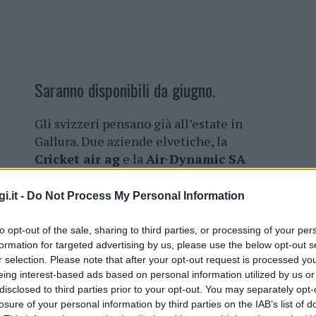
Saranno disponibili da giugno.
Gli svizzeri pensano già all’estate in
Gallura. Due aziende elvetiche, la
Cricket air ag
e la
Air-Dynamic SA
hanno lanciato il Summercharter.ch
dove è possibile prenotare il proprio
i.it -
Do Not Process My Personal Information
viaggio su voli con al massimo 18
passeggeri a partire dal 19 giugno da
to opt-out of the sale, sharing to third parties, or processing of your per
Lugano a Olbia.
formation for targeted advertising by us, please use the below opt-out s
r selection. Please note that after your opt-out request is processed y
eing interest-based ads based on personal information utilized by us or
Per garantire la sicurezza utti i voli, così
disclosed to third parties prior to your opt-out. You may separately opt-
a, vogliono essere “Covid free”. Il programma
losure of your personal information by third parties on the IAB’s list of
ntire la sicurezza in tale ambito. Già il numero