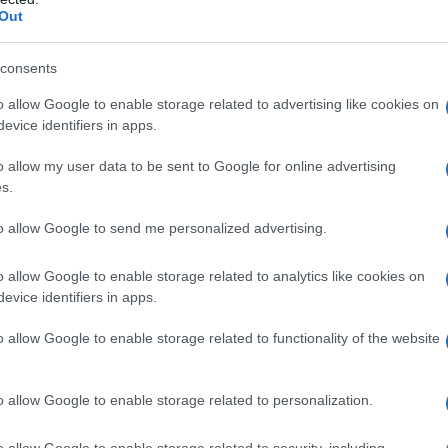
Out
 mese
cliccando
qui
consents
o allow Google to enable storage related to advertising like cookies on
do nella sezione
Login
dal menù del sito o
evice identifiers in apps.
o allow my user data to be sent to Google for online advertising
s.
lbia
Voli Svizzera
to allow Google to send me personalized advertising.
eale?
o allow Google to enable storage related to analytics like cookies on
gram di GalluraOggi.it
evice identifiers in apps.
o allow Google to enable storage related to functionality of the website
lazioni, i tuoi video e le tue foto
o allow Google to enable storage related to personalization.
ro +39 345 356 7512
o allow Google to enable storage related to security, including