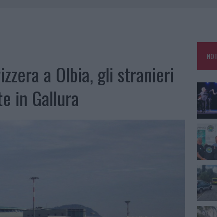
GOSTO, MIGLIORA IL TEMPO IN GALLURA
 OUT AD OLBIA PER IL READING SU ATZENI
NNI DEL DIVING CENTER DI TEGGE
 ARZACHENA: FERITO IL CONDUCENTE
NOT
izzera a Olbia, gli stranieri
te in Gallura