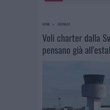
5 AGOSTO 2026
|
METEO OLBIA 6 A
5 AGOSTO 2026
|
“SUL FILO DEL DISCORSO”: SOLD
5 AGOSTO 2026
|
LA MADDALENA, FESTA PER I 30 A
HOME
CRONACA
5 AGOSTO 2026
|
ESCE DI STRADA CON L’AUTO AD
Voli charter dalla Sv
pensano già all’esta