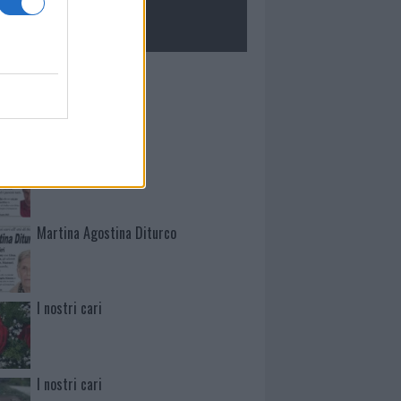
ROLOGIE
Mario Malu
Paolo Pinna
Martina Agostina Diturco
I nostri cari
I nostri cari