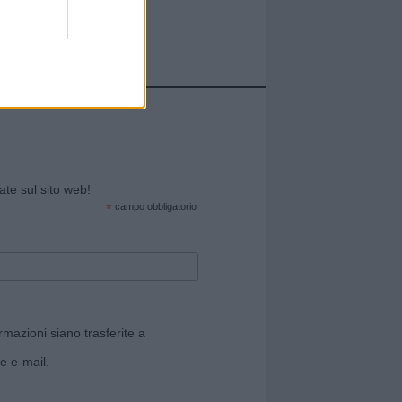
cate sul sito web!
*
campo obbligatorio
rmazioni siano trasferite a
e e-mail.