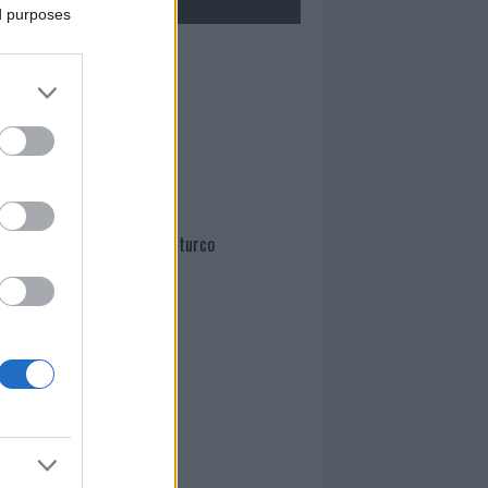
ed purposes
Mario Malu
Paolo Pinna
Martina Agostina Diturco
I nostri cari
I nostri cari