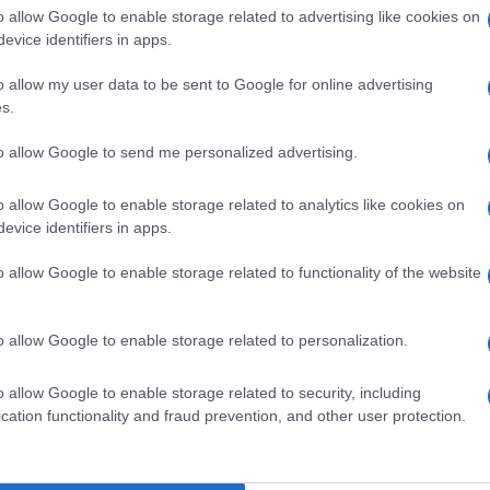
o allow Google to enable storage related to advertising like cookies on
lazioni, i tuoi video e le tue foto
evice identifiers in apps.
ro +39 345 356 7512
o allow my user data to be sent to Google for online advertising
s.
to allow Google to send me personalized advertising.
ime news da
Google News
o allow Google to enable storage related to analytics like cookies on
evice identifiers in apps.
o allow Google to enable storage related to functionality of the website
o allow Google to enable storage related to personalization.
o allow Google to enable storage related to security, including
dente
Prossimo articolo
cation functionality and fraud prevention, and other user protection.