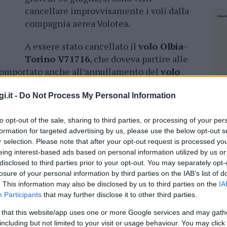
cancellare improvvisamente i voli dalla
compagnia aerea Volotea
.
A essere stato cancellato il
volo Olbia-
Torino V71716
, che doveva partire alle
comportato anche all’annullamento del
volo
a prevista alle 12:50, nelle medesime
i.it -
Do Not Process My Personal Information
lizzato da ItaliaRimborso, potrebbero
to opt-out of the sale, sharing to third parties, or processing of your per
o
, prevista dal Regolamento Comunitario
formation for targeted advertising by us, please use the below opt-out s
r selection. Please note that after your opt-out request is processed y
ncellati Olbia Torino e ritorno
, per attivare
eing interest-based ads based on personal information utilized by us or
uindi procedere con la richiesta di
disclosed to third parties prior to your opt-out. You may separately opt-
a, possono farlo attraverso la compilazione
losure of your personal information by third parties on the IAB’s list of
epage del sito web italiarimborso.it.
. This information may also be disclosed by us to third parties on the
IA
Participants
that may further disclose it to other third parties.
 that this website/app uses one or more Google services and may gath
NEC
including but not limited to your visit or usage behaviour. You may click 