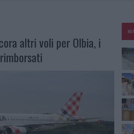
HE IL CENTRO ACCOGLIENZA MINORI CHIUDE
RO SPACCIO E DEGRADO: ESPLODE LA PROTESTA
SCEGLIERE LA SOLUZIONE IDEALE PER LA CASA E L’UFFICIO
NOT
KEND A OLBIA E IN GALLURA
ra altri voli per Olbia, i
rimborsati