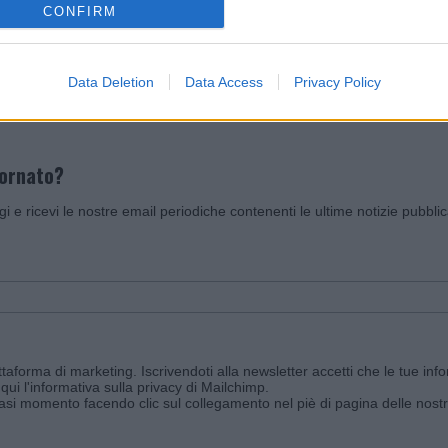
CONFIRM
Invia un Comunicato Stampa
|
Pubblicità
|
Segnala
Data Deletion
Data Access
Privacy Policy
iornato?
ggi e ricevi le nostre email periodiche contenenti le ultime notizie pubbli
aforma di marketing. Iscrivendoti alla newsletter accetti che le tue info
qui l'informativa sulla privacy di Mailchimp
.
siasi momento facendo clic sul collegamento nel piè di pagina delle nostr