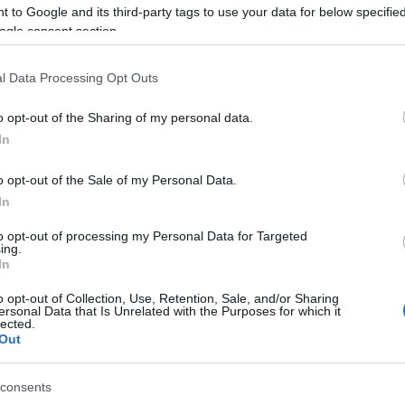
 to Google and its third-party tags to use your data for below specifi
azionali?
ogle consent section.
 mese
cliccando
qui
l Data Processing Opt Outs
o opt-out of the Sharing of my personal data.
In
do nella sezione
Login
dal menù del sito o
o opt-out of the Sale of my Personal Data.
In
to opt-out of processing my Personal Data for Targeted
ing.
oli Cancellati
Voli Cancellati Volotea
In
o opt-out of Collection, Use, Retention, Sale, and/or Sharing
ersonal Data that Is Unrelated with the Purposes for which it
eale?
lected.
Out
gram di GalluraOggi.it
consents