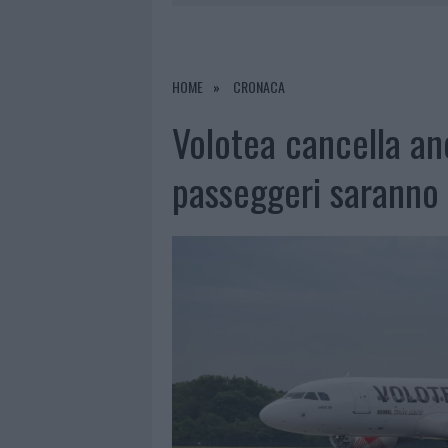
7 AGOSTO 2026
|
CALANGIANUS, DOPO LE POLEMIC
7 AGOSTO 2026
|
OLBIA, DIVIETO DI SOSTA CONT
7 AGOSTO 2026
|
PAUSA CAFFÈ IMPECCABILE: COME 
HOME
CRONACA
7 AGOSTO 2026
|
LE PREVISIONI METEO PER IL WEE
Volotea cancella anco
passeggeri saranno 