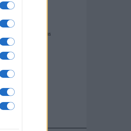
I nostri cari
Giovannimaria Cabras