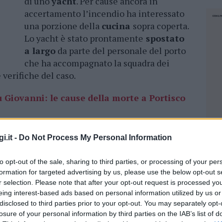
di uno
yacht
. Per cause ancora in
accertamento l’incendio ha interessato
una porzione della
cucina
sopra coperta.
Lo yacht è stato prontamente
spostato
a largo
da parte del personale del porto
che ha accompagnato la squadra dei
e verifiche del caso.
 Giovanni: le cause della morte a Portisco
20:30, quando fiamme e fumo sono stati notati
i.it -
Do Not Process My Personal Information
ta sul ponte superiore di una delle
e precise sono ancora oggetto di
to opt-out of the sale, sharing to third parties, or processing of your per
formation for targeted advertising by us, please use the below opt-out s
babile è un cortocircuito o un
r selection. Please note that after your opt-out request is processed y
omestico.
eing interest-based ads based on personal information utilized by us or
disclosed to third parties prior to your opt-out. You may separately opt-
losure of your personal information by third parties on the IAB’s list of
NEC