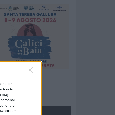
sonal or
ection to
ou may
 personal
out of the
 downstream
ROLOGIE