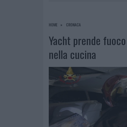
7 AGOSTO 2026
|
CALANGIANUS, DOPO LE POLEMIC
7 AGOSTO 2026
|
OLBIA, DIVIETO DI SOSTA CONT
7 AGOSTO 2026
|
PAUSA CAFFÈ IMPECCABILE: COME 
HOME
CRONACA
7 AGOSTO 2026
|
LE PREVISIONI METEO PER IL WEE
Yacht prende fuoco 
nella cucina