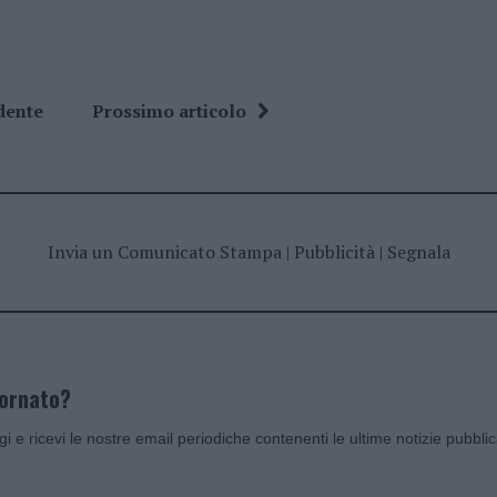
dente
Prossimo articolo
Invia un Comunicato Stampa
|
Pubblicità
|
Segnala
iornato?
ggi e ricevi le nostre email periodiche contenenti le ultime notizie pubbli