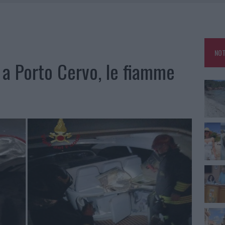
HE IL CENTRO ACCOGLIENZA MINORI CHIUDE
RO SPACCIO E DEGRADO: ESPLODE LA PROTESTA
SCEGLIERE LA SOLUZIONE IDEALE PER LA CASA E L’UFFICIO
NOT
KEND A OLBIA E IN GALLURA
a Porto Cervo, le fiamme