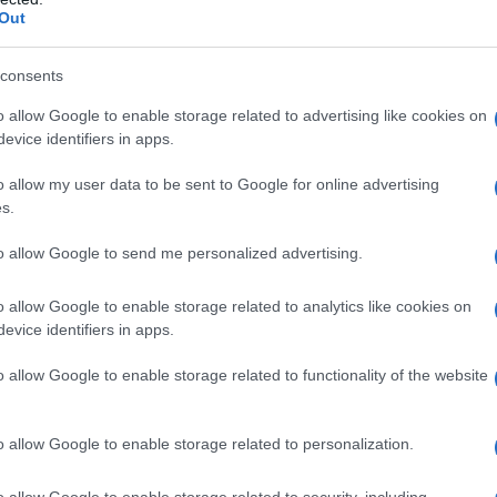
Out
dinamento nelle situazioni di emergenza in
ni. La tempestività dell’intervento ha evitato
consents
sse trasformarsi in un disastro ben più grave
 Smeralda.
o allow Google to enable storage related to advertising like cookies on
evice identifiers in apps.
o allow my user data to be sent to Google for online advertising
s.
azionali?
to allow Google to send me personalized advertising.
 mese
cliccando
qui
o allow Google to enable storage related to analytics like cookies on
evice identifiers in apps.
o allow Google to enable storage related to functionality of the website
do nella sezione
Login
dal menù del sito o
o allow Google to enable storage related to personalization.
o allow Google to enable storage related to security, including