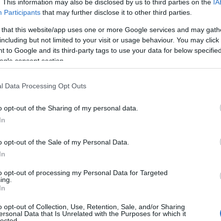
. This information may also be disclosed by us to third parties on the
IA
estrema efficienza. Non appena l’equipaggio e il
Participants
that may further disclose it to other third parties.
 conto dell’accaduto, la priorità è stata
 that this website/app uses one or more Google services and may gath
e e le persone a bordo. Per evitare che le
including but not limited to your visit or usage behaviour. You may click 
ri yacht ormeggiati, la barca è stata
 to Google and its third-party tags to use your data for below specifi
.
ogle consent section.
quadra dei vigili del fuoco di Arzachena, che è
 di un mezzo marittimo messo a disposizione
l Data Processing Opt Outs
pieri hanno raggiunto lo yacht e hanno
o opt-out of the Sharing of my personal data.
tilizzando estintori e attrezzature specifiche,
In
o di incendio, che per fortuna non aveva ancora
o opt-out of the Sale of my Personal Data.
In
si è risolto senza feriti e senza danni ingenti.
to opt-out of processing my Personal Data for Targeted
ing.
li del fuoco hanno effettuato un’ispezione
In
n ci fossero focolai residui e per avviare le
o opt-out of Collection, Use, Retention, Sale, and/or Sharing
ersonal Data that Is Unrelated with the Purposes for which it
 una volta l’importanza di un’adeguata
lected.