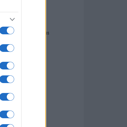
I nostri cari
Giovannimaria Cabras