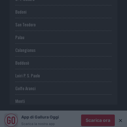
Budoni
San Teodoro
Palau
Calangianus
Buddusò
Loiri P. S. Paolo
Golfo Aranci
Monti
Telti
App di Gallura Oggi
×
Scarica ora
Scarica la nostra app
S. Antonio di G.