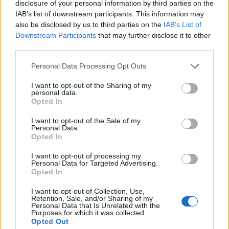
F
T
Pi
W
S
disclosure of your personal information by third parties on the
IAB’s list of downstream participants. This information may
a
w
n
h
h
also be disclosed by us to third parties on the
IAB’s List of
ce
it
te
at
a
Downstream Participants
that may further disclose it to other
Articolo precedente
third parties.
b
te
re
s
re
Prossimo articolo
o
r
st
A
Please note that this website/app uses one or more Google
Personal Data Processing Opt Outs
services and may gather and store information including but
o
p
not limited to your visit or usage behaviour. You may click to
I want to opt-out of the Sharing of my
NOTIZIE RECENTI
personal data.
k
p
grant or deny consent to Google and its third-party tags to
Opted In
use your data for below specified purposes in below Google
consent section.
I want to opt-out of the Sale of my
“Sul filo del discorso”: sold out ad Olbia per il
Personal Data.
reading su Atzeni
Opted In
I want to opt-out of processing my
Personal Data for Targeted Advertising.
La Maddalena, festa per i 30 anni del Diving
Opted In
center di Tegge
I want to opt-out of Collection, Use,
Retention, Sale, and/or Sharing of my
Personal Data that Is Unrelated with the
Esce di strada con l’auto ad Arzachena: ferito il
Purposes for which it was collected.
Opted Out
conducente