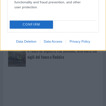
functionality and fraud prevention, and other
user protection.
Giorgia Meloni a La Maddalena, la vicesindaco:
“Orgoglio e discrezione per visita privata̶…
CONFIRM
Incendio nella notte a Olbia, a fuoco due furgoni
Data Deletion
Data Access
Privacy Policy
A fuoco un deposito con bombole, intervento dei
vigili del fuoco a Rudalza