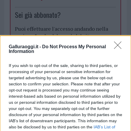
Sei già abbonato?
Puoi effettuare l'accesso andando nella
sezione
Login
dal menù del sito o
cliccando
qui
Galluraoggi.it -
Do Not Process My Personal
Information
TEMI:
Cipnes Olbia
Notizie Olbia
If you wish to opt-out of the sale, sharing to third parties, or
processing of your personal or sensitive information for
Variante Pai Olbia
Zona Industriale Olbia
targeted advertising by us, please use the below opt-out
section to confirm your selection. Please note that after your
Notizie in tempo reale?
opt-out request is processed you may continue seeing
Entra nel canale telegram di
interest-based ads based on personal information utilized by
GalluraOggi.it
us or personal information disclosed to third parties prior to
your opt-out. You may separately opt-out of the further
disclosure of your personal information by third parties on the
IAB’s list of downstream participants. This information may
also be disclosed by us to third parties on the
IAB’s List of
Inviaci le tue segnalazioni,