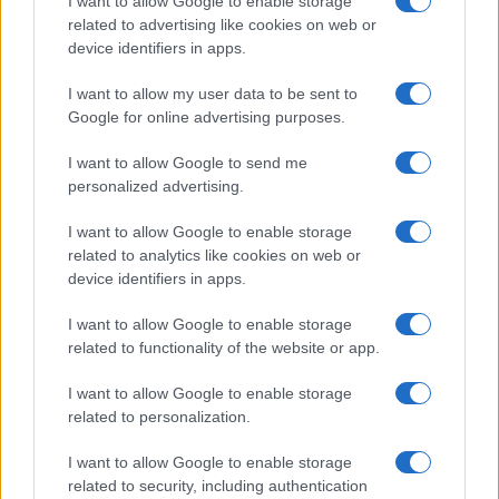
I want to allow Google to enable storage
b
te
re
s
re
Prossimo articolo
related to advertising like cookies on web or
o
r
st
A
device identifiers in apps.
o
p
I want to allow my user data to be sent to
NOTIZIE RECENTI
k
p
Google for online advertising purposes.
I want to allow Google to send me
Sangue, musica e solidarietà con Avis Olbia al
personalized advertising.
Delta Center
I want to allow Google to enable storage
related to analytics like cookies on web or
Meteo Olbia 9 agosto, temperature in calo
device identifiers in apps.
I want to allow Google to enable storage
related to functionality of the website or app.
Salmo finisce in ospedale a Catania, ma il tour
va avanti: “Sicilia, ci sono”
I want to allow Google to enable storage
related to personalization.
Jovanotti, Gabry Ponte e Alfa: Olbia ombelico del
I want to allow Google to enable storage
mondo per una notte
related to security, including authentication