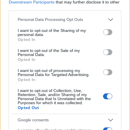
Downstream Participants
that may further disclose it to other
i tuoi video e le tue foto
third parties.
Su WhatsApp al numero +39
Please note that this website/app uses one or more Google
Personal Data Processing Opt Outs
345 356 7512
services and may gather and store information including but
not limited to your visit or usage behaviour. You may click to
I want to opt-out of the Sharing of my
personal data.
grant or deny consent to Google and its third-party tags to
Opted In
use your data for below specified purposes in below Google
consent section.
I want to opt-out of the Sale of my
Ricevi le nostre ultime news
Personal Data.
Opted In
da
Google News
I want to opt-out of processing my
Personal Data for Targeted Advertising.
Opted In
I want to opt-out of Collection, Use,
Condividi l'articolo
Retention, Sale, and/or Sharing of my
Personal Data that Is Unrelated with the
F
T
Pi
W
S
Purposes for which it was collected.
Opted Out
a
w
n
h
h
Google consents
ce
it
te
at
a
Articolo precedente