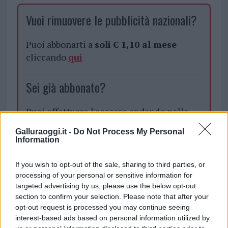
Vuoi rimuovere le pubblicità nazionali?
Puoi abbonarti a
soli € 1,10 al mese
cliccando
qui
Sei già abbonato?
Puoi effettuare l'accesso andando nella
sezione
Login
dal menù del sito o
Galluraoggi.it -
Do Not Process My Personal
cliccando
qui
Information
If you wish to opt-out of the sale, sharing to third parties, or
TEMI:
Andrea Deidda
Antonello Deidda
processing of your personal or sensitive information for
targeted advertising by us, please use the below opt-out
Cinema Santa Teresa
Francesco Piras
section to confirm your selection. Please note that after your
Mammarranca
Mediateca Santa Teresa
opt-out request is processed you may continue seeing
Notizie Santa Teresa
Santamaria
Visioni Sarde
interest-based ads based on personal information utilized by