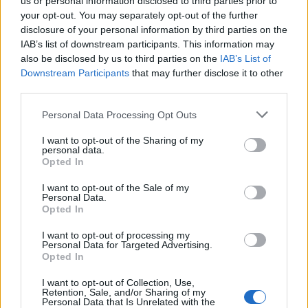
Visioni Sarde Santa Teresa
us or personal information disclosed to third parties prior to
your opt-out. You may separately opt-out of the further
disclosure of your personal information by third parties on the
Notizie in tempo reale?
IAB’s list of downstream participants. This information may
Entra nel canale telegram di
also be disclosed by us to third parties on the
IAB’s List of
GalluraOggi.it
Downstream Participants
that may further disclose it to other
third parties.
Please note that this website/app uses one or more Google
Personal Data Processing Opt Outs
services and may gather and store information including but
Inviaci le tue segnalazioni,
not limited to your visit or usage behaviour. You may click to
I want to opt-out of the Sharing of my
personal data.
i tuoi video e le tue foto
grant or deny consent to Google and its third-party tags to
Opted In
Su WhatsApp al numero +39
use your data for below specified purposes in below Google
consent section.
345 356 7512
I want to opt-out of the Sale of my
Personal Data.
Opted In
I want to opt-out of processing my
Personal Data for Targeted Advertising.
Opted In
Ricevi le nostre ultime news
I want to opt-out of Collection, Use,
Retention, Sale, and/or Sharing of my
Personal Data that Is Unrelated with the
da
Google News