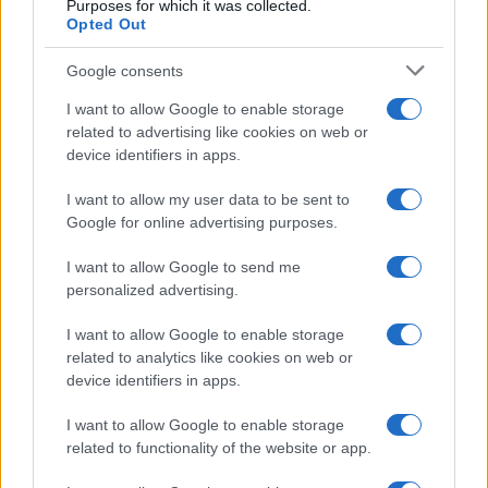
Purposes for which it was collected.
Opted Out
Google consents
Condividi l'articolo
I want to allow Google to enable storage
F
T
Pi
W
S
related to advertising like cookies on web or
a
w
n
h
h
device identifiers in apps.
ce
it
te
at
a
Articolo precedente
I want to allow my user data to be sent to
b
te
re
s
re
Google for online advertising purposes.
Prossimo articolo
o
r
st
A
I want to allow Google to send me
o
p
personalized advertising.
NOTIZIE RECENTI
k
p
I want to allow Google to enable storage
related to analytics like cookies on web or
Controlli rafforzati in Costa Smeralda, 20
device identifiers in apps.
arresti e 135 denunce
I want to allow Google to enable storage
related to functionality of the website or app.
Tre milioni di euro dalla Provincia Gallura per