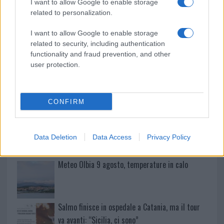
I want to allow Google to enable storage
nuove aule nelle scuole di Olbia
related to personalization.
I want to allow Google to enable storage
Incidente sulla provinciale 125, paura tra Olbia e
related to security, including authentication
Arzachena
functionality and fraud prevention, and other
user protection.
Incidente sulla strada provinciale ad Arzachena,
un ferito
CONFIRM
Sangue, musica e solidarietà con Avis Olbia al
Delta Center
Data Deletion
Data Access
Privacy Policy
Meteo Olbia 9 agosto, temperature in calo
Salmo finisce in ospedale a Catania, ma il tour
va avanti: “Sicilia, ci sono”