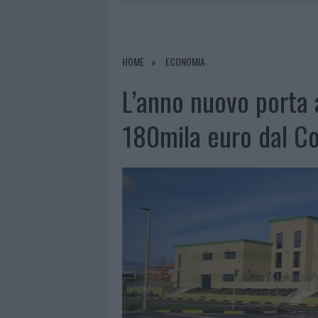
PERDERE
6 AGOSTO 2026
|
LETTINI E ARREDI ABUSIVI SULLA
6 AGOSTO 2026
|
ALLARME TRUFFE A BERCHIDDA, 
HOME
ECONOMIA
6 AGOSTO 2026
|
NOTRE-DAME DE PARIS CONQUIST
L’anno nuovo porta 
6 AGOSTO 2026
|
STRADA SASSARI-OLBIA, INCIDEN
180mila euro dal C