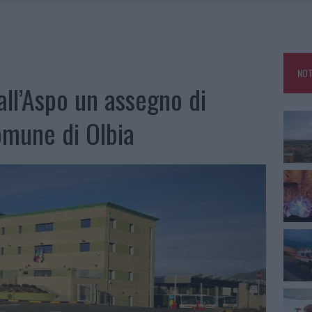
 SPIAGGIA LIBERA, SEQUESTRI A OLBIA E ARZACHENA
FALSI INCARICATI BUSSANO ALLE PORTE
NOT
A OLBIA, LA PRIMA AL MOLO BRIN È UN SUCCESSO
all’Aspo un assegno di
TE ALL’ALBA: FERITO IL CONDUCENTE
omune di Olbia