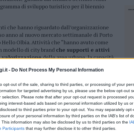
ogramma di sviluppo turistico per il biennio
nti che hanno riguardato dall’organizzazione
rso anno al nuovo mercato settimanale di Porto
 Hello Olbia. Attività che “hanno avuto come
un modello di city brand
che supporti e attivi
la valorizzazione
delle aree urbane, la capacità
i riconoscibili per originalità e frequenza, che
i.it -
Do Not Process My Personal Information
uali le tradizioni autentiche, i paesaggi,
scrive il presidente di Aspo Massimo Putzu.
to opt-out of the sale, sharing to third parties, or processing of your per
formation for targeted advertising by us, please use the below opt-out s
contratto di servizio, il Comune ha, quindi,
r selection. Please note that after your opt-out request is processed y
azione conclusiva
presentata da Aspo e
eing interest-based ads based on personal information utilized by us or
ocietà di un assegno da 183mila euro.
disclosed to third parties prior to your opt-out. You may separately opt-
losure of your personal information by third parties on the IAB’s list of
. This information may also be disclosed by us to third parties on the
IA
azionali?
Participants
that may further disclose it to other third parties.
NEC