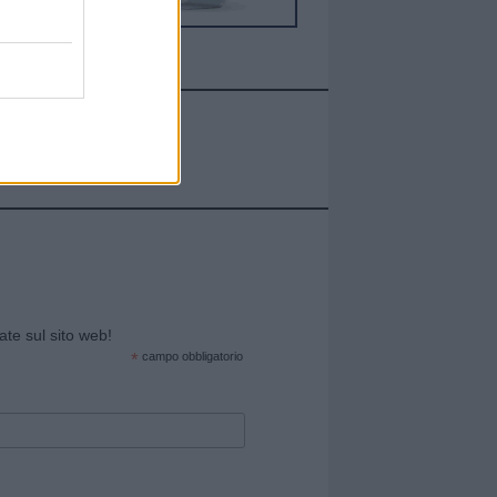
cate sul sito web!
*
campo obbligatorio