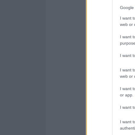
o
r
st
A
o
p
Google 
k
p
I want t
web or d
I want t
purpose
I want 
I want t
web or d
I want t
or app.
I want t
I want t
authenti