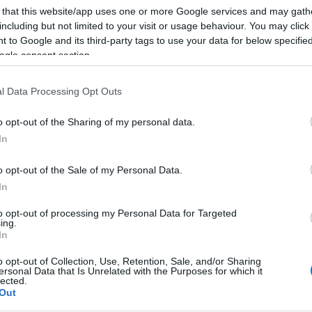
 that this website/app uses one or more Google services and may gath
 mese
cliccando
qui
including but not limited to your visit or usage behaviour. You may click 
 to Google and its third-party tags to use your data for below specifi
ogle consent section.
do nella sezione
Login
dal menù del sito o
l Data Processing Opt Outs
o opt-out of the Sharing of my personal data.
In
o opt-out of the Sale of my Personal Data.
In
to opt-out of processing my Personal Data for Targeted
ing.
In
o opt-out of Collection, Use, Retention, Sale, and/or Sharing
dente
Prossimo articolo
ersonal Data that Is Unrelated with the Purposes for which it
lected.
Out