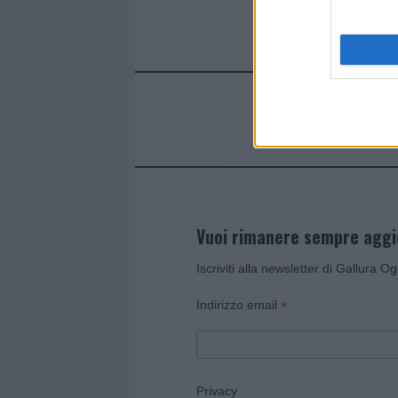
Vuoi rimanere sempre agg
Iscriviti alla newsletter di Gallura O
*
Indirizzo email
Privacy