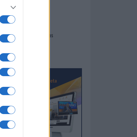
I nostri cari
Giovannimaria Cabras