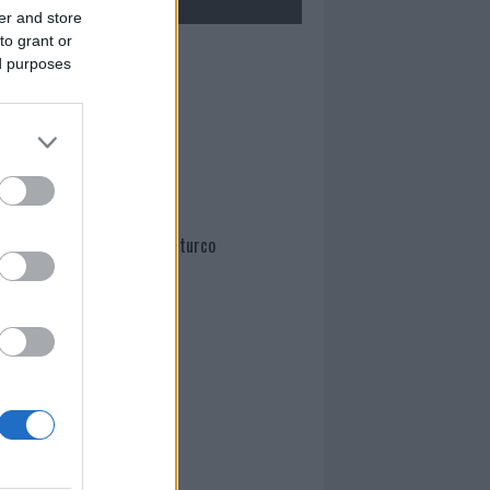
er and store
to grant or
Mario Malu
ed purposes
Paolo Pinna
Martina Agostina Diturco
I nostri cari
I nostri cari