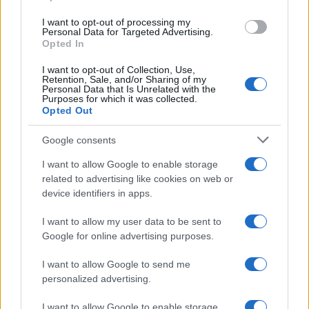
nuove aule nelle scuole di Olbia
I want to opt-out of processing my
Personal Data for Targeted Advertising.
Incidente sulla provinciale 125, paura tra Olbia e
Opted In
Arzachena
I want to opt-out of Collection, Use,
Retention, Sale, and/or Sharing of my
Personal Data that Is Unrelated with the
Incidente sulla strada provinciale ad Arzachena,
Purposes for which it was collected.
Opted Out
un ferito
Google consents
Sangue, musica e solidarietà con Avis Olbia al
I want to allow Google to enable storage
Delta Center
related to advertising like cookies on web or
device identifiers in apps.
Meteo Olbia 9 agosto, temperature in calo
I want to allow my user data to be sent to
Google for online advertising purposes.
I want to allow Google to send me
Salmo finisce in ospedale a Catania, ma il tour
personalized advertising.
va avanti: “Sicilia, ci sono”
I want to allow Google to enable storage