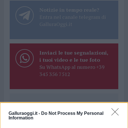
Notizie in tempo reale?
Entra nel canale telegram di
GalluraOggi.it
Inviaci le tue segnalazioni,
i tuoi video e le tue foto
Su WhatsApp al numero +39
345 356 7512
Ricevi le nostre ultime news
Galluraoggi.it -
Do Not Process My Personal
Information
da
Google News