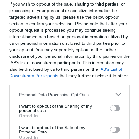
If you wish to opt-out of the sale, sharing to third parties, or
processing of your personal or sensitive information for
Condividi l'articolo
targeted advertising by us, please use the below opt-out
section to confirm your selection. Please note that after your
F
T
Pi
W
S
opt-out request is processed you may continue seeing
interest-based ads based on personal information utilized by
a
w
n
h
h
us or personal information disclosed to third parties prior to
ce
it
te
at
a
your opt-out. You may separately opt-out of the further
Articolo precedente
disclosure of your personal information by third parties on the
b
te
re
s
re
Prossimo articolo
IAB’s list of downstream participants. This information may
o
r
st
A
also be disclosed by us to third parties on the
IAB’s List of
Downstream Participants
that may further disclose it to other
o
p
third parties.
NOTIZIE RECENTI
k
p
Please note that this website/app uses one or more Google
Personal Data Processing Opt Outs
services and may gather and store information including but
Controlli rafforzati in Costa Smeralda, 20
not limited to your visit or usage behaviour. You may click to
I want to opt-out of the Sharing of my
personal data.
arresti e 135 denunce
grant or deny consent to Google and its third-party tags to
Opted In
use your data for below specified purposes in below Google
consent section.
I want to opt-out of the Sale of my
Tre milioni di euro dalla Provincia Gallura per
Personal Data.
Opted In