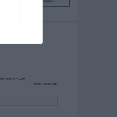
cate sul sito web!
*
campo obbligatorio