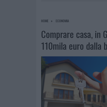
7 AGOSTO 2026
|
PAUSA CAFFÈ IMPECCABILE: COME 
7 AGOSTO 2026
|
MONTE PINO, LA FINE DI UN LUN
7 AGOSTO 2026
|
RAID NELLE CAMPAGNE DI BERCHI
HOME
ECONOMIA
7 AGOSTO 2026
|
CALANGIANUS, DOPO LE POLEMIC
Comprare casa, in 
110mila euro dalla 