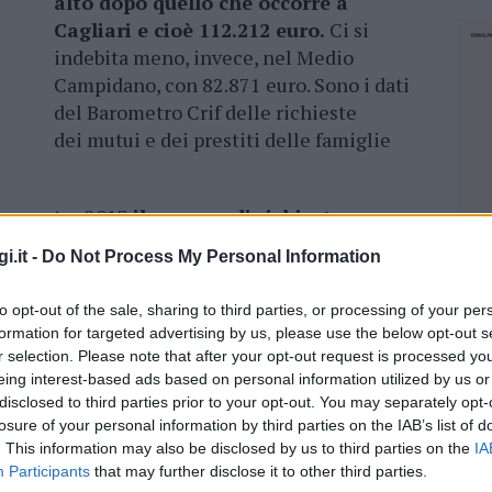
alto dopo quello che occorre a
Cagliari e cioè 112.212 euro.
Ci si
indebita meno, invece, nel Medio
Campidano, con 82.871 euro. Sono i dati
del Barometro Crif delle richieste
dei mutui e dei prestiti delle famiglie
o semestre 2017
il numero di richieste
avuto una crescita del +4,1%
rispetto allo
i.it -
Do Not Process My Personal Information
tutto, in controtendenza al dato nazionale
to opt-out of the sale, sharing to third parties, or processing of your per
formation for targeted advertising by us, please use the below opt-out s
 è stato in Ogliastra, +27,3%, Medio
r selection. Please note that after your opt-out request is processed y
 con +6,2%.
Anche per quanto riguarda le
eing interest-based ads based on personal information utilized by us or
tare beni o servizi,
come auto, arredamento,
disclosed to third parties prior to your opt-out. You may separately opt-
losure of your personal information by third parties on the IAB’s list of
na crescita del +0,6% rispetto allo stesso
. This information may also be disclosed by us to third parties on the
IA
a rispetto alla variazione di -0,6% a livello
Participants
that may further disclose it to other third parties.
NEC