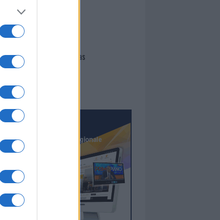
I nostri cari
Giovannimaria Cabras