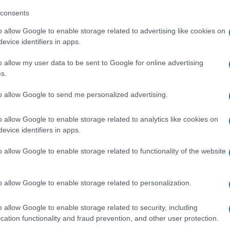
consents
o allow Google to enable storage related to advertising like cookies on
evice identifiers in apps.
eale?
gram di GalluraOggi.it
o allow my user data to be sent to Google for online advertising
s.
to allow Google to send me personalized advertising.
ime news da
Google News
o allow Google to enable storage related to analytics like cookies on
evice identifiers in apps.
o allow Google to enable storage related to functionality of the website
o allow Google to enable storage related to personalization.
o allow Google to enable storage related to security, including
dente
Prossimo articolo
cation functionality and fraud prevention, and other user protection.