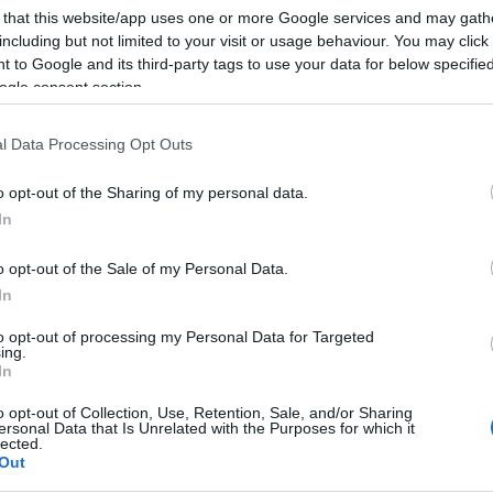
 that this website/app uses one or more Google services and may gath
including but not limited to your visit or usage behaviour. You may click 
 to Google and its third-party tags to use your data for below specifi
ogle consent section.
azionali?
l Data Processing Opt Outs
 mese
cliccando
qui
o opt-out of the Sharing of my personal data.
In
o opt-out of the Sale of my Personal Data.
do nella sezione
Login
dal menù del sito o
In
to opt-out of processing my Personal Data for Targeted
ing.
In
o opt-out of Collection, Use, Retention, Sale, and/or Sharing
ersonal Data that Is Unrelated with the Purposes for which it
lected.
lazioni, i tuoi video e le tue foto
Out
ro +39 345 356 7512