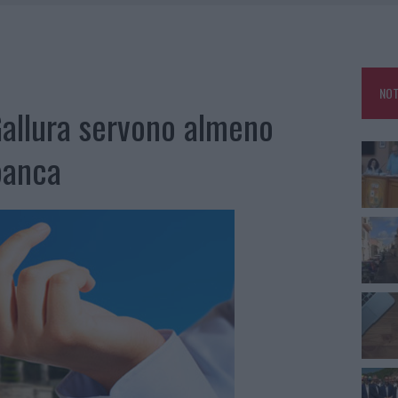
SCEGLIERE LA SOLUZIONE IDEALE PER LA CASA E L’UFFICIO
GO DOLORE: STORIA E RINASCITA DELLA STRADA CHE SEGNÒ LA GALLURA
DDA, RISCHIO PER LA RETE ELETTRICA
NOT
HE IL CENTRO ACCOGLIENZA MINORI CHIUDE
Gallura servono almeno
banca