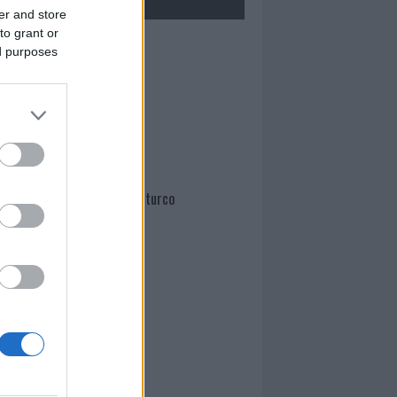
er and store
to grant or
Mario Malu
ed purposes
Paolo Pinna
Martina Agostina Diturco
I nostri cari
I nostri cari