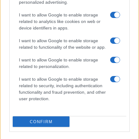
personalized advertising.
TEMI:
Come Investire Rispermi
Consigli Investimenti
Dove Investire
Investimenti
I want to allow Google to enable storage
Investimento Finanziario
Investire Online
related to analytics like cookies on web or
Portafoglio Investimenti
device identifiers in apps.
I want to allow Google to enable storage
Inviaci le tue segnalazioni,
related to functionality of the website or app.
i tuoi video e le tue foto
Su WhatsApp al numero +39
I want to allow Google to enable storage
345 356 7512
related to personalization.
I want to allow Google to enable storage
related to security, including authentication
functionality and fraud prevention, and other
Notizie in tempo reale?
user protection.
Entra nel canale telegram di
GalluraOggi.it
CONFIRM