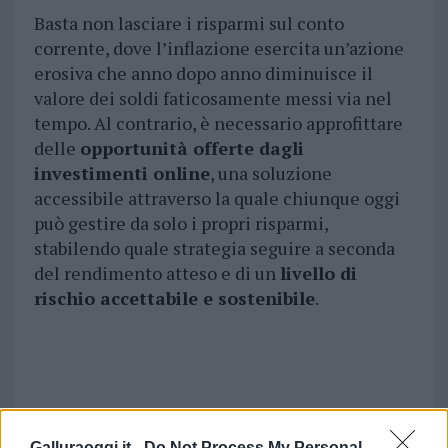
Basta non lasciare i risparmi sul conto
corrente, dove l’inflazione esercita un’azione
erosiva che anno dopo anno diminuisce il
valore dei soldi faticosamente messi via nel
tempo. Al contrario, è necessario approfittare
delle
opportunità offerte dagli
investimenti online
, una soluzione
accessibile attraverso la quale chiunque oggi
può gestire da solo i propri risparmi,
stabilendo quale strategia seguire a seconda
del rendimento atteso e di un
livello di
rischio accettabile e sostenibile
.
Galluraoggi.it -
Do Not Process My Personal