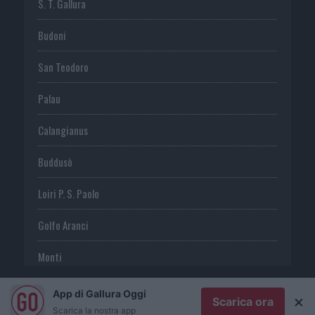
S. T. Gallura
Budoni
San Teodoro
Palau
Calangianus
Buddusò
Loiri P. S. Paolo
Golfo Aranci
Monti
Telti
App di Gallura Oggi
×
Scarica ora
Scarica la nostra app