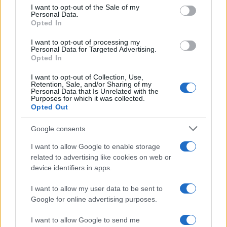
consent section.
I want to opt-out of the Sale of my
Personal Data.
Opted In
I want to opt-out of processing my
Personal Data for Targeted Advertising.
Opted In
Vuoi rimuovere le pubblicità nazionali?
I want to opt-out of Collection, Use,
Retention, Sale, and/or Sharing of my
Personal Data that Is Unrelated with the
Purposes for which it was collected.
Puoi abbonarti a
soli € 1,10 al mese
Opted Out
cliccando
qui
Google consents
Sei già abbonato?
I want to allow Google to enable storage
related to advertising like cookies on web or
Puoi effettuare l'accesso andando nella
device identifiers in apps.
sezione
Login
dal menù del sito o
I want to allow my user data to be sent to
cliccando
qui
Google for online advertising purposes.
I want to allow Google to send me