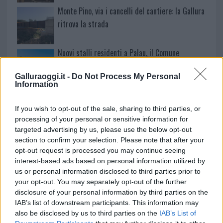
Monte Pino, via i cancelli del cantiere: la Gallura
ritrova la strada
Nuovi stalli residenti a Palau, il Comune
completa l’iter
Galluraoggi.it -
Do Not Process My Personal
Information
Film internazionale, casting per comparse in
Costa Smeralda
If you wish to opt-out of the sale, sharing to third parties, or
processing of your personal or sensitive information for
targeted advertising by us, please use the below opt-out
Porto Rotondo ospita la grande sfida della vela
section to confirm your selection. Please note that after your
nell’estate 2026
opt-out request is processed you may continue seeing
interest-based ads based on personal information utilized by
us or personal information disclosed to third parties prior to
Controlli all’aeroporto di Olbia, sequestrati
your opt-out. You may separately opt-out of the further
caviale e sabbia rubata
disclosure of your personal information by third parties on the
IAB’s list of downstream participants. This information may
also be disclosed by us to third parties on the
IAB’s List of