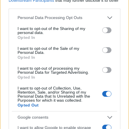
Downstream Participants
that may further disclose it to other
third parties.
Please note that this website/app uses one or more Google
Personal Data Processing Opt Outs
services and may gather and store information including but
not limited to your visit or usage behaviour. You may click to
I want to opt-out of the Sharing of my
personal data.
grant or deny consent to Google and its third-party tags to
Opted In
use your data for below specified purposes in below Google
consent section.
I want to opt-out of the Sale of my
Personal Data.
NECROLOGIE
Opted In
I want to opt-out of processing my
Personal Data for Targeted Advertising.
Mario Malu
Opted In
I want to opt-out of Collection, Use,
Retention, Sale, and/or Sharing of my
Personal Data that Is Unrelated with the
Paolo Pinna
Purposes for which it was collected.
Opted Out
Google consents
Martina Agostina Diturco
I want to allow Google to enable storage