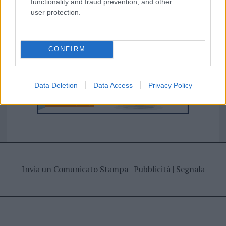
functionality and fraud prevention, and other
user protection.
CONFIRM
Data Deletion
Data Access
Privacy Policy
Invia un Comunicato Stampa
|
Pubblicità
|
Segnala