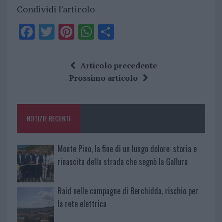
Condividi l'articolo
F
T
Pi
W
S
a
w
n
h
h
ce
it
te
at
a
Articolo precedente
b
te
re
s
re
Prossimo articolo
o
r
st
A
o
p
NOTIZIE RECENTI
k
p
Monte Pino, la fine di un lungo dolore: storia e
rinascita della strada che segnò la Gallura
Raid nelle campagne di Berchidda, rischio per
la rete elettrica