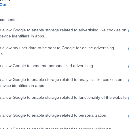
Out
lazioni, i tuoi video e le tue foto
consents
ro +39 345 356 7512
o allow Google to enable storage related to advertising like cookies on
evice identifiers in apps.
o allow my user data to be sent to Google for online advertising
s.
ime news da
Google News
to allow Google to send me personalized advertising.
o allow Google to enable storage related to analytics like cookies on
evice identifiers in apps.
o allow Google to enable storage related to functionality of the website
dente
Prossimo articolo
o allow Google to enable storage related to personalization.
o allow Google to enable storage related to security, including