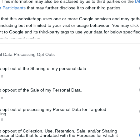
. This information may also be disclosed by us to third parties on the
IA
15) e a 5 milioni di euro nel primo semestre di
Participants
that may further disclose it to other third parties.
esso periodo del 2016).
 that this website/app uses one or more Google services and may gath
 legato al turismo:
prodotti turistici
including but not limited to your visit or usage behaviour. You may click 
i servizi, dalla prenotazione alloggi ai
 to Google and its third-party tags to use your data for below specifi
ogle consent section.
vrebbe ora garantire un nuovo balzo in avanti.
llocato 406mila azioni a 3,2 euro.
l Data Processing Opt Outs
o opt-out of the Sharing of my personal data.
In
o opt-out of the Sale of my Personal Data.
In
to opt-out of processing my Personal Data for Targeted
ing.
eale?
In
gram di GalluraOggi.it
o opt-out of Collection, Use, Retention, Sale, and/or Sharing
ersonal Data that Is Unrelated with the Purposes for which it
lected.