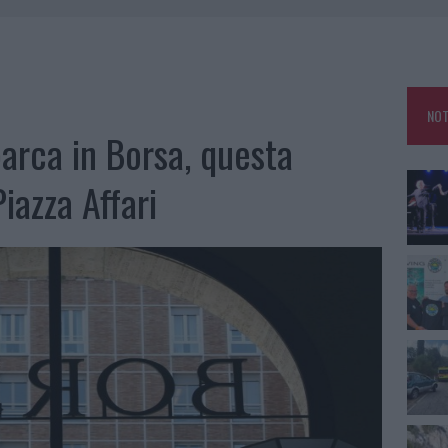
A IL TEMPO IN GALLURA
 OUT AD OLBIA PER IL READING SU ATZENI
NNI DEL DIVING CENTER DI TEGGE
NOT
 ARZACHENA: FERITO IL CONDUCENTE
arca in Borsa, questa
iazza Affari