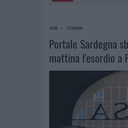
5 AGOSTO 2026
|
METEO OLBIA 6 AGOSTO, MIGLIOR
5 AGOSTO 2026
|
“SUL FILO DEL DISCORSO”: SOLD
5 AGOSTO 2026
|
LA MADDALENA, FESTA PER I 30 A
HOME
ECONOMIA
5 AGOSTO 2026
|
ESCE DI STRADA CON L’AUTO AD
Portale Sardegna sb
mattina l’esordio a P