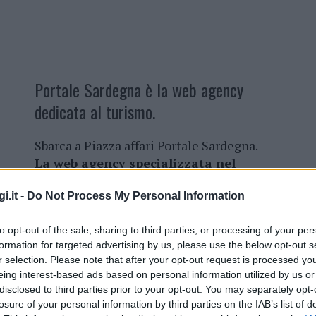
Portale Sardegna è la web agency
dedicata al turismo.
Sbarca a Piazza affari Portale Sardegna.
La web agency specializzata nel
settore turismo ha fatto il suo
i.it -
Do Not Process My Personal Information
esordio in Borsa questa mattina
. Nata
nel 2001 grazie a un gruppo di
to opt-out of the sale, sharing to third parties, or processing of your per
imprenditori, tra cui Massimiliano
formation for targeted advertising by us, please use the below opt-out s
Cossu, Marco Zedda e Marco Demurtas,
r selection. Please note that after your opt-out request is processed y
Portale Sardegna ha sede a Nuoro, e lo
eing interest-based ads based on personal information utilized by us or
scorso anno ha fatto registrare un giro
disclosed to third parties prior to your opt-out. You may separately opt-
n un valore della produzione pari a 4,5 milioni di
losure of your personal information by third parties on the IAB’s list of