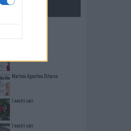
ROLOGIE
Mario Malu
Paolo Pinna
Martina Agostina Diturco
I nostri cari
I nostri cari