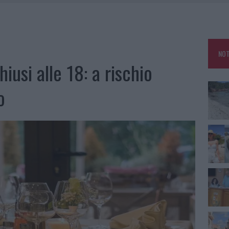
HE IL CENTRO ACCOGLIENZA MINORI CHIUDE
RO SPACCIO E DEGRADO: ESPLODE LA PROTESTA
SCEGLIERE LA SOLUZIONE IDEALE PER LA CASA E L’UFFICIO
NOT
KEND A OLBIA E IN GALLURA
iusi alle 18: a rischio
o