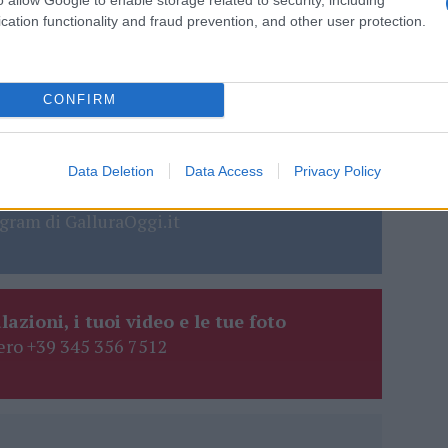
cation functionality and fraud prevention, and other user protection.
do nella sezione
Login
dal menù del sito o
CONFIRM
Data Deletion
Data Access
Privacy Policy
eale?
gram di GalluraOggi.it
lazioni, i tuoi video e le tue foto
ro +39 345 356 7512