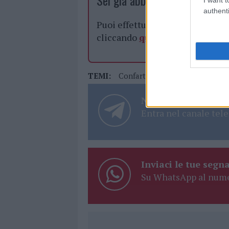
Sei già abbonato?
authenti
Puoi effettuare l'accesso andan
cliccando
qui
TEMI:
Confartigianato Sardegna
Notizie in tempo r
Entra nel canale tele
Inviaci le tue segna
Su WhatsApp al nume