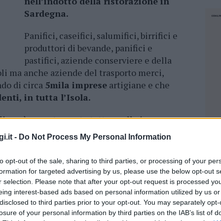
nell’indotto della ristorazione in
Sardegna.
Panifici, caseifici, salumifici, birrifici e
produttori di bevande, panifici e
pastifici, aziende conserviere e della
oli ma anche aziende del trasporto merci,
ndo di circa
5mila imprese
artigiane e che
nti, in tutta l’Isola.
alizzerà pesantemente tutte quelle imprese
un gran fetta del loro mercato
–
i.it -
Do Not Process My Personal Information
niele Serra, presidente e segretario di
 la chiusura serale delle attività rischia di
to opt-out of the sale, sharing to third parties, or processing of your per
e realtà che, direttamente e non, lavorano
formation for targeted advertising by us, please use the below opt-out s
ste aziende, purtroppo, non basterà puntare
r selection. Please note that after your opt-out request is processed y
lla consegna a domicilio a clienti privati”.
eing interest-based ads based on personal information utilized by us or
disclosed to third parties prior to your opt-out. You may separately opt-
losure of your personal information by third parties on the IAB’s list of
ttività – continuano Matzutzi e Serra –
non
NEC