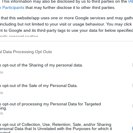
. This information may also be disclosed by us to third parties on the
IA
lle fiere di settore
che proprio in questo
Participants
that may further disclose it to other third parties.
n via di svolgimento. Proprio in queste
 that this website/app uses one or more Google services and may gath
tà trovavano ristoro per i loro magri bilanci”.
including but not limited to your visit or usage behaviour. You may click 
 to Google and its third-party tags to use your data for below specifi
neano presidente e segretario – sono
ogle consent section.
no
investito tempo e denari, in questi mesi,
pri collaboratori ed alla clientela, ambienti
l Data Processing Opt Outs
il rispetto delle norme, vengono prima di ogni
 fronte la nostra Associazione la consueta e
o opt-out of the Sharing of my personal data.
ese artigiane con le autorità di controllo
,
In
ni e per consentire ai cittadini di poter
spetto delle regole stabilite del Governo”.
o opt-out of the Sale of my Personal Data.
In
te migliaia di imprese
–proseguono –
to opt-out of processing my Personal Data for Targeted
 lasciando senza lavoro migliaia di cittadini,
ing.
ci. Non dimentichiamo che migliaia di nostri
In
evuto la cassa integrazione di luglio,
o opt-out of Collection, Use, Retention, Sale, and/or Sharing
 questo a ottobre saranno ugualmente
ersonal Data that Is Unrelated with the Purposes for which it
lected.