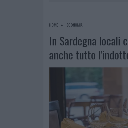
7 AGOSTO 2026
|
CALANGIANUS, DOPO LE POLEMIC
7 AGOSTO 2026
|
OLBIA, DIVIETO DI SOSTA CONT
7 AGOSTO 2026
|
PAUSA CAFFÈ IMPECCABILE: COME 
HOME
ECONOMIA
7 AGOSTO 2026
|
LE PREVISIONI METEO PER IL WEE
In Sardegna locali ch
anche tutto l’indott