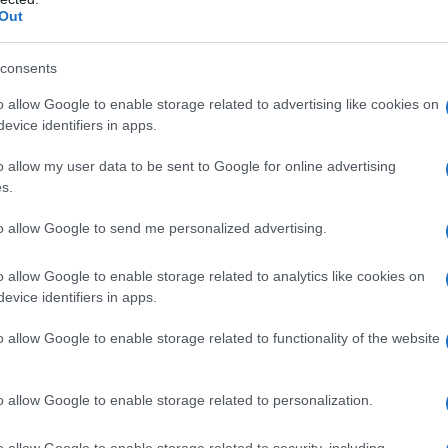
ributi”.
Out
istorazione e la somministrazione degli
consents
e forse i settori dove esistono più
della salute dei lavoratori e dei clienti. “Ci
o allow Google to enable storage related to advertising like cookies on
ro annunciate dal Governo – concludono
evice identifiers in apps.
effettivamente commisurate all’impatto
o allow my user data to be sent to Google for online advertising
sull’attività dei nostri imprenditori e che
s.
i rapidi per evitare il rischio di chiusura
to allow Google to send me personalized advertising.
o allow Google to enable storage related to analytics like cookies on
evice identifiers in apps.
azionali?
o allow Google to enable storage related to functionality of the website
 mese
cliccando
qui
o allow Google to enable storage related to personalization.
o allow Google to enable storage related to security, including