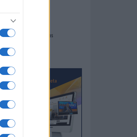
I nostri cari
Giovannimaria Cabras