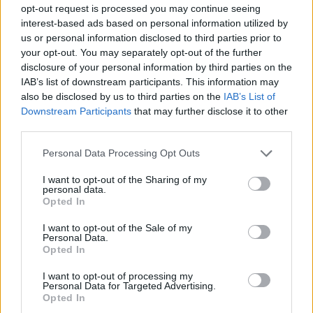
protagonisti
opt-out request is processed you may continue seeing
interest-based ads based on personal information utilized by
us or personal information disclosed to third parties prior to
Test tunnel Olbia: rampe chiuse ancora fino a
your opt-out. You may separately opt-out of the further
fine agosto
disclosure of your personal information by third parties on the
IAB’s list of downstream participants. This information may
also be disclosed by us to third parties on the
IAB’s List of
Downstream Participants
that may further disclose it to other
third parties.
Please note that this website/app uses one or more Google
Personal Data Processing Opt Outs
services and may gather and store information including but
not limited to your visit or usage behaviour. You may click to
I want to opt-out of the Sharing of my
personal data.
grant or deny consent to Google and its third-party tags to
Opted In
use your data for below specified purposes in below Google
consent section.
I want to opt-out of the Sale of my
Personal Data.
NECROLOGIE
Opted In
I want to opt-out of processing my
Personal Data for Targeted Advertising.
Mario Malu
Opted In