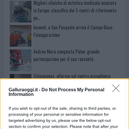
Migliori cliniche di estetica medicale avanzata
in Europa: classifica dei 5 centri di riferimento
pe…
Incendi, a San Pasquale arriva il Campo Base:
l’inaugurazione
Andrea Mura conquista Palau: grande
partecipazione per il suo racconto
Calangianus, allarme sul centro accoglienza
minori, Albieri: “Episodi gravissimi”
Galluraoggi.it -
Do Not Process My Personal
Information
Gallura, finti clienti svuotano le suite: furto da
50mila nel resort
If you wish to opt-out of the sale, sharing to third parties, or
processing of your personal or sensitive information for
targeted advertising by us, please use the below opt-out
Meteo Olbia 7 agosto, sole e caldo tornano
section to confirm your selection. Please note that after your