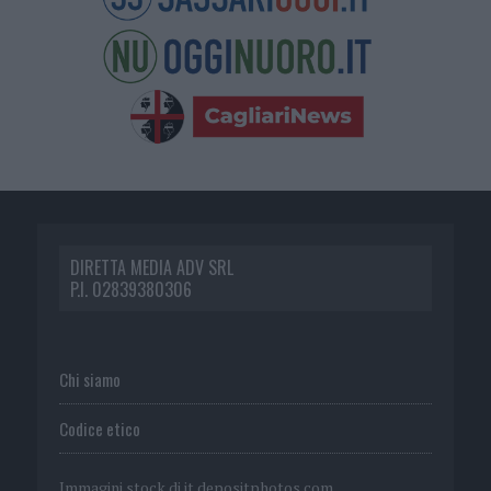
DIRETTA MEDIA ADV SRL
P.I. 02839380306
Chi siamo
Codice etico
Immagini stock di
it.depositphotos.com