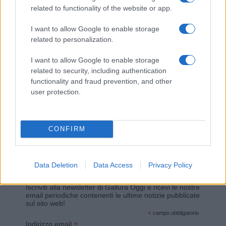
related to functionality of the website or app.
Giovannimaria Cabras
I want to allow Google to enable storage
related to personalization.
I want to allow Google to enable storage
related to security, including authentication
functionality and fraud prevention, and other
user protection.
Invia un Comunicato Stampa
|
Pubblicità
|
Segnala
CONFIRM
Data Deletion
Data Access
Privacy Policy
Vuoi rimanere sempre aggiornato?
Iscriviti alla newsletter di Gallura Oggi e ricevi le nostre
email periodiche contenenti le ultime notizie pubblicate
sul sito web!
*
campo obbligatorio
*
Indirizzo email