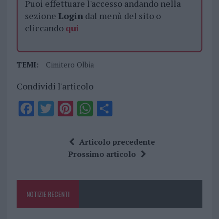
Puoi effettuare l'accesso andando nella
sezione
Login
dal menù del sito o
cliccando
qui
TEMI:
Cimitero Olbia
Condividi l'articolo
F
T
Pi
W
S
a
w
n
h
h
ce
it
te
at
a
Articolo precedente
b
te
re
s
re
Prossimo articolo
o
r
st
A
o
p
NOTIZIE RECENTI
k
p