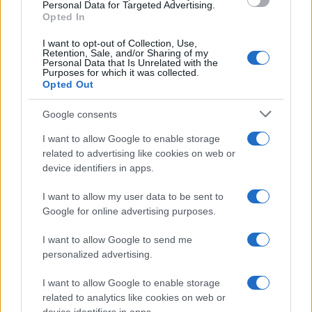
Personal Data for Targeted Advertising.
Opted In
Turiste si perdono a Tavolara: salvate dai vigili
del fuoco
I want to opt-out of Collection, Use,
Retention, Sale, and/or Sharing of my
Personal Data that Is Unrelated with the
Purposes for which it was collected.
Meteo Olbia 6 agosto, migliora il tempo in
Opted Out
Gallura
Google consents
I want to allow Google to enable storage
Incidente Olbia, poliziotto in vacanza salva 6
related to advertising like cookies on web or
persone: due bimbi tra i feriti
device identifiers in apps.
I want to allow my user data to be sent to
Red Valley Festival, musica no-stop a Olbia fino
Google for online advertising purposes.
alle 5
I want to allow Google to send me
personalized advertising.
I want to allow Google to enable storage
related to analytics like cookies on web or