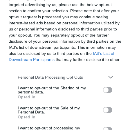
a
w
n
h
h
targeted advertising by us, please use the below opt-out
section to confirm your selection. Please note that after your
ce
it
te
at
a
Articolo precedente
opt-out request is processed you may continue seeing
b
te
re
s
re
interest-based ads based on personal information utilized by
Prossimo articolo
us or personal information disclosed to third parties prior to
o
r
st
A
your opt-out. You may separately opt-out of the further
o
p
disclosure of your personal information by third parties on the
IAB’s list of downstream participants. This information may
NOTIZIE RECENTI
k
p
also be disclosed by us to third parties on the
IAB’s List of
Downstream Participants
that may further disclose it to other
“Sul filo del discorso”: sold out ad Olbia per il
third parties.
reading su Atzeni
Please note that this website/app uses one or more Google
Personal Data Processing Opt Outs
services and may gather and store information including but
not limited to your visit or usage behaviour. You may click to
I want to opt-out of the Sharing of my
La Maddalena, festa per i 30 anni del Diving
personal data.
grant or deny consent to Google and its third-party tags to
center di Tegge
Opted In
use your data for below specified purposes in below Google
consent section.
I want to opt-out of the Sale of my
Personal Data.
Esce di strada con l’auto ad Arzachena: ferito il
Opted In
conducente
I want to opt-out of processing my