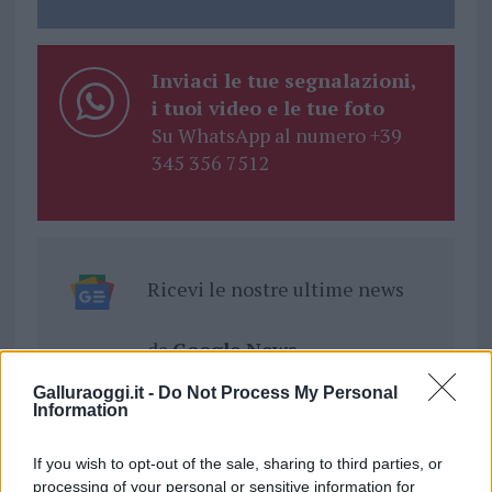
Inviaci le tue segnalazioni,
i tuoi video e le tue foto
Su WhatsApp al numero +39
345 356 7512
Ricevi le nostre ultime news
da
Google News
Galluraoggi.it -
Do Not Process My Personal
Information
Condividi l'articolo
If you wish to opt-out of the sale, sharing to third parties, or
F
T
Pi
W
S
processing of your personal or sensitive information for