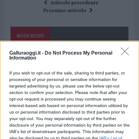
ce
it
te
at
a
Articolo precedente
b
te
re
s
re
Prossimo articolo
o
r
st
A
o
p
NOTIZIE RECENTI
k
p
Galluraoggi.it -
Do Not Process My Personal
Controlli all’aeroporto di Olbia, sequestrati
Information
caviale e sabbia rubata
If you wish to opt-out of the sale, sharing to third parties, or
processing of your personal or sensitive information for
Migliori cliniche di estetica medicale avanzata
targeted advertising by us, please use the below opt-out
in Europa: classifica dei 5 centri di riferimento
section to confirm your selection. Please note that after your
pe…
opt-out request is processed you may continue seeing
interest-based ads based on personal information utilized by
Incendi, a San Pasquale arriva il Campo Base:
us or personal information disclosed to third parties prior to
l’inaugurazione
your opt-out. You may separately opt-out of the further
disclosure of your personal information by third parties on the
IAB’s list of downstream participants. This information may
Andrea Mura conquista Palau: grande
also be disclosed by us to third parties on the
IAB’s List of