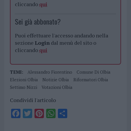
cliccando
qui
Sei già abbonato?
Puoi effettuare l'accesso andando nella
sezione
Login
dal menù del sito o
cliccando
qui
TEMI:
Alessandro Fiorentino
Comune Di Olbia
Elezioni Olbia
Notizie Olbia
Riformatori Olbia
Settimo Nizzi
Votazioni Olbia
Condividi l'articolo
F
T
Pi
W
S
a
w
n
h
h