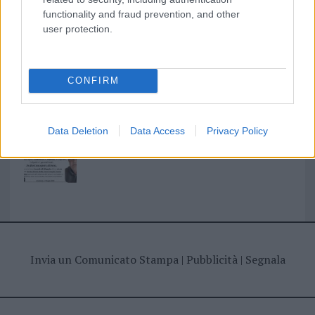
I nostri cari
functionality and fraud prevention, and other
user protection.
I nostri cari
CONFIRM
Data Deletion
Data Access
Privacy Policy
Giovannimaria Cabras
Invia un Comunicato Stampa
|
Pubblicità
|
Segnala