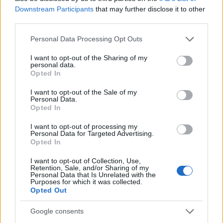
partecipazione per il suo racconto
Downstream Participants
that may further disclose it to other
third parties.
Calangianus, allarme sul centro accoglienza
Please note that this website/app uses one or more Google
Personal Data Processing Opt Outs
minori, Albieri: “Episodi gravissimi”
services and may gather and store information including but
not limited to your visit or usage behaviour. You may click to
I want to opt-out of the Sharing of my
personal data.
grant or deny consent to Google and its third-party tags to
Opted In
Gallura, finti clienti svuotano le suite: furto da
use your data for below specified purposes in below Google
50mila nel resort
consent section.
I want to opt-out of the Sale of my
Personal Data.
Opted In
Meteo Olbia 7 agosto, sole e caldo tornano
I want to opt-out of processing my
protagonisti
Personal Data for Targeted Advertising.
Opted In
I want to opt-out of Collection, Use,
Retention, Sale, and/or Sharing of my
Personal Data that Is Unrelated with the
Purposes for which it was collected.
Opted Out
Google consents