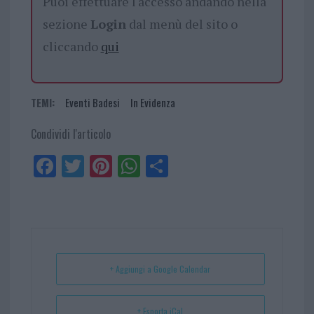
Puoi effettuare l'accesso andando nella
sezione
Login
dal menù del sito o
cliccando
qui
TEMI:
Eventi Badesi
In Evidenza
Condividi l'articolo
Fa
Tw
Pi
W
Sh
ce
itt
nt
ha
ar
bo
er
er
ts
e
ok
es
Ap
t
p
+ Aggiungi a Google Calendar
+ Esporta iCal