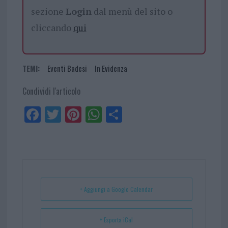
sezione
Login
dal menù del sito o
cliccando
qui
TEMI:
Eventi Badesi
In Evidenza
Condividi l'articolo
Fa
Tw
Pi
W
Sh
ce
itt
nt
ha
ar
bo
er
er
ts
e
ok
es
Ap
t
p
+ Aggiungi a Google Calendar
+ Esporta iCal