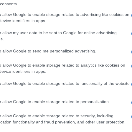
erenza: dedicare un momento ai controlli
consents
ene, con consapevolezza e responsabilità.
o allow Google to enable storage related to advertising like cookies on
evice identifiers in apps.
ità nazionali?
o allow my user data to be sent to Google for online advertising
s.
al mese
cliccando
qui
to allow Google to send me personalized advertising.
o allow Google to enable storage related to analytics like cookies on
ando nella sezione
Login
dal menù del sito
evice identifiers in apps.
o allow Google to enable storage related to functionality of the website
o allow Google to enable storage related to personalization.
o allow Google to enable storage related to security, including
cation functionality and fraud prevention, and other user protection.