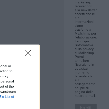
marketing.
Iscrivendoti
alla newsletter
accetti che le
tue
informazioni
siano
trasferite a
Mailchimp per
l'elaborazione.
Leggi qui
l'informativa
sulla privacy
di Mailchimp
.
Potrai
annullare
l'iscrizione in
sonal or
qualsiasi
ection to
momento
ou may
facendo clic
sul
 personal
collegamento
out of the
nel piè di
 downstream
pagina delle
nostre e-mail.
B’s List of