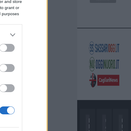
er and store
to grant or
ed purposes
D
C
C
I
A
O