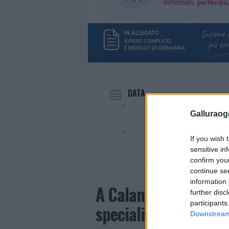
DATA
Giu 12 2026
Galluraogg
Evento terminato!
If you wish 
sensitive in
confirm you
continue se
information 
A Calangianus la cam
further disc
participants
specialistici
Downstream 