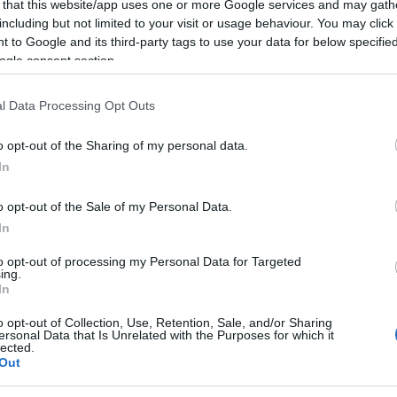
 that this website/app uses one or more Google services and may gath
including but not limited to your visit or usage behaviour. You may click 
a la cittadinanza che prosegue la
 to Google and its third-party tags to use your data for below specifi
ne “Sardegna for you” per la campagna di
ogle consent section.
 aperta a residenti e non residenti.
l Data Processing Opt Outs
o opt-out of the Sharing of my personal data.
o endocrinologico
In
consulto urologico
o opt-out of the Sale of my Personal Data.
lto urologico ed ecografia
In
o in fase liquida (Thin Prep)
to opt-out of processing my Personal Data for Targeted
revenzione del tumore del colon-retto
ing.
In
 presentate entro il 12 giugno 2026 alle ore
o opt-out of Collection, Use, Retention, Sale, and/or Sharing
ersonal Data that Is Unrelated with the Purposes for which it
lected.
Out