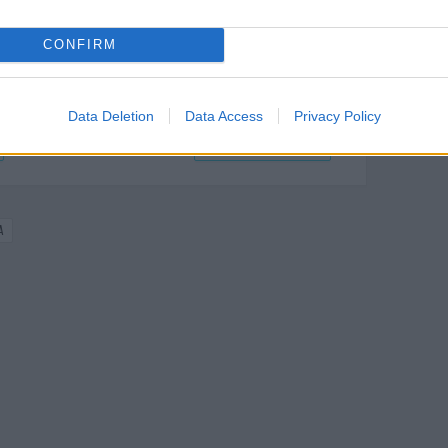
CONFIRM
Data Deletion
Data Access
Privacy Policy
+ Esporta iCal
A