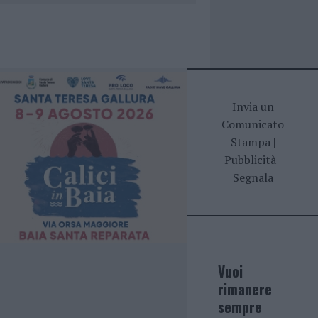
Invia un
Comunicato
Stampa
|
Pubblicità
|
Segnala
Vuoi
rimanere
sempre