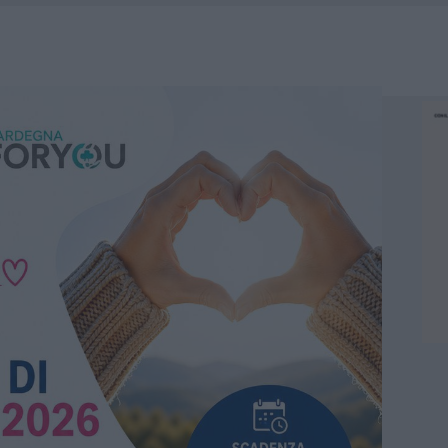
E CALDO TORNANO PROTAGONISTI
A IL CAMPO BASE: L’INAUGURAZIONE
: GRANDE PARTECIPAZIONE PER IL SUO RACCONTO
RO ACCOGLIENZA MINORI, ALBIERI: “EPISODI GRAVISSIMI”