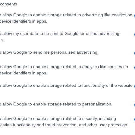
ente segreto
Kevin
(Jacopo Cullin) si occupa
consents
o allow Google to enable storage related to advertising like cookies on
evice identifiers in apps.
n viaggio nelle tradizioni sarde, da sempre
la terra è originario. Kevin deve scrostarsi via
o allow my user data to be sent to Google for online advertising
s.
etamente in quella cultura ripudiata, che,
tro di sé. Ad aiutarlo in questa immersione
to allow Google to send me personalized advertising.
isantropo
Badore
(Benito Urgu).
o allow Google to enable storage related to analytics like cookies on
e sinuosamente tra il grottesco, il comico e
evice identifiers in apps.
prirà le sue antiche origini, ma anche chi si è
o allow Google to enable storage related to functionality of the website
ite terrestre e soprattutto perché, scoprendo
mantiene sempre le promesse fatte.
o allow Google to enable storage related to personalization.
ità nazionali?
o allow Google to enable storage related to security, including
cation functionality and fraud prevention, and other user protection.
al mese
cliccando
qui