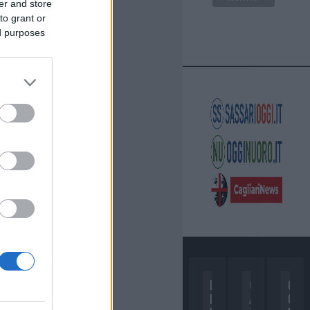
er and store
to grant or
ed purposes
D
C
C
I
A
O