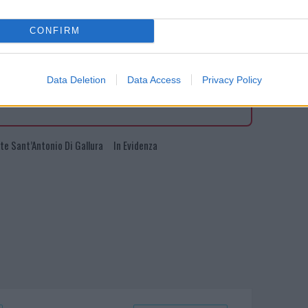
CONFIRM
ando nella sezione
Login
dal menù del sito
Data Deletion
Data Access
Privacy Policy
te Sant’Antonio Di Gallura
In Evidenza