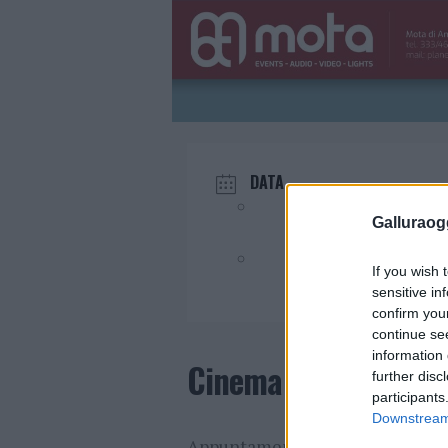
DATA
Giu 13 2024
Galluraogg
Evento terminato!
If you wish 
sensitive in
confirm you
continue se
information 
Cinema sotto le stell
further disc
participants
Downstream 
Appuntamento con il
cinema so