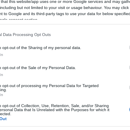
 that this website/app uses one or more Google services and may gath
including but not limited to your visit or usage behaviour. You may click 
ro comunale alle 21:30.
 to Google and its third-party tags to use your data for below specifi
ogle consent section.
l’estate sant’Antonese e, dopo la serata
a settimana, è la volta della serata cinema con
l Data Processing Opt Outs
he comprò la luna”, del regista Paolo Zucca.
o opt-out of the Sharing of my personal data.
In
o lo scorso anno, l’idea è quella di dare
nematografiche sarde.
o opt-out of the Sale of my Personal Data.
In
m.
to opt-out of processing my Personal Data for Targeted
ing.
In
ntata nella bucolica Sardegna con i suoi
tempo. È qui che qualcuno si è permesso di
o opt-out of Collection, Use, Retention, Sale, and/or Sharing
ersonal Data that Is Unrelated with the Purposes for which it
lected.
il perché l’abbia fatto. Quando la notizia
Out
zione, arrivando alle orecchie di un’agenzia