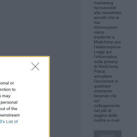
marketing.
Iscrivendoti
alla newsletter
accetti che le
tue
informazioni
siano
trasferite a
Mailchimp per
l'elaborazione.
Leggi qui
l'informativa
sulla privacy
di Mailchimp
.
Potrai
annullare
l'iscrizione in
sonal or
qualsiasi
ection to
momento
ou may
facendo clic
sul
 personal
collegamento
out of the
nel piè di
 downstream
pagina delle
nostre e-mail.
B’s List of