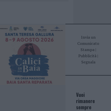
Invia un
Comunicato
Stampa
|
Pubblicità
|
Segnala
Vuoi
rimanere
sempre