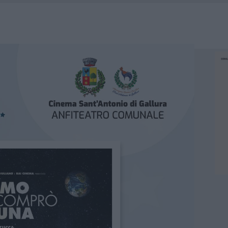
HE IL CENTRO ACCOGLIENZA MINORI CHIUDE
RO SPACCIO E DEGRADO: ESPLODE LA PROTESTA
SCEGLIERE LA SOLUZIONE IDEALE PER LA CASA E L’UFFICIO
KEND A OLBIA E IN GALLURA