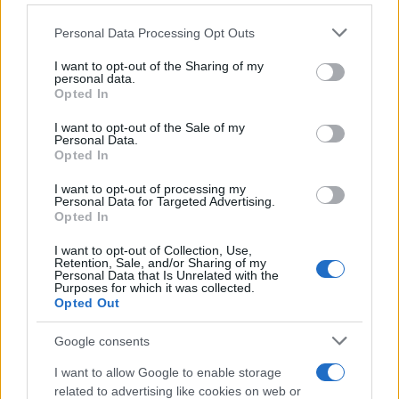
Please note that this website/app uses one or more Google
Personal Data Processing Opt Outs
services and may gather and store information including but
not limited to your visit or usage behaviour. You may click to
I want to opt-out of the Sharing of my
personal data.
grant or deny consent to Google and its third-party tags to
Opted In
use your data for below specified purposes in below Google
consent section.
I want to opt-out of the Sale of my
Personal Data.
Opted In
I want to opt-out of processing my
Personal Data for Targeted Advertising.
Opted In
I want to opt-out of Collection, Use,
Retention, Sale, and/or Sharing of my
Personal Data that Is Unrelated with the
Purposes for which it was collected.
Opted Out
Google consents
I want to allow Google to enable storage
related to advertising like cookies on web or