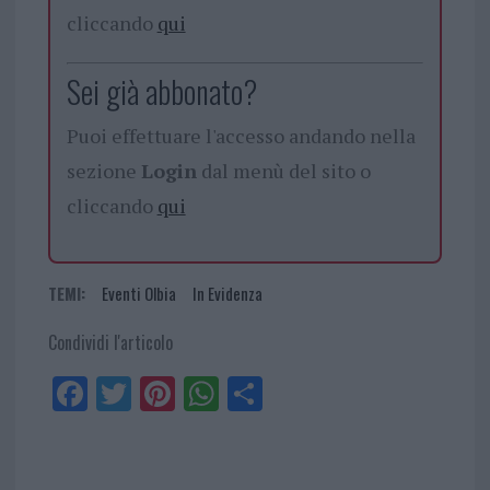
cliccando
qui
Sei già abbonato?
Puoi effettuare l'accesso andando nella
sezione
Login
dal menù del sito o
cliccando
qui
TEMI:
Eventi Olbia
In Evidenza
Condividi l'articolo
Fa
Tw
Pi
W
Sh
ce
itt
nt
ha
ar
bo
er
er
ts
e