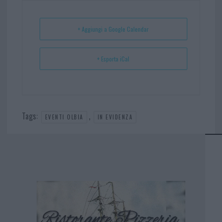
ok
es
Ap
t
p
+ Aggiungi a Google Calendar
+ Esporta iCal
Tags:
,
EVENTI OLBIA
IN EVIDENZA