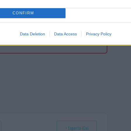
CONFIRM
ando nella sezione
Login
dal menù del sito
Data Deletion
Data Access
Privacy Policy
+ Esporta iCal