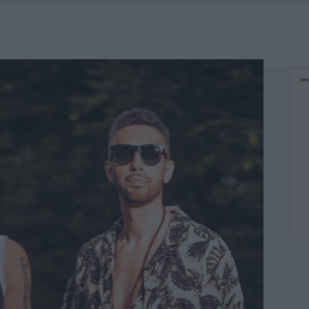
HE IL CENTRO ACCOGLIENZA MINORI CHIUDE
RO SPACCIO E DEGRADO: ESPLODE LA PROTESTA
SCEGLIERE LA SOLUZIONE IDEALE PER LA CASA E L’UFFICIO
KEND A OLBIA E IN GALLURA