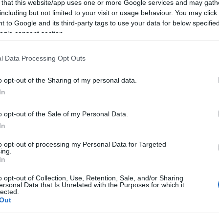
 that this website/app uses one or more Google services and may gath
including but not limited to your visit or usage behaviour. You may click 
 to Google and its third-party tags to use your data for below specifi
ogle consent section.
l Data Processing Opt Outs
olfo Aranci
o opt-out of the Sharing of my personal data.
In
o opt-out of the Sale of my Personal Data.
tagonisti del 27 dicembre prossimo a Golfo
In
terno della Tensostruttura riscaldata. Gli
to opt-out of processing my Personal Data for Targeted
ace di unire intere generazioni continuano a
ing.
In
ersi, oggi un duo formato da Strano e Thema,
e ha segnato in modo indelebile gli anni
o opt-out of Collection, Use, Retention, Sale, and/or Sharing
ersonal Data that Is Unrelated with the Purposes for which it
lected.
ovi, capaci di coinvolgere il pubblico. Sono
Out
 un’epoca, l’hanno segnata con canzoni