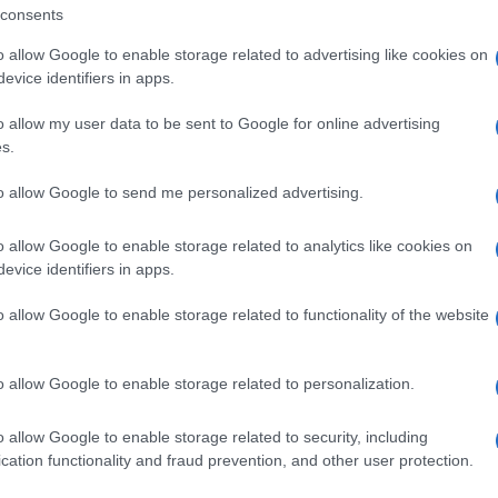
 attimo ancora “ o “Mary”. I Gemelli Diversi
consents
con sonorità pop e melodiche, che hanno
o allow Google to enable storage related to advertising like cookies on
evice identifiers in apps.
n vero inno negli anni 2000. Oggi, con 1993, i
omaggio e una riflessione sul periodo che ha
o allow my user data to be sent to Google for online advertising
s.
 creando un ponte fra passato e presente. Sarà
cordi. La serata ideale per le famiglie, per i
to allow Google to send me personalized advertising.
potrebbero scoprire la forza dei testi e lo
o allow Google to enable storage related to analytics like cookies on
 Il concerto dei Gemelli Diversi, organizzato
evice identifiers in apps.
nni Piccinnu, è inserito nel ricco calendario
o allow Google to enable storage related to functionality of the website
one di Golfo Aranci, sempre attenta nella
mento capaci di unire le generazioni.
o allow Google to enable storage related to personalization.
ità nazionali?
o allow Google to enable storage related to security, including
cation functionality and fraud prevention, and other user protection.
al mese
cliccando
qui