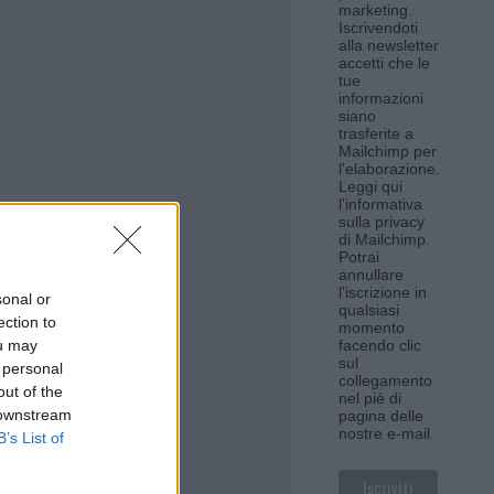
marketing.
Iscrivendoti
alla newsletter
accetti che le
tue
informazioni
siano
trasferite a
Mailchimp per
l'elaborazione.
Leggi qui
l'informativa
sulla privacy
di Mailchimp
.
Potrai
annullare
l'iscrizione in
sonal or
qualsiasi
ection to
momento
ou may
facendo clic
sul
 personal
collegamento
out of the
nel piè di
 downstream
pagina delle
nostre e-mail.
B’s List of