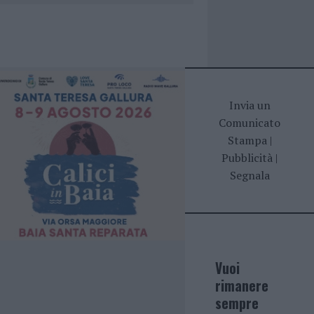
Invia un
Comunicato
Stampa
|
Pubblicità
|
Segnala
Vuoi
rimanere
sempre