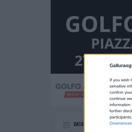
Galluraogg
If you wish 
sensitive in
confirm you
continue se
information 
further disc
participants
DATA
Downstream 
Dic 27 2025