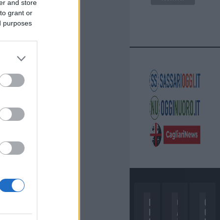
er and store
to grant or
ed purposes
D
C
C
I
A
O