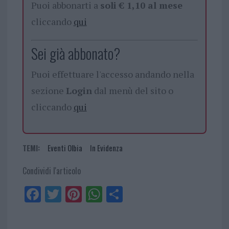
Puoi abbonarti a
soli € 1,10 al mese
cliccando
qui
Sei già abbonato?
Puoi effettuare l'accesso andando nella
sezione
Login
dal menù del sito o
cliccando
qui
TEMI:
Eventi Olbia
In Evidenza
Condividi l'articolo
Fa
Tw
Pi
W
Sh
ce
itt
nt
ha
ar
bo
er
er
ts
e