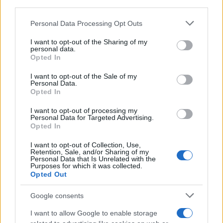
third parties.
Please note that this website/app uses one or more Google
Personal Data Processing Opt Outs
services and may gather and store information including but
not limited to your visit or usage behaviour. You may click to
I want to opt-out of the Sharing of my
personal data.
grant or deny consent to Google and its third-party tags to
Opted In
use your data for below specified purposes in below Google
consent section.
I want to opt-out of the Sale of my
Personal Data.
Opted In
I want to opt-out of processing my
Personal Data for Targeted Advertising.
Opted In
I want to opt-out of Collection, Use,
Retention, Sale, and/or Sharing of my
Personal Data that Is Unrelated with the
Purposes for which it was collected.
Opted Out
Google consents
I want to allow Google to enable storage