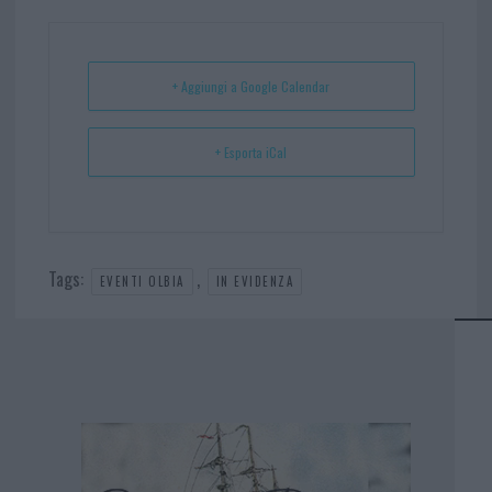
ok
es
Ap
t
p
+ Aggiungi a Google Calendar
+ Esporta iCal
Tags:
,
EVENTI OLBIA
IN EVIDENZA