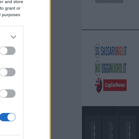
er and store
to grant or
ed purposes
D
C
C
I
A
O