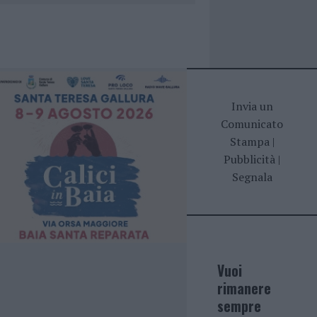
Invia un
Comunicato
Stampa
|
Pubblicità
|
Segnala
Vuoi
rimanere
sempre