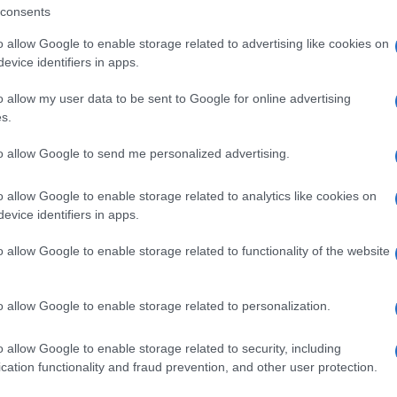
consents
o organizzatore
, che anche quest’anno
o allow Google to enable storage related to advertising like cookies on
 unire fede, cultura e spirito di comunità nel
evice identifiers in apps.
to.
o allow my user data to be sent to Google for online advertising
s.
ità nazionali?
to allow Google to send me personalized advertising.
al mese
cliccando
qui
o allow Google to enable storage related to analytics like cookies on
evice identifiers in apps.
o allow Google to enable storage related to functionality of the website
ando nella sezione
Login
dal menù del sito
o allow Google to enable storage related to personalization.
o allow Google to enable storage related to security, including
cation functionality and fraud prevention, and other user protection.
Festa Rionale Di San Paolo E Sant’Antonio