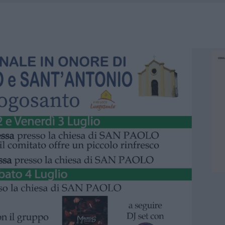
 ARZACHENA: FERITO IL CONDUCENTE
AU, UNA SVOLTA PER GLI UTENTI
ZIONE SOA IN ITALIA: LISTA DELLE 4 REALTÀ PIÙ EFFICIENTI NELLA GESTIONE
 OUT AD OLBIA PER IL READING SU ATZENI