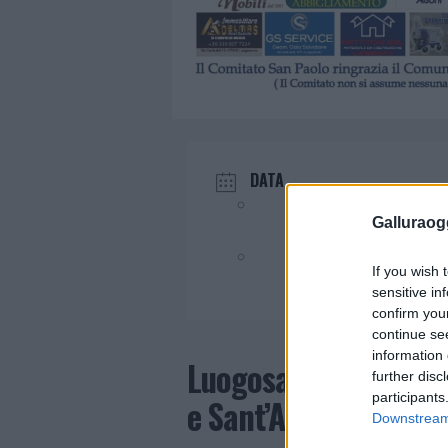
DATA
Lug 04 - 05 2026
Galluraogg
Evento terminato!
If you wish 
sensitive in
confirm you
continue se
information 
Luogosanto prepara l
further disc
participants
e Sant’Antonio
Downstream 