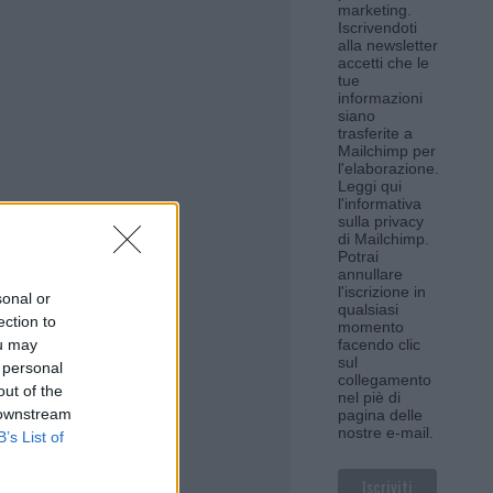
marketing.
Iscrivendoti
alla newsletter
accetti che le
tue
informazioni
siano
trasferite a
Mailchimp per
l'elaborazione.
Leggi qui
l'informativa
sulla privacy
di Mailchimp
.
Potrai
annullare
l'iscrizione in
sonal or
qualsiasi
ection to
momento
ou may
facendo clic
sul
 personal
collegamento
out of the
nel piè di
 downstream
pagina delle
nostre e-mail.
B’s List of