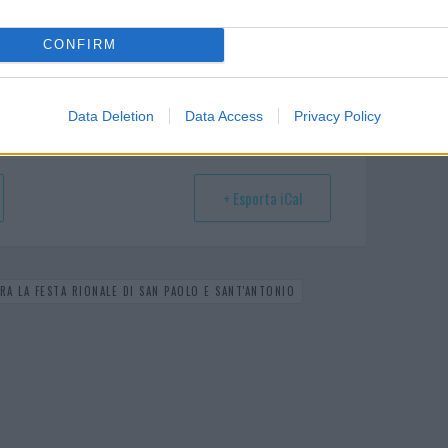
CONFIRM
Data Deletion
Data Access
Privacy Policy
+ Esporta iCal
A LA FESTA RIONALE DI SAN PAOLO E SANT'ANTONIO