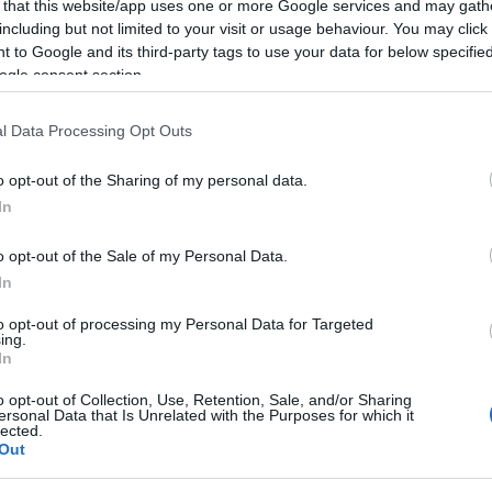
 that this website/app uses one or more Google services and may gath
including but not limited to your visit or usage behaviour. You may click 
 a vivere due giornate di festa, tradizione e
 to Google and its third-party tags to use your data for below specifi
ale di San Paolo e Sant’Antonio
, un
ogle consent section.
lla comunità che ogni anno richiama
l Data Processing Opt Outs
o opt-out of the Sharing of my personal data.
ore 18:30
, è in programma la
Santa Messa
,
In
ione religiosa. La serata proseguirà poi con
o opt-out of the Sale of my Personal Data.
usica e occasioni di incontro in un clima di
In
to opt-out of processing my Personal Data for Targeted
ing.
In
:30
, si terrà la
Processione
, seguita dalla
te saranno allietate da
spettacoli musicali
o opt-out of Collection, Use, Retention, Sale, and/or Sharing
ersonal Data that Is Unrelated with the Purposes for which it
era accogliente e festosa che coinvolgerà
lected.
Out