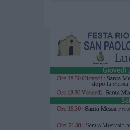
5 AGOSTO 2026
|
ESCE DI STRADA CON L’AUTO AD
6 AGOSTO 2026
|
NUOVO SPORTELLO RIFIUTI A PAL
6 AGOSTO 2026
|
MIGLIORI AGENZIE PER L’ATTESTA
DELLE PRATICHE
5 AGOSTO 2026
|
“SUL FILO DEL DISCORSO”: SOLD