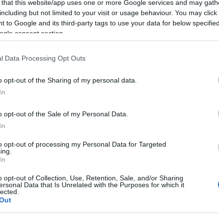
 that this website/app uses one or more Google services and may gath
including but not limited to your visit or usage behaviour. You may click 
zza il
7° Memorial Paola Riccio
, una gara di
 to Google and its third-party tags to use your data for below specifi
che si svolgerà il
5 luglio 2026
.
ogle consent section.
ormai un appuntamento fisso nel calendario
l Data Processing Opt Outs
tori e appassionati da tutto il territorio. La
o opt-out of the Sharing of my personal data.
le
ore 9
, con iscrizioni aperte fino a chiusura
In
o opt-out of the Sale of my Personal Data.
In
monta a
2.500 euro
, oltre a coppe, cartucce e
to opt-out of processing my Personal Data for Targeted
diverse categorie: Eccellenza e 1ª Categoria,
ing.
In
ore Giovanile, Lady, Veterani, Master e
ssoluto Cacciatori
e
1° Assoluto Tiratori
.
o opt-out of Collection, Use, Retention, Sale, and/or Sharing
ersonal Data that Is Unrelated with the Purposes for which it
lected.
Out
lamento FITAV, con utilizzo obbligatorio di
ati. L’evento è approvato dal Delegato