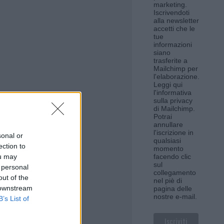
marketing.
Iscrivendoti
alla newsletter
accetti che le
tue
informazioni
siano
trasferite a
Mailchimp per
l'elaborazione.
Leggi qui
l'informativa
sulla privacy
di Mailchimp
.
Potrai
annullare
l'iscrizione in
sonal or
qualsiasi
ection to
momento
ou may
facendo clic
sul
 personal
collegamento
out of the
nel piè di
 downstream
pagina delle
nostre e-mail.
B’s List of