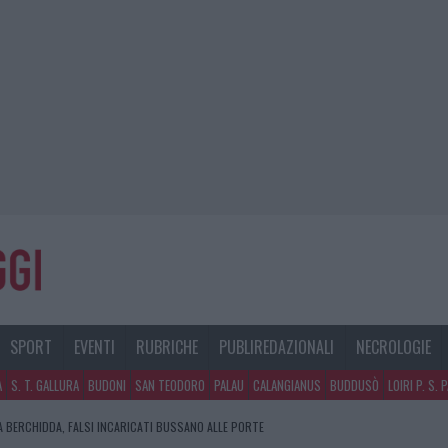
SPORT
EVENTI
RUBRICHE
PUBLIREDAZIONALI
NECROLOGIE
A
S. T. GALLURA
BUDONI
SAN TEODORO
PALAU
CALANGIANUS
BUDDUSÒ
LOIRI P. S. 
ARIS CONQUISTA OLBIA, LA PRIMA AL MOLO BRIN È UN SUCCESSO