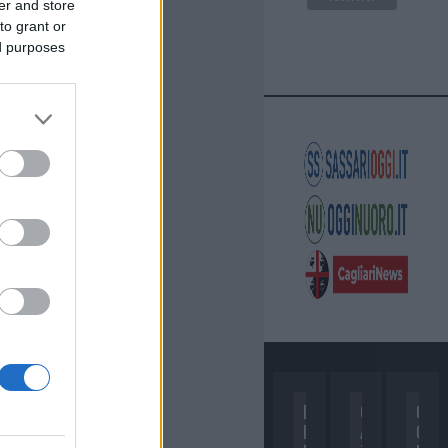
er and store
to grant or
ed purposes
D
C
C
I
A
O