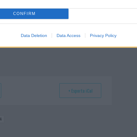
CONFIRM
Data Deletion
Data Access
Privacy Policy
+ Esporta iCal
A