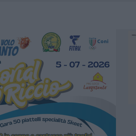
TE ALL’ALBA: FERITO IL CONDUCENTE
CA DELLE METE PIÙ AMATE DELL’ESTATE 2026
ARMORA, PARCHEGGIO PROVVISORIO A LA MADDALENA
FALSI INCARICATI BUSSANO ALLE PORTE