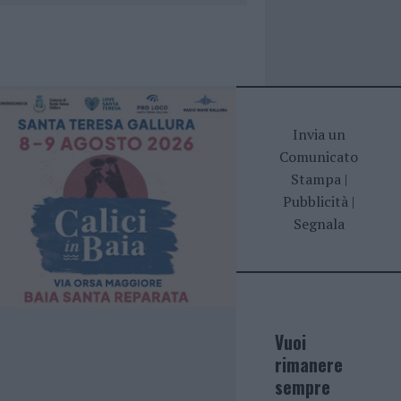
Invia un
Comunicato
Stampa
|
Pubblicità
|
Segnala
Vuoi
rimanere
sempre