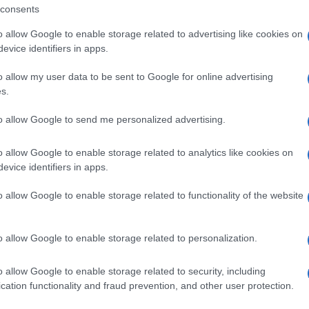
consents
cuito ufficiale delle competizioni sportive
o allow Google to enable storage related to advertising like cookies on
iornata, la Pro Loco e l’organizzazione
evice identifiers in apps.
rtecipanti, in un clima di sport, condivisione e
o allow my user data to be sent to Google for online advertising
terizza il Memorial. Direzione di tiro
s.
esi Domenico
, mentre la manifestazione è
to allow Google to send me personalized advertising.
o
.
o allow Google to enable storage related to analytics like cookies on
evice identifiers in apps.
ità nazionali?
o allow Google to enable storage related to functionality of the website
al mese
cliccando
qui
o allow Google to enable storage related to personalization.
o allow Google to enable storage related to security, including
ando nella sezione
Login
dal menù del sito
cation functionality and fraud prevention, and other user protection.