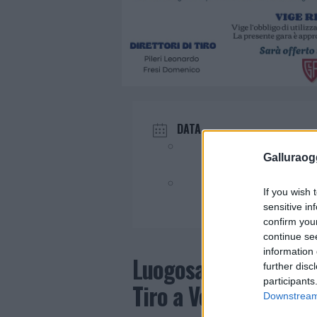
DATA
Lug 05 2026
Galluraogg
Evento terminato!
If you wish 
sensitive in
confirm you
continue se
information 
Luogosanto, il 7° Me
further disc
participants
Tiro a Volo
Downstream 