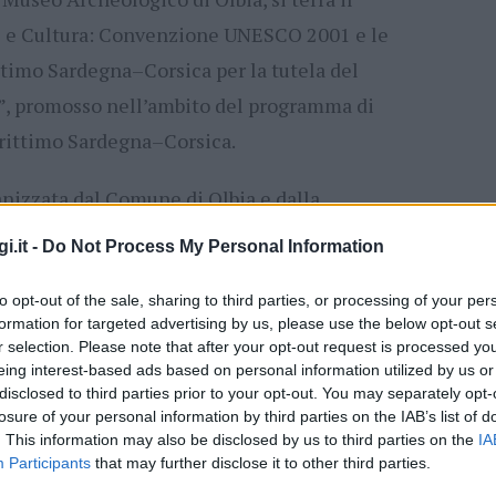
 e Cultura: Convenzione UNESCO 2001 e le
ttimo Sardegna–Corsica per la tutela del
”, promosso nell’ambito del programma di
rittimo Sardegna–Corsica.
rganizzata dal Comune di Olbia e dalla
rdegna, con la collaborazione di enti,
i.it -
Do Not Process My Personal Information
e e francesi, rappresenta un’importante
to opt-out of the sale, sharing to third parties, or processing of your per
mondo accademico, le amministrazioni
formation for targeted advertising by us, please use the below opt-out s
tore, con l’obiettivo di promuovere la tutela e
r selection. Please note that after your opt-out request is processed y
eing interest-based ads based on personal information utilized by us or
io culturale sommerso del Mediterraneo.
disclosed to third parties prior to your opt-out. You may separately opt-
losure of your personal information by third parties on the IAB’s list of
ri interverranno rappresentanti del Ministero
. This information may also be disclosed by us to third parties on the
IA
Participants
that may further disclose it to other third parties.
e soprintendenze coinvolte nella ricerca e