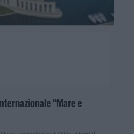
Internazionale “Mare e
l Museo Archeologico di Olbia, si terrà il