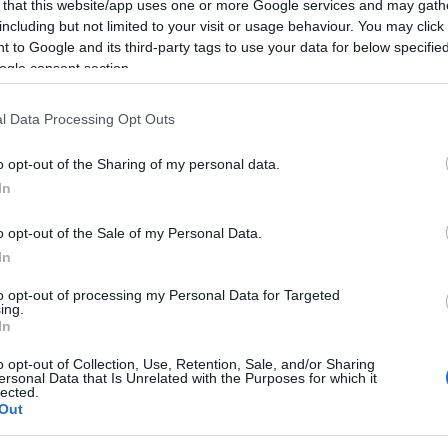
o subacqueo, la Guardia Costiera, oltre a
 that this website/app uses one or more Google services and may gath
including but not limited to your visit or usage behaviour. You may click 
ncesi impegnate nella cooperazione
 to Google and its third-party tags to use your data for below specifi
ogle consent section.
l Data Processing Opt Outs
edì 28 ottobre alle ore 15.00, alla presenza
proseguirà nella giornata di mercoledì 29
o opt-out of the Sharing of my personal data.
a alla cooperazione tecnica e scientifica tra
In
e dei beni culturali subacquei.
o opt-out of the Sale of my Personal Data.
In
ità nazionali?
to opt-out of processing my Personal Data for Targeted
ing.
al mese
cliccando
qui
In
o opt-out of Collection, Use, Retention, Sale, and/or Sharing
ersonal Data that Is Unrelated with the Purposes for which it
lected.
Out
ando nella sezione
Login
dal menù del sito