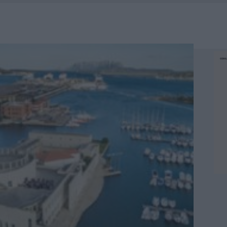
IAMME A LA MADDALENA, INCENDIO A MONTI D’À RENA
KEND A OLBIA E IN GALLURA
 BELLA ANCHE DAL VIVO: UN AMICO VIP SVELA COME FA
 A FUOCO DUE FURGONI