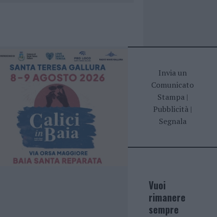
Invia un
Comunicato
Stampa
|
Pubblicità
|
Segnala
Vuoi
rimanere
sempre