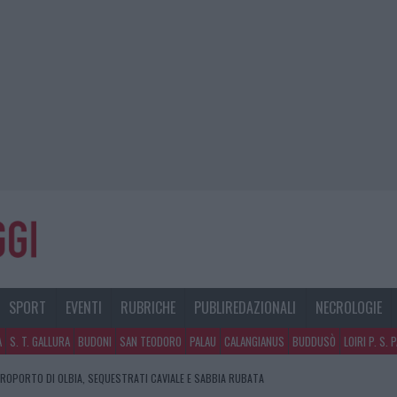
SPORT
EVENTI
RUBRICHE
PUBLIREDAZIONALI
NECROLOGIE
A
S. T. GALLURA
BUDONI
SAN TEODORO
PALAU
CALANGIANUS
BUDDUSÒ
LOIRI P. S. 
E DI ESTETICA MEDICALE AVANZATA IN EUROPA: CLASSIFICA DEI 5 CENTRI DI