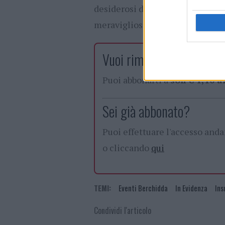
desiderosi di incontrarsi, suonar
meravigliosi tramonti.
Vuoi rimuovere le pubblic
Puoi abbonarti a
soli € 1,10 
Sei già abbonato?
Puoi effettuare l'accesso and
o cliccando
qui
TEMI:
Eventi Berchidda
In Evidenza
Ins
Condividi l'articolo