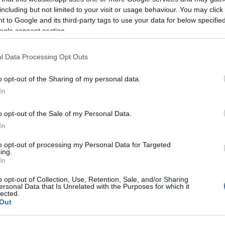
including but not limited to your visit or usage behaviour. You may click 
 to Google and its third-party tags to use your data for below specifi
nella luce del sole che riflette sul granito
ogle consent section.
oso giardino di
Sa Casara
, luogo
l Data Processing Opt Outs
erchidda
apre le sue porte alla curiosità dei
, meta ambita che intanto plaude all’ingresso
o opt-out of the Sharing of my personal data.
i eventi musicali a livello internazionale. Un
In
e accompagna con la musica, un fattore che
o opt-out of the Sale of my Personal Data.
rte il
27 giugno
alle
ore 20
: in scena la
“
La
In
na Loana
” di
Gianluigi Trovesi
(sassofono e
to opt-out of processing my Personal Data for Targeted
ing.
sarmonica), un duo leggendario capace di
In
sarà invece la volta dello spettacolo
o opt-out of Collection, Use, Retention, Sale, and/or Sharing
ra di
Giovanni Guidi Solo
. Infine il
29
ersonal Data that Is Unrelated with the Purposes for which it
lected.
Roberto Ottaviano
con
Giovanni
Out
zzato in collaborazione con
Fondazione