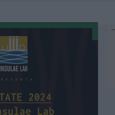
SER NON INVASIVI
A IL CAMPO BASE: L’INAUGURAZIONE
: GRANDE PARTECIPAZIONE PER IL SUO RACCONTO
DE SFIDA DELLA VELA NELL’ESTATE 2026
LBIA, SEQUESTRATI CAVIALE E SABBIA RUBATA