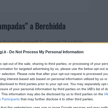
Lampadas” a Berchidda
a Berchidda giovedì 27, venerdì 28 e sabato
i.it -
Do Not Process My Personal Information
 suggestioni dona alla straordinaria platea
to opt-out of the sale, sharing to third parties, or processing of your per
e concerti della rassegna “
A Love Supreme
“,
formation for targeted advertising by us, please use the below opt-out s
r selection. Please note that after your opt-out request is processed y
o di produzione Musica
continua a
eing interest-based ads based on personal information utilized by us or
disclosed to third parties prior to your opt-out. You may separately opt-
a nuova opportunità d’ascolto, una nuova
losure of your personal information by third parties on the IAB’s list of
erie di eventi, strutturati ancora una volta in
. This information may also be disclosed by us to third parties on the
IA
Participants
that may further disclose it to other third parties.
tterizzati da un nome familiare ed evocativo:
 that this website/app uses one or more Google services and may gath