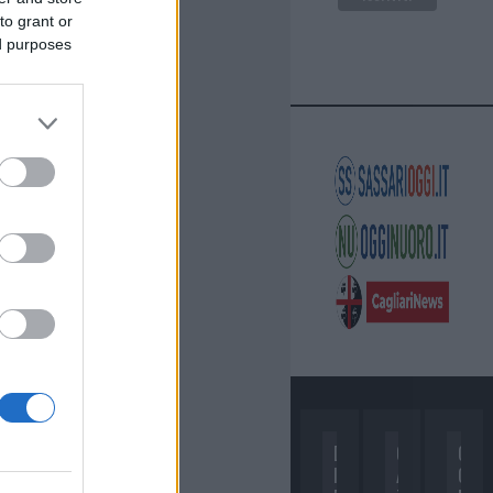
to grant or
ed purposes
D
C
C
I
A
O