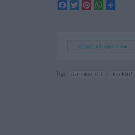
Fa
Tw
Pi
W
Sh
ce
itt
nt
ha
ar
bo
er
er
ts
e
ok
es
Ap
t
p
+ Aggiungi a Google Calendar
Tags:
,
EVENTI BERCHIDDA
IN EVIDENZA