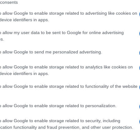
consents
o allow Google to enable storage related to advertising like cookies on
evice identifiers in apps.
 capitoli attendono di essere scritti: pagine
da direttore artistico
Paolo Fresu
e
o allow my user data to be sent to Google for online advertising
s.
to allow Google to send me personalized advertising.
singolo biglietto è di 8 euro, l’abbonamento
o allow Google to enable storage related to analytics like cookies on
di benvenuto inclusi. Info e prenotazioni al
evice identifiers in apps.
o allow Google to enable storage related to functionality of the website
icco cartellone eventi estivi del
o di produzione Musica
con sede
o allow Google to enable storage related to personalization.
segne
, porta le sue
produzioni originali
in
o allow Google to enable storage related to security, including
ia e per il
Mediterraneo
intero, che
cation functionality and fraud prevention, and other user protection.
gni parte di Sardegna e d’oltre Tirreno