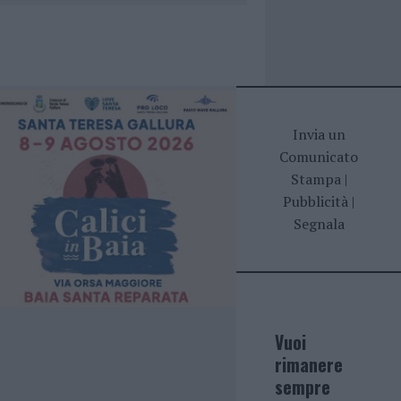
Invia un
Comunicato
Stampa
|
Pubblicità
|
Segnala
Vuoi
rimanere
sempre