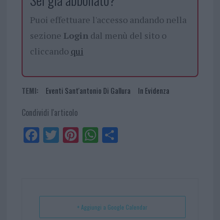
Puoi effettuare l'accesso andando nella
sezione
Login
dal menù del sito o
cliccando
qui
TEMI:
Eventi Sant'antonio Di Gallura
In Evidenza
Condividi l'articolo
Fa
Tw
Pi
W
Sh
ce
itt
nt
ha
ar
bo
er
er
ts
e
ok
es
Ap
t
p
+ Aggiungi a Google Calendar