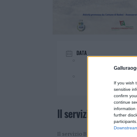
DATA
Giu 25 2025
- Lug 30 2025
Galluraogg
Evento terminato!
If you wish 
sensitive in
confirm you
continue se
information 
Il servizio “Bibliosp
further disc
participants
Downstream 
Il servizio Bibliospiaggia è un se