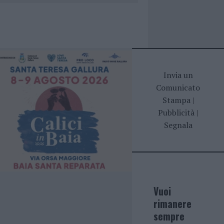
Invia un
Comunicato
Stampa
|
Pubblicità
|
Segnala
Vuoi
rimanere
sempre