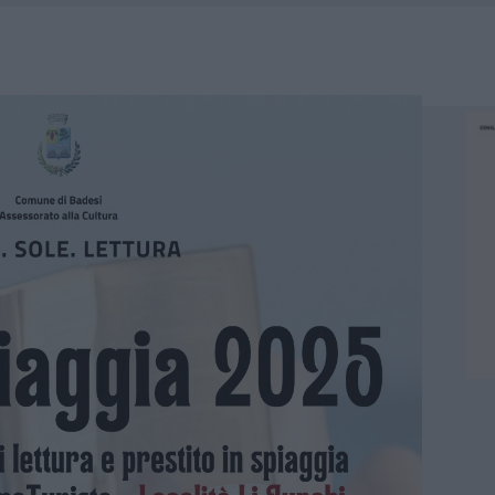
TTI ALLA ZUPPA GALLURESE: GLI APPUNTAMENTI DA NON PERDERE
ARMORA, PARCHEGGIO PROVVISORIO A LA MADDALENA
FALSI INCARICATI BUSSANO ALLE PORTE
A OLBIA, LA PRIMA AL MOLO BRIN È UN SUCCESSO