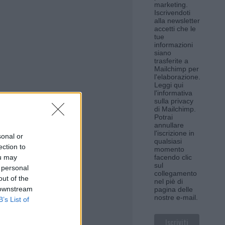
marketing.
Iscrivendoti
alla newsletter
accetti che le
tue
informazioni
siano
trasferite a
Mailchimp per
l'elaborazione.
Leggi qui
l'informativa
sulla privacy
di Mailchimp
.
Potrai
annullare
l'iscrizione in
sonal or
qualsiasi
ection to
momento
ou may
facendo clic
sul
 personal
collegamento
out of the
nel piè di
 downstream
pagina delle
nostre e-mail.
B’s List of