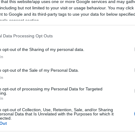
 that this website/app uses one or more Google services and may gath
n’iniziativa culturale e ricreativa che porta i
including but not limited to your visit or usage behaviour. You may click 
 to Google and its third-party tags to use your data for below specifi
offrendo a turisti e residenti la possibilità di
ogle consent section.
 e informale. Il servizio è disponibile dal
l Data Processing Opt Outs
o opt-out of the Sharing of my personal data.
ità nazionali?
In
al mese
cliccando
qui
o opt-out of the Sale of my Personal Data.
In
to opt-out of processing my Personal Data for Targeted
ing.
In
ando nella sezione
Login
dal menù del sito
o opt-out of Collection, Use, Retention, Sale, and/or Sharing
ersonal Data that Is Unrelated with the Purposes for which it
lected.
Out