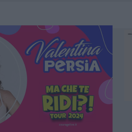
HE IL CENTRO ACCOGLIENZA MINORI CHIUDE
RO SPACCIO E DEGRADO: ESPLODE LA PROTESTA
SCEGLIERE LA SOLUZIONE IDEALE PER LA CASA E L’UFFICIO
KEND A OLBIA E IN GALLURA