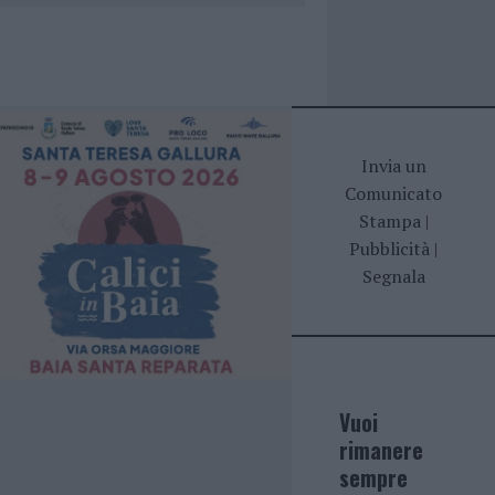
Invia un
Comunicato
Stampa
|
Pubblicità
|
Segnala
Vuoi
rimanere
sempre