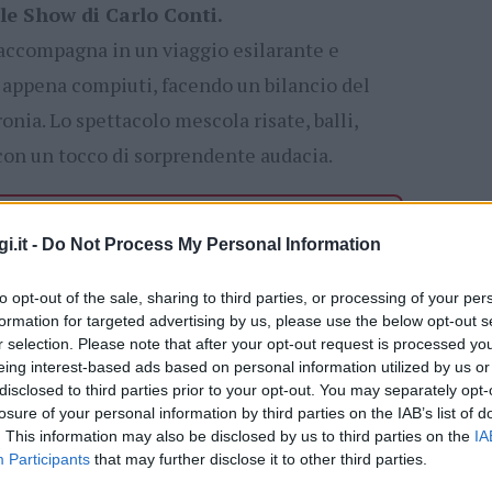
le Show di Carlo Conti.
 accompagna in un viaggio esilarante e
i appena compiuti, facendo un bilancio del
onia. Lo spettacolo mescola risate, balli,
 con un tocco di sorprendente audacia.
ità nazionali?
i.it -
Do Not Process My Personal Information
al mese
cliccando
qui
to opt-out of the sale, sharing to third parties, or processing of your per
formation for targeted advertising by us, please use the below opt-out s
r selection. Please note that after your opt-out request is processed y
eing interest-based ads based on personal information utilized by us or
ando nella sezione
Login
dal menù del sito
disclosed to third parties prior to your opt-out. You may separately opt-
losure of your personal information by third parties on the IAB’s list of
. This information may also be disclosed by us to third parties on the
IA
Participants
that may further disclose it to other third parties.