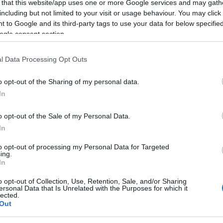
 that this website/app uses one or more Google services and may gath
enza
Spettacolo Valentina Persia
including but not limited to your visit or usage behaviour. You may click 
 to Google and its third-party tags to use your data for below specifi
ogle consent section.
l Data Processing Opt Outs
o opt-out of the Sharing of my personal data.
In
o opt-out of the Sale of my Personal Data.
+ Esporta iCal
In
to opt-out of processing my Personal Data for Targeted
ing.
In
,
 EVIDENZA
SPETTACOLO VALENTINA PERSIA
o opt-out of Collection, Use, Retention, Sale, and/or Sharing
ersonal Data that Is Unrelated with the Purposes for which it
lected.
Out