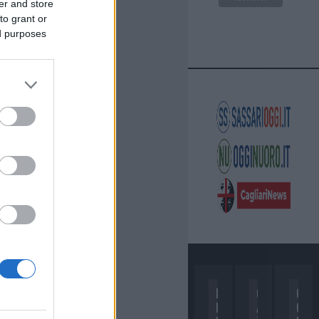
er and store
to grant or
ed purposes
D
C
C
I
A
O