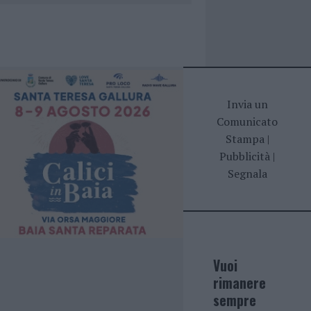
Invia un
Comunicato
Stampa
|
Pubblicità
|
Segnala
Vuoi
rimanere
sempre