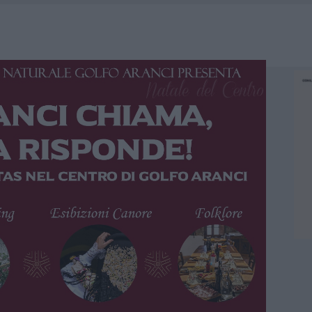
HE IL CENTRO ACCOGLIENZA MINORI CHIUDE
RO SPACCIO E DEGRADO: ESPLODE LA PROTESTA
SCEGLIERE LA SOLUZIONE IDEALE PER LA CASA E L’UFFICIO
KEND A OLBIA E IN GALLURA