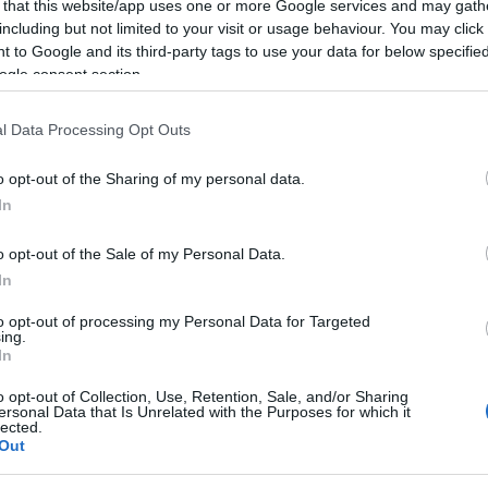
 that this website/app uses one or more Google services and may gath
including but not limited to your visit or usage behaviour. You may click 
 to Google and its third-party tags to use your data for below specifi
ogle consent section.
iga
l Data Processing Opt Outs
 chi ama la cultura sarda, le sue musiche e
o opt-out of the Sharing of my personal data.
In
o opt-out of the Sale of my Personal Data.
ità nazionali?
In
to opt-out of processing my Personal Data for Targeted
al mese
cliccando
qui
ing.
In
o opt-out of Collection, Use, Retention, Sale, and/or Sharing
ersonal Data that Is Unrelated with the Purposes for which it
lected.
ando nella sezione
Login
dal menù del sito
Out