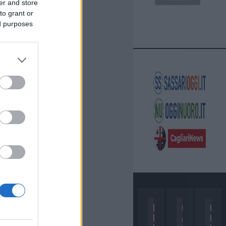
er and store
to grant or
ed purposes
D
C
C
I
A
O