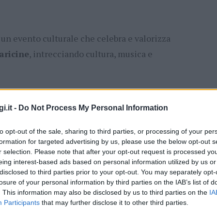
un evento culturale che celebra e valorizza
aricine
, intrecciando cultura, musica e
enti che accompagnerà il pubblico in un
i.it -
Do Not Process My Personal Information
 e gastronomia
, con un coinvolgente
food
adizionale maialetto alla brace
, simbolo
to opt-out of the sale, sharing to third parties, or processing of your per
formation for targeted advertising by us, please use the below opt-out s
r selection. Please note that after your opt-out request is processed y
eing interest-based ads based on personal information utilized by us or
i folkloristiche
, la presenza di
cori e
disclosed to third parties prior to your opt-out. You may separately opt-
 momenti di intrattenimento pensati per far
losure of your personal information by third parties on the IAB’s list of
. This information may also be disclosed by us to third parties on the
IA
nde dell’isola. Non mancherà un
angolo shop
Participants
that may further disclose it to other third parties.
i
, per scoprire e portare a casa i sapori del