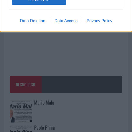
Monte Pino, via i cancelli del cantiere: la Gallura
ritrova la strada
Data Deletion
Data Access
Privacy Policy
NECROLOGIE
Mario Malu
Paolo Pinna