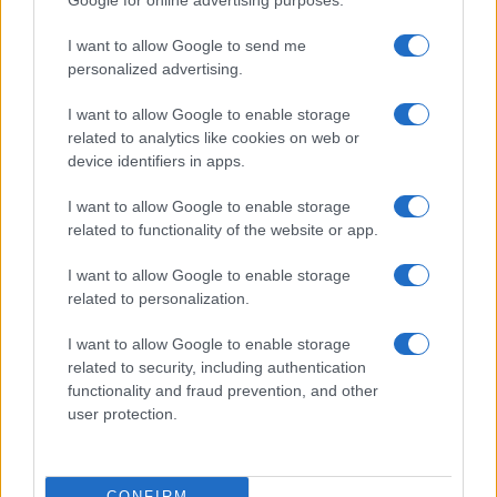
Google for online advertising purposes.
Calangianus, dopo le polemiche il centro
I want to allow Google to send me
accoglienza minori chiude
personalized advertising.
I want to allow Google to enable storage
Olbia, divieto di sosta contro spaccio e degrado:
related to analytics like cookies on web or
esplode la protesta
device identifiers in apps.
I want to allow Google to enable storage
Pausa caffè impeccabile: come scegliere la
related to functionality of the website or app.
soluzione ideale per la casa e l’ufficio
I want to allow Google to enable storage
related to personalization.
Monte Pino, la fine di un lungo dolore: storia e
rinascita della strada che segnò la Gallura
I want to allow Google to enable storage
related to security, including authentication
functionality and fraud prevention, and other
Raid nelle campagne di Berchidda, rischio per
user protection.
la rete elettrica
CONFIRM