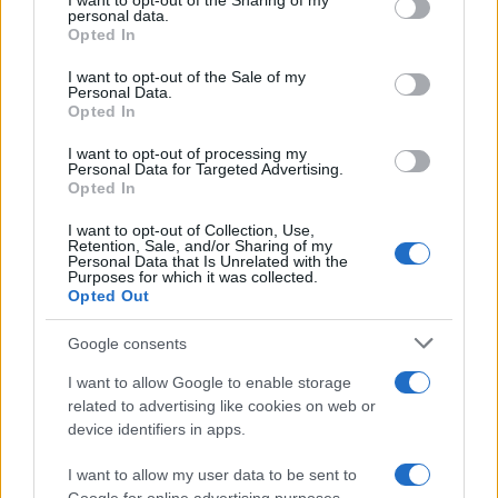
not limited to your visit or usage behaviour. You may click to
I want to opt-out of the Sharing of my
personal data.
grant or deny consent to Google and its third-party tags to
Opted In
da
Google News
use your data for below specified purposes in below Google
consent section.
I want to opt-out of the Sale of my
Personal Data.
Opted In
Condividi l'articolo
I want to opt-out of processing my
F
T
Pi
W
S
Personal Data for Targeted Advertising.
Opted In
a
w
n
h
h
I want to opt-out of Collection, Use,
ce
it
te
at
a
Retention, Sale, and/or Sharing of my
Articolo precedente
Personal Data that Is Unrelated with the
b
te
re
s
re
Prossimo articolo
Purposes for which it was collected.
Opted Out
o
r
st
A
o
p
Google consents
NOTIZIE RECENTI
k
p
I want to allow Google to enable storage
related to advertising like cookies on web or
device identifiers in apps.
Michelle Hunziker in Gallura, bella anche dal
vivo: un amico vip svela come fa
I want to allow my user data to be sent to