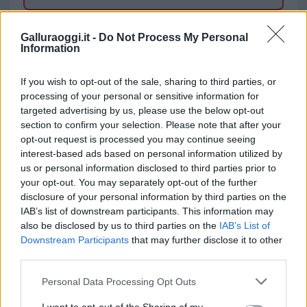
TEMI:
Reddito Di Liberta
Galluraoggi.it -
Do Not Process My Personal
Information
Inviaci le tue segnalazioni,
i tuoi video e le tue foto
If you wish to opt-out of the sale, sharing to third parties, or
Su WhatsApp al numero +39
processing of your personal or sensitive information for
345 356 7512
targeted advertising by us, please use the below opt-out
section to confirm your selection. Please note that after your
opt-out request is processed you may continue seeing
interest-based ads based on personal information utilized by
us or personal information disclosed to third parties prior to
Notizie in tempo reale?
your opt-out. You may separately opt-out of the further
Entra nel canale telegram di
disclosure of your personal information by third parties on the
IAB’s list of downstream participants. This information may
GalluraOggi.it
also be disclosed by us to third parties on the
IAB’s List of
Downstream Participants
that may further disclose it to other
third parties.
Please note that this website/app uses one or more Google
Personal Data Processing Opt Outs
Ricevi le nostre ultime news
services and may gather and store information including but