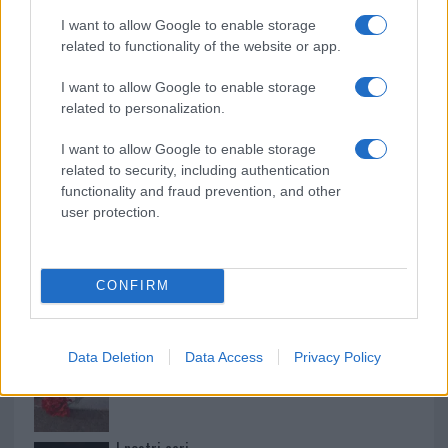
Mario Malu
I want to allow Google to enable storage
related to functionality of the website or app.
I want to allow Google to enable storage
Paolo Pinna
related to personalization.
I want to allow Google to enable storage
related to security, including authentication
functionality and fraud prevention, and other
Martina Agostina Diturco
user protection.
I nostri cari
CONFIRM
Data Deletion
Data Access
Privacy Policy
I nostri cari