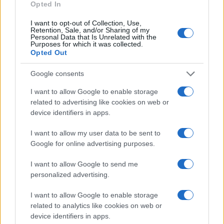
Opted In
Andrea Mura conquista Palau: grande
I want to opt-out of Collection, Use,
Retention, Sale, and/or Sharing of my
partecipazione per il suo racconto
Personal Data that Is Unrelated with the
Purposes for which it was collected.
Opted Out
Calangianus, allarme sul centro accoglienza
Google consents
minori, Albieri: “Episodi gravissimi”
I want to allow Google to enable storage
related to advertising like cookies on web or
device identifiers in apps.
I want to allow my user data to be sent to
Google for online advertising purposes.
I want to allow Google to send me
personalized advertising.
I want to allow Google to enable storage
NECROLOGIE
related to analytics like cookies on web or
device identifiers in apps.