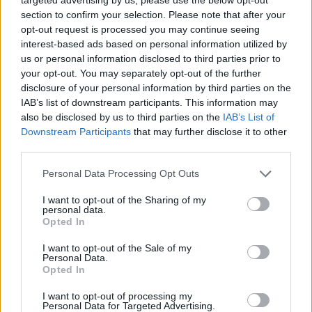
NOTIZIE RECENTI
k
p
section to confirm your selection. Please note that after your
opt-out request is processed you may continue seeing
interest-based ads based on personal information utilized by
Film internazionale, casting per comparse in
us or personal information disclosed to third parties prior to
Costa Smeralda
your opt-out. You may separately opt-out of the further
disclosure of your personal information by third parties on the
IAB’s list of downstream participants. This information may
Porto Rotondo ospita la grande sfida della vela
also be disclosed by us to third parties on the
IAB’s List of
nell’estate 2026
Downstream Participants
that may further disclose it to other
third parties.
Controlli all’aeroporto di Olbia, sequestrati
Please note that this website/app uses one or more Google
Personal Data Processing Opt Outs
caviale e sabbia rubata
services and may gather and store information including but
not limited to your visit or usage behaviour. You may click to
I want to opt-out of the Sharing of my
personal data.
grant or deny consent to Google and its third-party tags to
Opted In
Migliori cliniche di estetica medicale avanzata
use your data for below specified purposes in below Google
in Europa: classifica dei 5 centri di riferimento
consent section.
I want to opt-out of the Sale of my
Personal Data.
pe…
Opted In
Incendi, a San Pasquale arriva il Campo Base:
I want to opt-out of processing my
l’inaugurazione
Personal Data for Targeted Advertising.