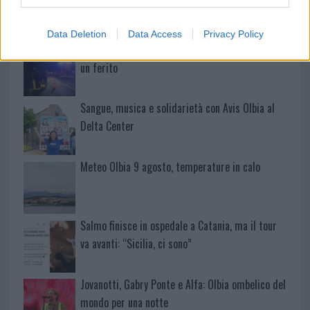
Arzachena
Data Deletion
Data Access
Privacy Policy
Incidente sulla strada provinciale ad Arzachena,
un ferito
Sangue, musica e solidarietà con Avis Olbia al
Delta Center
Meteo Olbia 9 agosto, temperature in calo
Salmo finisce in ospedale a Catania, ma il tour
va avanti: “Sicilia, ci sono”
Jovanotti, Gabry Ponte e Alfa: Olbia ombelico del
mondo per una notte