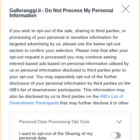
Galluraoggi.it -
Do Not Process My Personal
Information
Vuoi rimuovere le pubblicità nazionali?
If you wish to opt-out of the sale, sharing to third parties, or
processing of your personal or sensitive information for
Puoi abbonarti a
soli € 1,10 al mese
targeted advertising by us, please use the below opt-out
cliccando
qui
section to confirm your selection. Please note that after your
opt-out request is processed you may continue seeing
interest-based ads based on personal information utilized by
Sei già abbonato?
us or personal information disclosed to third parties prior to
your opt-out. You may separately opt-out of the further
Puoi effettuare l'accesso andando nella
disclosure of your personal information by third parties on the
IAB’s list of downstream participants. This information may
sezione
Login
dal menù del sito o
also be disclosed by us to third parties on the
IAB’s List of
cliccando
qui
Downstream Participants
that may further disclose it to other
third parties.
Please note that this website/app uses one or more Google
Personal Data Processing Opt Outs
TEMI:
; Eventi Olbia; Eventi Gallura
services and may gather and store information including but
Eventi Gallura
Eventi Olbia
not limited to your visit or usage behaviour. You may click to
I want to opt-out of the Sharing of my
personal data.
Eventi Weekend Olbia E Gallura
grant or deny consent to Google and its third-party tags to