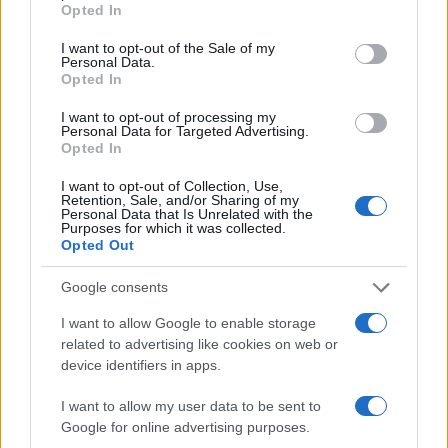
Opted In
use your data for below specified purposes in below Google
Inviaci le tue segnalazioni,
consent section.
I want to opt-out of the Sale of my
Personal Data.
i tuoi video e le tue foto
Opted In
Su WhatsApp al numero +39
345 356 7512
I want to opt-out of processing my
Personal Data for Targeted Advertising.
Opted In
I want to opt-out of Collection, Use,
Retention, Sale, and/or Sharing of my
Personal Data that Is Unrelated with the
Notizie in tempo reale?
Purposes for which it was collected.
Entra nel canale telegram di
Opted Out
GalluraOggi.it
Google consents
I want to allow Google to enable storage
related to advertising like cookies on web or
device identifiers in apps.
Ricevi le nostre ultime news
I want to allow my user data to be sent to
Google for online advertising purposes.
da
Google News