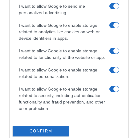
I want to allow Google to send me
personalized advertising.
Condividi l'articolo
I want to allow Google to enable storage
F
T
Pi
W
S
related to analytics like cookies on web or
device identifiers in apps.
a
w
n
h
h
I want to allow Google to enable storage
ce
it
te
at
a
Articolo precedente
related to functionality of the website or app.
b
te
re
s
re
Prossimo articolo
I want to allow Google to enable storage
o
r
st
A
related to personalization.
o
p
NOTIZIE RECENTI
I want to allow Google to enable storage
k
p
related to security, including authentication
functionality and fraud prevention, and other
Tre milioni di euro dalla Provincia Gallura per
user protection.
nuove aule nelle scuole di Olbia
CONFIRM
Incidente sulla provinciale 125, paura tra Olbia e