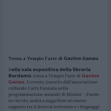
Torna a Tempio l’arte di 𝗚𝗮𝘃𝗶𝗻𝗼 𝗚𝗮𝗻𝗮𝘂
N𝗲𝗹𝗹𝗮 𝘀𝗮𝗹𝗮 𝗲𝘀𝗽𝗼𝘀𝗶𝘁𝗶𝘃𝗮 𝗱𝗲𝗹𝗹𝗮 𝗹𝗶𝗯𝗿𝗲𝗿𝗶𝗮
𝗕𝗮𝗿𝗱𝗮𝗺𝘂̀, torna a Tempio l’arte di
𝗚𝗮𝘃𝗶𝗻𝗼
𝗚𝗮𝗻𝗮𝘂.
L’evento, inserito dall’associazione
culturale Carta Dannata nella
programmazione annuale di Mintua’ – Parole
in circolo, andrà a suggellare un nuovo
rapporto tra il festival letterario e i linguaggi