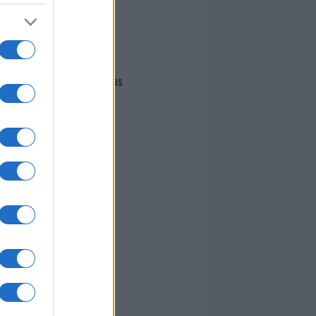
I nostri cari
Giovannimaria Cabras