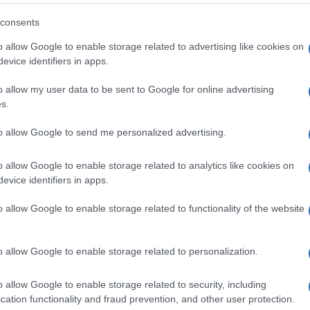
lazioni, i tuoi video e le tue foto
consents
ro +39 345 356 7512
o allow Google to enable storage related to advertising like cookies on
evice identifiers in apps.
o allow my user data to be sent to Google for online advertising
eale?
s.
gram di GalluraOggi.it
to allow Google to send me personalized advertising.
o allow Google to enable storage related to analytics like cookies on
evice identifiers in apps.
ime news da
Google News
o allow Google to enable storage related to functionality of the website
o allow Google to enable storage related to personalization.
o allow Google to enable storage related to security, including
cation functionality and fraud prevention, and other user protection.