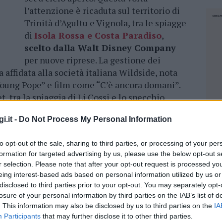
l’attenzione è ricaduta sul territorio di
Trinità d’Agultu e Vignola, tra le spiagge
di
Isola Rossa e Costa Paradiso
,
scelto dalla Walt Disney Company
per nuove riprese. La gestione dei
a affidata alla società italiana Wildside, nota
Young Pope” e film come “C’è ancora domani”.
, tra la spiaggia di Li Cossi e lo specchio
iate nei giorni scorsi
con la presenza di
i.it -
Do Not Process My Personal Information
e riservatezza e con divieto di accesso al
to opt-out of the sale, sharing to third parties, or processing of your per
formation for targeted advertising by us, please use the below opt-out s
rivo spaziano
dai remake live action dei
r selection. Please note that after your opt-out request is processed y
e “Hercules”, a produzioni legate all’universo
eing interest-based ads based on personal information utilized by us or
he Lucasfilm o di Avatar. Non è ancora chiaro
disclosed to third parties prior to your opt-out. You may separately opt-
raniti rossi della costa gallurese: fiabe
losure of your personal information by third parties on the IAB’s list of
upereroi
o nuovi mondi fantastici. Dopo il
. This information may also be disclosed by us to third parties on the
IA
Participants
that may further disclose it to other third parties.
tta” nel 2023, girato tra Castelsardo e Santa
NEC