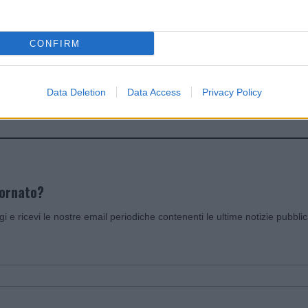
dente
Prossimo articolo
CONFIRM
Data Deletion
Data Access
Privacy Policy
Invia un Comunicato Stampa
|
Pubblicità
|
Segnala
iornato?
ggi e ricevi le nostre email periodiche contenenti le ultime notizie pubbli