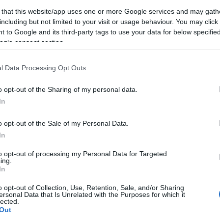
erma ancora una volta il Nord Sardegna come
 that this website/app uses one or more Google services and may gath
rie tra magia, avventura e scenari spettacolari.
including but not limited to your visit or usage behaviour. You may click 
 to Google and its third-party tags to use your data for below specifi
ogle consent section.
l Data Processing Opt Outs
azionali?
o opt-out of the Sharing of my personal data.
 mese
cliccando
qui
In
o opt-out of the Sale of my Personal Data.
In
do nella sezione
Login
dal menù del sito o
to opt-out of processing my Personal Data for Targeted
ing.
In
o opt-out of Collection, Use, Retention, Sale, and/or Sharing
ersonal Data that Is Unrelated with the Purposes for which it
lected.
el
Marvel Gallura
Notizie Gallura
Out