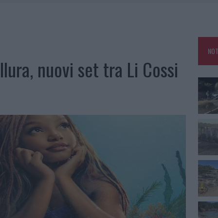
IAMME A LA MADDALENA, INCENDIO A MONTI D’À RENA
KEND A OLBIA E IN GALLURA
 BELLA ANCHE DAL VIVO: UN AMICO VIP SVELA COME FA
NOT
 A FUOCO DUE FURGONI
lura, nuovi set tra Li Cossi