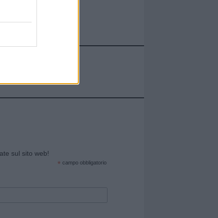
cate sul sito web!
*
campo obbligatorio