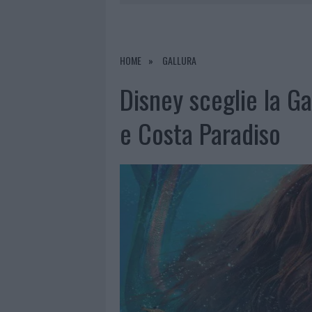
8 AGOSTO 2026
|
RISTORANTE DISTRUTTO DALLE F
7 AGOSTO 2026
|
LE PREVISIONI METEO PER IL WEE
7 AGOSTO 2026
|
MICHELLE HUNZIKER IN GALLURA,
HOME
GALLURA
8 AGOSTO 2026
|
INCENDIO NELLA NOTTE A OLBIA,
Disney sceglie la Gal
e Costa Paradiso