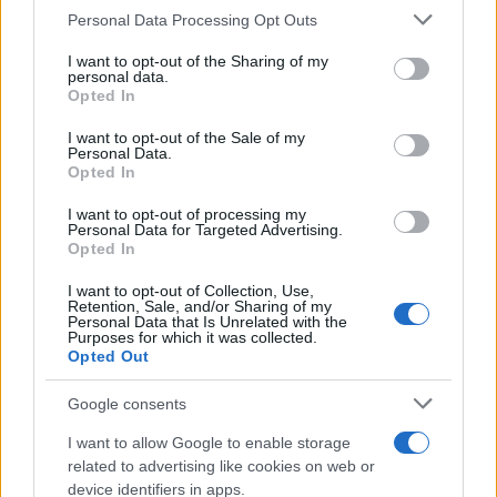
Please note that this website/app uses one or more Google
Personal Data Processing Opt Outs
services and may gather and store information including but
not limited to your visit or usage behaviour. You may click to
I want to opt-out of the Sharing of my
personal data.
grant or deny consent to Google and its third-party tags to
Opted In
Ricevi le nostre ultime news
use your data for below specified purposes in below Google
consent section.
I want to opt-out of the Sale of my
Personal Data.
da
Google News
Opted In
I want to opt-out of processing my
Personal Data for Targeted Advertising.
Condividi l'articolo
Opted In
F
T
Pi
W
S
I want to opt-out of Collection, Use,
Retention, Sale, and/or Sharing of my
a
w
n
h
h
Personal Data that Is Unrelated with the
Purposes for which it was collected.
ce
it
te
at
a
Opted Out
Articolo precedente
b
te
re
s
re
Prossimo articolo
Google consents
o
r
st
A
I want to allow Google to enable storage
o
p
related to advertising like cookies on web or
NOTIZIE RECENTI
device identifiers in apps.