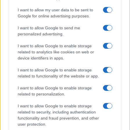
k
p
I want to allow my user data to be sent to
Le previsioni meteo per il weekend a Olbia e in
Google for online advertising purposes.
Gallura
I want to allow Google to send me
personalized advertising.
Michelle Hunziker in Gallura, bella anche dal
I want to allow Google to enable storage
vivo: un amico vip svela come fa
related to analytics like cookies on web or
device identifiers in apps.
Calangianus, dopo le polemiche il centro
I want to allow Google to enable storage
accoglienza minori chiude
related to functionality of the website or app.
I want to allow Google to enable storage
Olbia, divieto di sosta contro spaccio e degrado:
related to personalization.
esplode la protesta
I want to allow Google to enable storage
related to security, including authentication
Pausa caffè impeccabile: come scegliere la
functionality and fraud prevention, and other
soluzione ideale per la casa e l’ufficio
user protection.