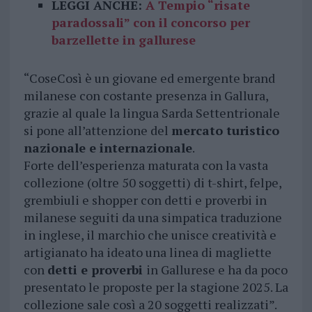
LEGGI ANCHE:
A Tempio “risate
paradossali” con il concorso per
barzellette in gallurese
“CoseCosì è un giovane ed emergente brand
milanese con costante presenza in Gallura,
grazie al quale la lingua Sarda Settentrionale
si pone all’attenzione del
mercato turistico
nazionale e internazionale
.
Forte dell’esperienza maturata con la vasta
collezione (oltre 50 soggetti) di t-shirt, felpe,
grembiuli e shopper con detti e proverbi in
milanese seguiti da una simpatica traduzione
in inglese, il marchio che unisce creatività e
artigianato ha ideato una linea di magliette
con
detti e proverbi
in Gallurese e ha da poco
presentato le proposte per la stagione 2025. La
collezione sale così a 20 soggetti realizzati”.