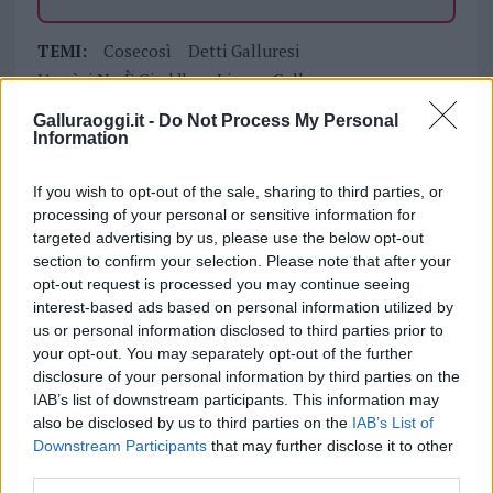
TEMI:
Cosecosì
Detti Galluresi
L’amòri No È Ciuddha
Lingua Gallurese
Magliette Gallurese
Magliette Galluresi
Galluraoggi.it -
Do Not Process My Personal
Mantènghia!
No Sèmu Chinci A Bì Bròdu
Information
Proverbi Galluresi
Tshirt Gallura
If you wish to opt-out of the sale, sharing to third parties, or
Inviaci le tue segnalazioni,
processing of your personal or sensitive information for
targeted advertising by us, please use the below opt-out
i tuoi video e le tue foto
section to confirm your selection. Please note that after your
Su WhatsApp al numero +39
opt-out request is processed you may continue seeing
345 356 7512
interest-based ads based on personal information utilized by
us or personal information disclosed to third parties prior to
your opt-out. You may separately opt-out of the further
disclosure of your personal information by third parties on the
IAB’s list of downstream participants. This information may
Notizie in tempo reale?
also be disclosed by us to third parties on the
IAB’s List of
Entra nel canale telegram di
Downstream Participants
that may further disclose it to other
GalluraOggi.it
third parties.