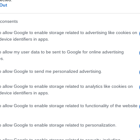
Out
consents
Hunziker
Michelle Hunziker Costa Smeralda
o allow Google to enable storage related to advertising like cookies on
evice identifiers in apps.
eale?
o allow my user data to be sent to Google for online advertising
gram di GalluraOggi.it
s.
to allow Google to send me personalized advertising.
lazioni, i tuoi video e le tue foto
o allow Google to enable storage related to analytics like cookies on
ro +39 345 356 7512
evice identifiers in apps.
o allow Google to enable storage related to functionality of the website
o allow Google to enable storage related to personalization.
ime news da
Google News
o allow Google to enable storage related to security, including