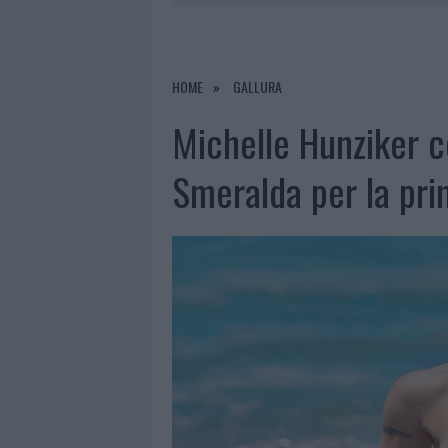
7 AGOSTO 2026
|
CALANGIANUS, DOPO LE POLEMIC
7 AGOSTO 2026
|
OLBIA, DIVIETO DI SOSTA CONT
7 AGOSTO 2026
|
PAUSA CAFFÈ IMPECCABILE: COME 
HOME
GALLURA
7 AGOSTO 2026
|
LE PREVISIONI METEO PER IL WEE
Michelle Hunziker c
Smeralda per la pr