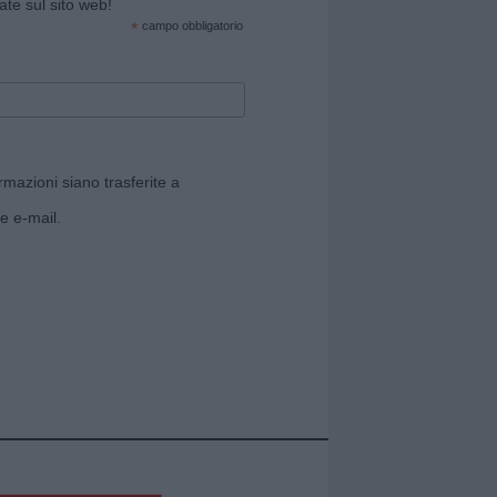
cate sul sito web!
*
campo obbligatorio
rmazioni siano trasferite a
e e-mail.