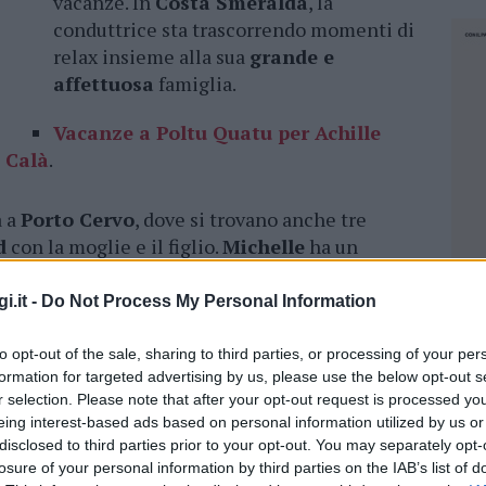
vacanze. In
Costa Smeralda
, la
conduttrice sta trascorrendo momenti di
relax insieme alla sua
grande e
affettuosa
famiglia.
Vacanze a Poltu Quatu per Achille
y Calà
.
a a
Porto Cervo
, dove si trovano anche tre
d
con la moglie e il figlio.
Michelle
ha un
aggiore, che è stato al suo fianco durante il
rdi
, oltre ad essere padrino della nipotina più
i.it -
Do Not Process My Personal Information
condiviso dalla showgirl sui social, Harold ha
 suo cuore e
le sue passioni
, abbandonando la
to opt-out of the sale, sharing to third parties, or processing of your per
formation for targeted advertising by us, please use the below opt-out s
legato di
McDonald’s
Italia per aprire un
r selection. Please note that after your opt-out request is processed y
eing interest-based ads based on personal information utilized by us or
disclosed to third parties prior to your opt-out. You may separately opt-
Costa Smeralda, il messaggio per Totti
.
losure of your personal information by third parties on the IAB’s list of
NEC