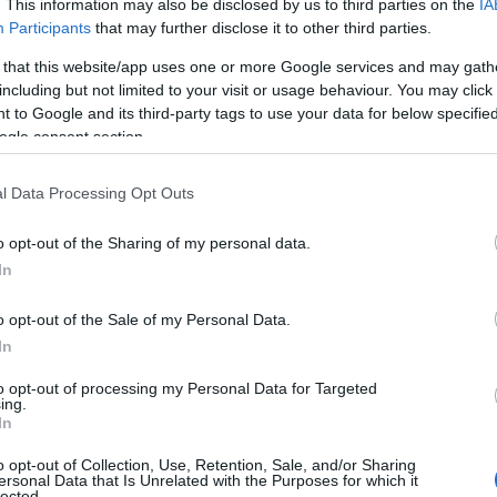
. This information may also be disclosed by us to third parties on the
IA
Participants
that may further disclose it to other third parties.
diversa dall’anno precedente, segnato dalla
on il chirurgo sassarese
Giovanni Angiolini
,
 that this website/app uses one or more Google services and may gath
tuosi in barca in Sardegna. Quest’anno la
including but not limited to your visit or usage behaviour. You may click 
ersa
, con nuovi compagni di viaggio. Tra
 to Google and its third-party tags to use your data for below specifi
ogle consent section.
e,
momenti di relax
al tramonto, gite sullo
ne al Billionaire
.
l Data Processing Opt Outs
o opt-out of the Sharing of my personal data.
In
azionali?
o opt-out of the Sale of my Personal Data.
In
 mese
cliccando
qui
to opt-out of processing my Personal Data for Targeted
ing.
In
o opt-out of Collection, Use, Retention, Sale, and/or Sharing
do nella sezione
Login
dal menù del sito o
ersonal Data that Is Unrelated with the Purposes for which it
lected.