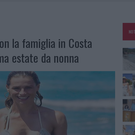
HE IL CENTRO ACCOGLIENZA MINORI CHIUDE
RO SPACCIO E DEGRADO: ESPLODE LA PROTESTA
SCEGLIERE LA SOLUZIONE IDEALE PER LA CASA E L’UFFICIO
NOT
KEND A OLBIA E IN GALLURA
on la famiglia in Costa
ima estate da nonna