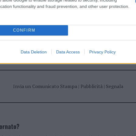
cation functionality and fraud prevention, and other user protection.
CONFIRM
dente
Prossimo articolo
Data Deletion
Data Access
Privacy Policy
Invia un Comunicato Stampa
|
Pubblicità
|
Segnala
iornato?