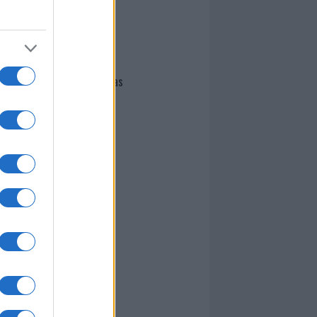
I nostri cari
Giovannimaria Cabras