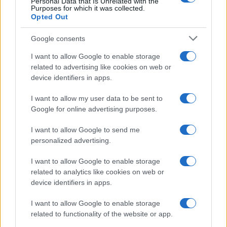
Personal Data that Is Unrelated with the
Michelle Hunziker in Gallura, bella anche dal
Purposes for which it was collected.
Opted Out
vivo: un amico vip svela come fa
Google consents
Calangianus, dopo le polemiche il centro
I want to allow Google to enable storage
accoglienza minori chiude
related to advertising like cookies on web or
device identifiers in apps.
Olbia, divieto di sosta contro spaccio e degrado:
I want to allow my user data to be sent to
esplode la protesta
Google for online advertising purposes.
I want to allow Google to send me
Pausa caffè impeccabile: come scegliere la
personalized advertising.
soluzione ideale per la casa e l’ufficio
I want to allow Google to enable storage
related to analytics like cookies on web or
Monte Pino, la fine di un lungo dolore: storia e
device identifiers in apps.
rinascita della strada che segnò la Gallura
I want to allow Google to enable storage
related to functionality of the website or app.
Raid nelle campagne di Berchidda, rischio per