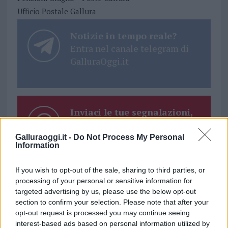
Ufficio Postale Gallura
Notizie in tempo reale?
Entra nel canale telegram di
GalluraOggi.it
Inviaci le tue segnalazioni,
i tuoi video e le tue foto
Su WhatsApp al numero +39
Galluraoggi.it -
Do Not Process My Personal
Information
345 356 7512
If you wish to opt-out of the sale, sharing to third parties, or
processing of your personal or sensitive information for
targeted advertising by us, please use the below opt-out
section to confirm your selection. Please note that after your
Ricevi le nostre ultime news
opt-out request is processed you may continue seeing
interest-based ads based on personal information utilized by