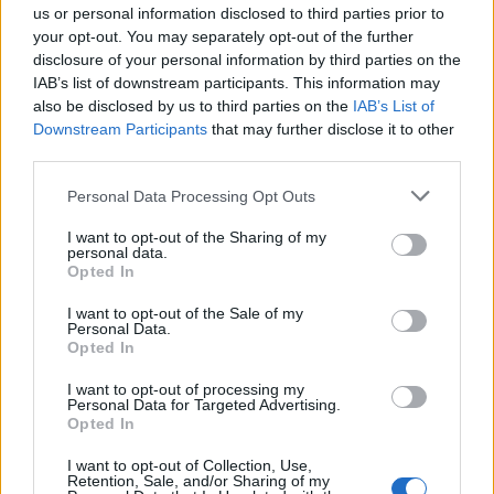
us or personal information disclosed to third parties prior to
da
Google News
your opt-out. You may separately opt-out of the further
disclosure of your personal information by third parties on the
IAB’s list of downstream participants. This information may
Condividi l'articolo
also be disclosed by us to third parties on the
IAB’s List of
Downstream Participants
that may further disclose it to other
F
T
Pi
W
S
third parties.
a
w
n
h
h
Please note that this website/app uses one or more Google
Personal Data Processing Opt Outs
ce
it
te
at
a
services and may gather and store information including but
Articolo precedente
not limited to your visit or usage behaviour. You may click to
I want to opt-out of the Sharing of my
b
te
re
s
re
Prossimo articolo
personal data.
grant or deny consent to Google and its third-party tags to
Opted In
o
r
st
A
use your data for below specified purposes in below Google
consent section.
I want to opt-out of the Sale of my
o
p
Personal Data.
NOTIZIE RECENTI
Opted In
k
p
I want to opt-out of processing my
Personal Data for Targeted Advertising.
Le previsioni meteo per il weekend a Olbia e in
Opted In
Gallura
I want to opt-out of Collection, Use,
Retention, Sale, and/or Sharing of my