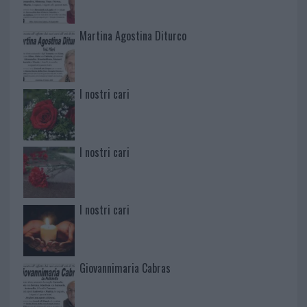
Martina Agostina Diturco
I nostri cari
I nostri cari
I nostri cari
Giovannimaria Cabras