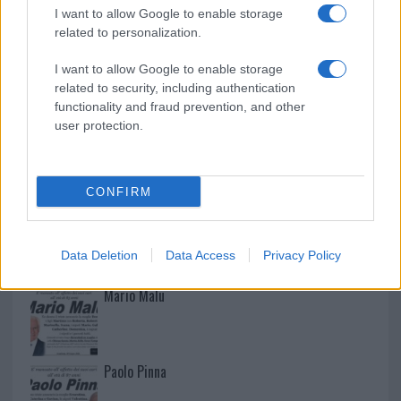
la rete elettrica
I want to allow Google to enable storage
related to personalization.
I want to allow Google to enable storage
related to security, including authentication
functionality and fraud prevention, and other
user protection.
CONFIRM
NECROLOGIE
Data Deletion
Data Access
Privacy Policy
Mario Malu
Paolo Pinna