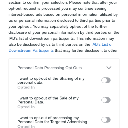
section to confirm your selection. Please note that after your
opt-out request is processed you may continue seeing
interest-based ads based on personal information utilized by
us or personal information disclosed to third parties prior to
Ricevi le nostre ultime news
your opt-out. You may separately opt-out of the further
disclosure of your personal information by third parties on the
da
Google News
IAB’s list of downstream participants. This information may
also be disclosed by us to third parties on the
IAB’s List of
Downstream Participants
that may further disclose it to other
third parties.
Condividi l'articolo
Please note that this website/app uses one or more Google
Personal Data Processing Opt Outs
F
T
Pi
W
S
services and may gather and store information including but
not limited to your visit or usage behaviour. You may click to
I want to opt-out of the Sharing of my
a
w
n
h
h
personal data.
grant or deny consent to Google and its third-party tags to
Opted In
ce
it
te
at
a
use your data for below specified purposes in below Google
Articolo precedente
consent section.
b
te
re
s
re
I want to opt-out of the Sale of my
Prossimo articolo
Personal Data.
o
r
st
A
Opted In
o
p
I want to opt-out of processing my
Personal Data for Targeted Advertising.
NOTIZIE RECENTI
Opted In