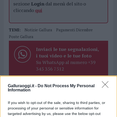
sezione
Login
dal menù del sito o
cliccando
qui
TEMI:
Notizie Gallura
Pagamenti Dicembre
Poste Gallura
Inviaci le tue segnalazioni,
i tuoi video e le tue foto
Su WhatsApp al numero +39
345 356 7512
Galluraoggi.it -
Do Not Process My Personal
Information
Notizie in tempo reale?
Entra nel canale telegram di
If you wish to opt-out of the sale, sharing to third parties, or
GalluraOggi.it
processing of your personal or sensitive information for
targeted advertising by us, please use the below opt-out