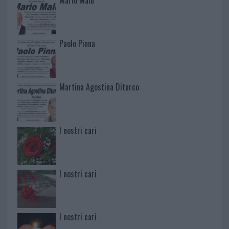
Mario Malu
Paolo Pinna
Martina Agostina Diturco
I nostri cari
I nostri cari
I nostri cari