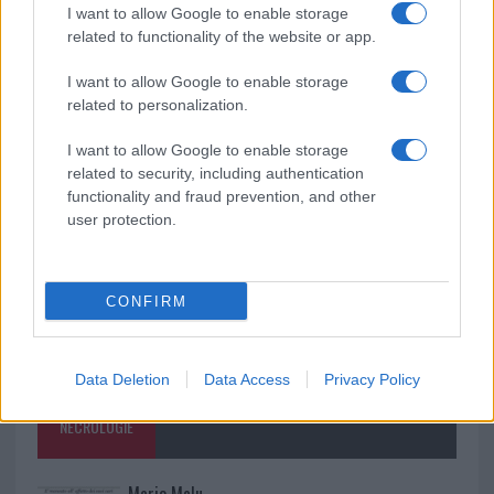
I want to allow Google to enable storage
Le previsioni meteo per il weekend a Olbia e in
related to functionality of the website or app.
Gallura
I want to allow Google to enable storage
related to personalization.
Michelle Hunziker in Gallura, bella anche dal
vivo: un amico vip svela come fa
I want to allow Google to enable storage
related to security, including authentication
functionality and fraud prevention, and other
user protection.
CONFIRM
Data Deletion
Data Access
Privacy Policy
NECROLOGIE