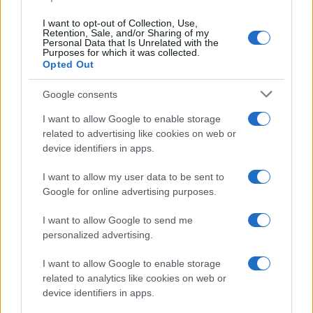
k
p
I want to opt-out of Collection, Use,
Jovanotti, Gabry Ponte e Alfa: Olbia ombelico del
Retention, Sale, and/or Sharing of my
Personal Data that Is Unrelated with the
mondo per una notte
Purposes for which it was collected.
Opted Out
Giorgia Meloni a La Maddalena, la vicesindaco:
Google consents
“Orgoglio e discrezione per visita privata̶…
I want to allow Google to enable storage
related to advertising like cookies on web or
Incendio nella notte a Olbia, a fuoco due furgoni
device identifiers in apps.
I want to allow my user data to be sent to
Google for online advertising purposes.
A fuoco un deposito con bombole, intervento dei
I want to allow Google to send me
vigili del fuoco a Rudalza
personalized advertising.
I want to allow Google to enable storage
Ristorante distrutto dalle fiamme a La
related to analytics like cookies on web or
Maddalena, incendio a Monti d’à rena
device identifiers in apps.