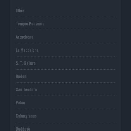
Olbia
Tempio Pausania
Arzachena
La Maddalena
S. T. Gallura
Budoni
San Teodoro
Palau
Calangianus
Buddusò