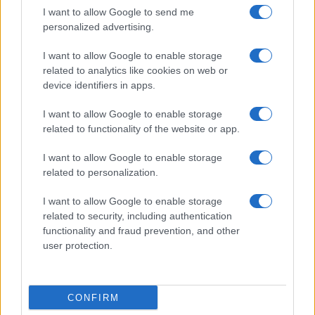
I want to allow Google to send me
Martina Agostina Diturco
personalized advertising.
I want to allow Google to enable storage
related to analytics like cookies on web or
I nostri cari
device identifiers in apps.
I want to allow Google to enable storage
related to functionality of the website or app.
I nostri cari
I want to allow Google to enable storage
related to personalization.
I nostri cari
I want to allow Google to enable storage
related to security, including authentication
functionality and fraud prevention, and other
user protection.
Giovannimaria Cabras
CONFIRM