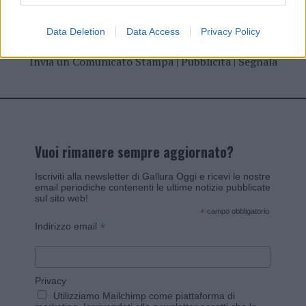
Data Deletion
Data Access
Privacy Policy
Invia un Comunicato Stampa
|
Pubblicità
|
Segnala
Vuoi rimanere sempre aggiornato?
Iscriviti alla newsletter di Gallura Oggi e ricevi le nostre
email periodiche contenenti le ultime notizie pubblicate
sul sito web!
*
campo obbligatorio
*
Indirizzo email
Privacy
Utilizziamo Mailchimp come piattaforma di