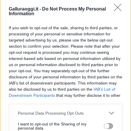
partecipazione per il suo racconto
Galluraoggi.it -
Do Not Process My Personal
Information
Calangianus, allarme sul centro accoglienza
minori, Albieri: “Episodi gravissimi”
If you wish to opt-out of the sale, sharing to third parties, or
processing of your personal or sensitive information for
targeted advertising by us, please use the below opt-out
Gallura, finti clienti svuotano le suite: furto da
section to confirm your selection. Please note that after your
50mila nel resort
opt-out request is processed you may continue seeing
interest-based ads based on personal information utilized by
us or personal information disclosed to third parties prior to
Meteo Olbia 7 agosto, sole e caldo tornano
your opt-out. You may separately opt-out of the further
protagonisti
disclosure of your personal information by third parties on the
IAB’s list of downstream participants. This information may
also be disclosed by us to third parties on the
IAB’s List of
Test tunnel Olbia: rampe chiuse ancora fino a
Downstream Participants
that may further disclose it to other
fine agosto
third parties.
Please note that this website/app uses one or more Google
Personal Data Processing Opt Outs
Aggius conquista la classifica delle mete più
services and may gather and store information including but
not limited to your visit or usage behaviour. You may click to
I want to opt-out of the Sharing of my
amate dell’estate 2026
personal data.
grant or deny consent to Google and its third-party tags to