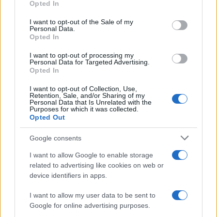
Opted In
use your data for below specified purposes in below Google
consent section.
I want to opt-out of the Sale of my
Personal Data.
Opted In
I want to opt-out of processing my
Personal Data for Targeted Advertising.
Opted In
I want to opt-out of Collection, Use,
Retention, Sale, and/or Sharing of my
Personal Data that Is Unrelated with the
Purposes for which it was collected.
NECROLOGIE
Opted Out
Google consents
Mario Malu
I want to allow Google to enable storage
related to advertising like cookies on web or
device identifiers in apps.
Paolo Pinna
I want to allow my user data to be sent to
Google for online advertising purposes.