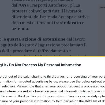
dall’Orsa Trasporti Autoferro Tpl. La
protesta coinvolgerà tutti i lavoratori
dipendenti dell’azienda Arst spa e arriva
dopo mesi di tensioni tra
sindacato e
azienda
.
o la
quarta azione di astensione
dal lavoro
seguito dello stato di agitazione proclamato il
va delle procedure di raffreddamento e
unciato un rifiuto dell’azienda di confrontarsi
rma contrattuale di secondo livello
, inviata
i.it -
Do Not Process My Personal Information
ndo un atteggiamento discriminatorio nei
tato da Orsa Tpl.
to opt-out of the sale, sharing to third parties, or processing of your per
formation for targeted advertising by us, please use the below opt-out s
 registrato un’adesione significativa, con
r selection. Please note that after your opt-out request is processed y
o 2025 e del 23,90% il 5 luglio 2025 rispetto
eing interest-based ads based on personal information utilized by us or
mini di personale in turno nelle fasce di
disclosed to third parties prior to your opt-out. You may separately opt-
losure of your personal information by third parties on the IAB’s list of
e 37,54%.
NEC