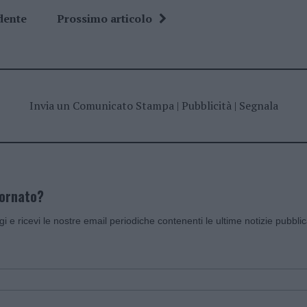
dente
Prossimo articolo
Invia un Comunicato Stampa
|
Pubblicità
|
Segnala
iornato?
ggi e ricevi le nostre email periodiche contenenti le ultime notizie pubbli