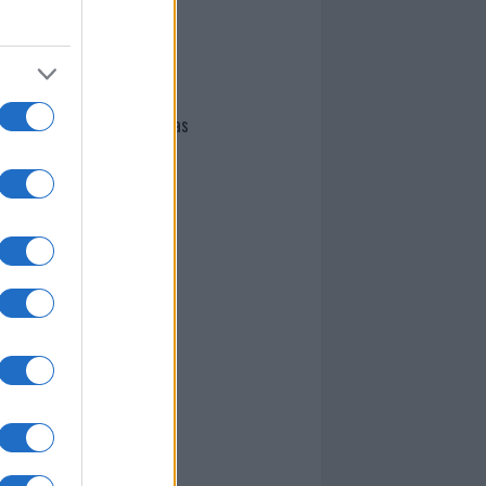
I nostri cari
Giovannimaria Cabras