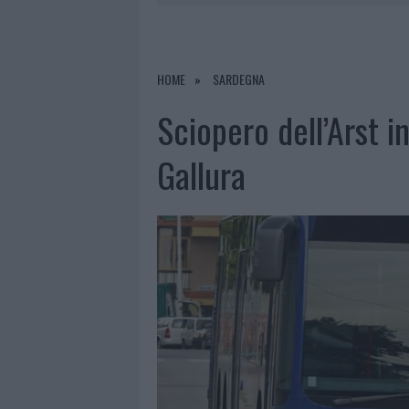
7 AGOSTO 2026
|
CALANGIANUS, DOPO LE POLEMIC
7 AGOSTO 2026
|
OLBIA, DIVIETO DI SOSTA CONT
7 AGOSTO 2026
|
PAUSA CAFFÈ IMPECCABILE: COME 
HOME
SARDEGNA
7 AGOSTO 2026
|
LE PREVISIONI METEO PER IL WEE
Sciopero dell’Arst i
Gallura