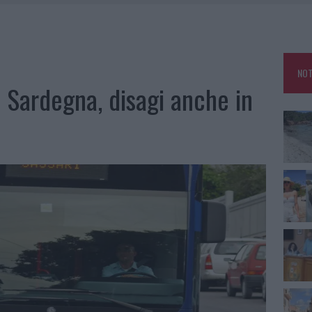
HE IL CENTRO ACCOGLIENZA MINORI CHIUDE
RO SPACCIO E DEGRADO: ESPLODE LA PROTESTA
SCEGLIERE LA SOLUZIONE IDEALE PER LA CASA E L’UFFICIO
NOT
KEND A OLBIA E IN GALLURA
n Sardegna, disagi anche in