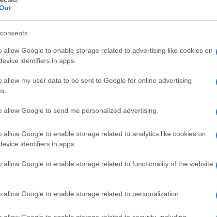
u confronto sindacale, condizioni di lavoro e
Out
he rimangono aperte e che, secondo Orsa Tpl,
rontare.
consents
o allow Google to enable storage related to advertising like cookies on
evice identifiers in apps.
azionali?
o allow my user data to be sent to Google for online advertising
s.
 mese
cliccando
qui
to allow Google to send me personalized advertising.
o allow Google to enable storage related to analytics like cookies on
evice identifiers in apps.
do nella sezione
Login
dal menù del sito o
o allow Google to enable storage related to functionality of the website
o allow Google to enable storage related to personalization.
na
Sciopero Arst Sardegna
Sciopero Sardegna
o allow Google to enable storage related to security, including