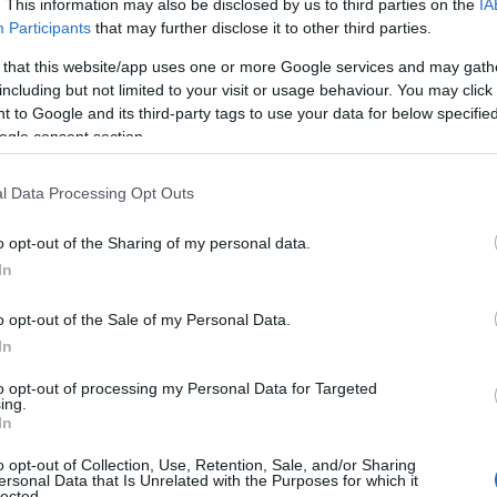
. This information may also be disclosed by us to third parties on the
IA
Participants
that may further disclose it to other third parties.
ttembre coinvolgerà tutti i
lavoratori Arst
per
a fine del servizio. Saranno comunque garantite
 that this website/app uses one or more Google services and may gath
e per i trasporti pubblici, incluse le tratte
including but not limited to your visit or usage behaviour. You may click 
 to Google and its third-party tags to use your data for below specifi
anviarie, nonché, seppur non obbligatorio, il
ogle consent section.
aziendali
assicureranno la sicurezza di utenti,
ndo le disposizioni aziendali e le normative
l Data Processing Opt Outs
o opt-out of the Sharing of my personal data.
viaggiante del
settore automobilistico
, nelle
In
servizio completo sarà assicurato
dalle 6 alle
di fuori di queste fasce, potranno verificarsi
o opt-out of the Sale of my Personal Data.
io, con inevitabili disagi anche per chi viaggia
In
o subire ritardi o cancellazioni. Gli utenti sono
 orari e a
pianificare eventuali spostamenti
to opt-out of processing my Personal Data for Targeted
ing.
In
o opt-out of Collection, Use, Retention, Sale, and/or Sharing
mo atto di una lunga vertenza tra sindacato
ersonal Data that Is Unrelated with the Purposes for which it
lected.