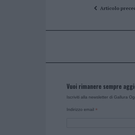
ce
it
te
at
a
Articolo prece
b
te
re
s
re
o
r
st
A
o
p
k
p
Vuoi rimanere sempre agg
Iscriviti alla newsletter di Gallura O
*
Indirizzo email