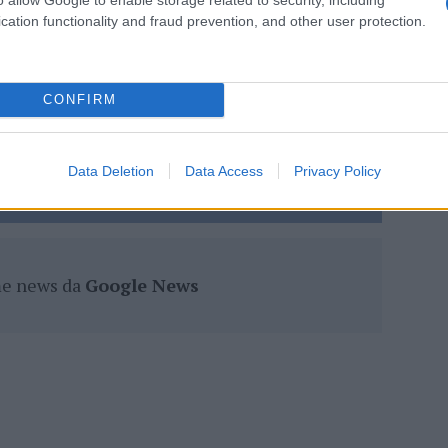
lazioni, i tuoi video e le tue foto
cation functionality and fraud prevention, and other user protection.
ro +39 345 356 7512
CONFIRM
eale?
gram di GalluraOggi.it
Data Deletion
Data Access
Privacy Policy
ime news da
Google News