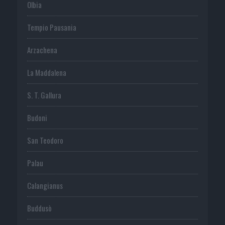
Olbia
Tempio Pausania
Arzachena
La Maddalena
S. T. Gallura
Budoni
San Teodoro
Palau
Calangianus
Buddusò