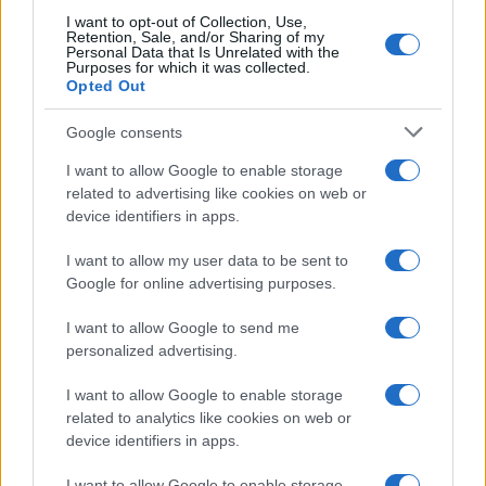
I want to opt-out of Collection, Use,
Retention, Sale, and/or Sharing of my
Personal Data that Is Unrelated with the
TEMI:
M Truffe Gallura
Notizie Arzachena
Purposes for which it was collected.
Opted Out
Notizie Gallura
Notizie La Maddalena
Notizie Olbia
Truffe On Line Gallura
Google consents
Truffe Telefoniche
Truffe Telefoniche Gallura
I want to allow Google to enable storage
related to advertising like cookies on web or
Condividi l'articolo
device identifiers in apps.
F
T
Pi
W
S
I want to allow my user data to be sent to
a
w
n
h
h
Google for online advertising purposes.
ce
it
te
at
a
Articolo precedente
I want to allow Google to send me
b
te
re
s
re
Prossimo articolo
personalized advertising.
o
r
st
A
I want to allow Google to enable storage
o
p
related to analytics like cookies on web or
NOTIZIE RECENTI
device identifiers in apps.
k
p
I want to allow Google to enable storage