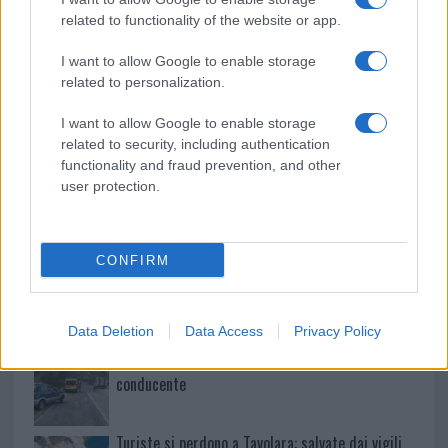
Nuovo sportello rifiuti a Palau, una svolta per gli
related to functionality of the website or app.
utenti
I want to allow Google to enable storage
related to personalization.
Migliori agenzie per l’Attestazione SOA in Italia:
I want to allow Google to enable storage
lista delle 4 realtà più efficienti nella g…
related to security, including authentication
functionality and fraud prevention, and other
“Sul filo del discorso”: sold out ad Olbia per il
user protection.
reading su Atzeni
CONFIRM
La Maddalena, festa per i 30 anni del Diving
center di Tegge
Data Deletion
Data Access
Privacy Policy
Esce di strada con l’auto ad Arzachena: ferito il
conducente
Turiste si perdono a Tavolara: salvate dai vigili