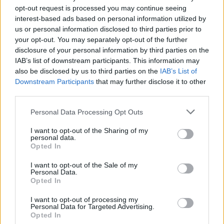
opt-out request is processed you may continue seeing
operazioni dal conto del titolare.
interest-based ads based on personal information utilized by
us or personal information disclosed to third parties prior to
Non fidarsi mai!! Se si ricevono comunicazioni
your opt-out. You may separately opt-out of the further
sospette è necessario chiamare l’Assistenza
disclosure of your personal information by third parties on the
Clienti della propria banca per avere supporto
IAB’s list of downstream participants. This information may
su come gestire la situazione.
also be disclosed by us to third parties on the
IAB’s List of
Downstream Participants
that may further disclose it to other
third parties.
Vuoi rimuovere le pubblicità nazionali?
Please note that this website/app uses one or more Google
Personal Data Processing Opt Outs
services and may gather and store information including but
Puoi abbonarti a
soli € 1,10 al mese
not limited to your visit or usage behaviour. You may click to
I want to opt-out of the Sharing of my
personal data.
cliccando
qui
grant or deny consent to Google and its third-party tags to
Opted In
use your data for below specified purposes in below Google
consent section.
Sei già abbonato?
I want to opt-out of the Sale of my
Personal Data.
Opted In
Puoi effettuare l'accesso andando nella
I want to opt-out of processing my
sezione
Login
dal menù del sito o
Personal Data for Targeted Advertising.
Opted In
cliccando
qui