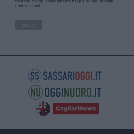
facendo clic sul collegamento nel piè di pagina delle
nostre e-mail.