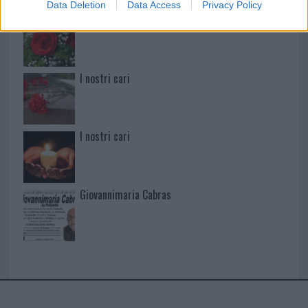
Data Deletion
Data Access
Privacy Policy
I nostri cari
I nostri cari
I nostri cari
Giovannimaria Cabras