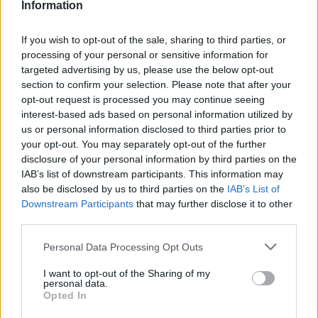
Information
F
T
Pi
W
S
a
w
n
h
h
If you wish to opt-out of the sale, sharing to third parties, or
processing of your personal or sensitive information for
ce
it
te
at
a
Articolo precedente
targeted advertising by us, please use the below opt-out
b
te
re
s
re
section to confirm your selection. Please note that after your
Prossimo articolo
opt-out request is processed you may continue seeing
o
r
st
A
interest-based ads based on personal information utilized by
o
p
us or personal information disclosed to third parties prior to
NOTIZIE RECENTI
your opt-out. You may separately opt-out of the further
k
p
disclosure of your personal information by third parties on the
IAB’s list of downstream participants. This information may
Le previsioni meteo per il weekend a Olbia e in
also be disclosed by us to third parties on the
IAB’s List of
Downstream Participants
that may further disclose it to other
Gallura
third parties.
Please note that this website/app uses one or more Google
Personal Data Processing Opt Outs
Michelle Hunziker in Gallura, bella anche dal
services and may gather and store information including but
vivo: un amico vip svela come fa
not limited to your visit or usage behaviour. You may click to
I want to opt-out of the Sharing of my
personal data.
grant or deny consent to Google and its third-party tags to
Opted In
use your data for below specified purposes in below Google
Calangianus, dopo le polemiche il centro