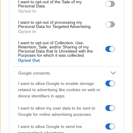
consent section.
I want to opt-out of the Sale of my
accoglienza minori chiude
Personal Data.
Opted In
Olbia, divieto di sosta contro spaccio e degrado:
I want to opt-out of processing my
Personal Data for Targeted Advertising.
esplode la protesta
Opted In
I want to opt-out of Collection, Use,
Pausa caffè impeccabile: come scegliere la
Retention, Sale, and/or Sharing of my
Personal Data that Is Unrelated with the
soluzione ideale per la casa e l’ufficio
Purposes for which it was collected.
Opted Out
Monte Pino, la fine di un lungo dolore: storia e
Google consents
rinascita della strada che segnò la Gallura
I want to allow Google to enable storage
related to advertising like cookies on web or
device identifiers in apps.
Raid nelle campagne di Berchidda, rischio per
la rete elettrica
I want to allow my user data to be sent to
Google for online advertising purposes.
I want to allow Google to send me
personalized advertising.