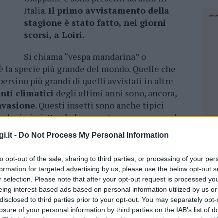
Italia.
Il primo avvistamento della
stagione è stato fatto, nei giorni
scorsi, a Loiri.
Si chiama “vespa mandarina” o
è la specie più grande del mondo. Quelle che
ersino più grandi di quelli avvistati in altre
ti climatici
degli ultimi anni sono, ancora,
nvasione
. Questi insetti sono anche tipici
icolosissimi. Con le loro punture
sono capaci
taglia e perfino gli umani
.
i.it -
Do Not Process My Personal Information
mente, sono una minaccia anche per le api,
to opt-out of the sale, sharing to third parties, or processing of your per
pravvivenza di tutta la specie e la catena
formation for targeted advertising by us, please use the below opt-out s
ime ore,
stanno facendo tremare tutta la
r selection. Please note that after your opt-out request is processed y
rolifica molto e si muove in sciami potrebbe,
eing interest-based ads based on personal information utilized by us or
utto il nord Sardegna e in tutta l’Isola.
disclosed to third parties prior to your opt-out. You may separately opt-
losure of your personal information by third parties on the IAB’s list of
NEC