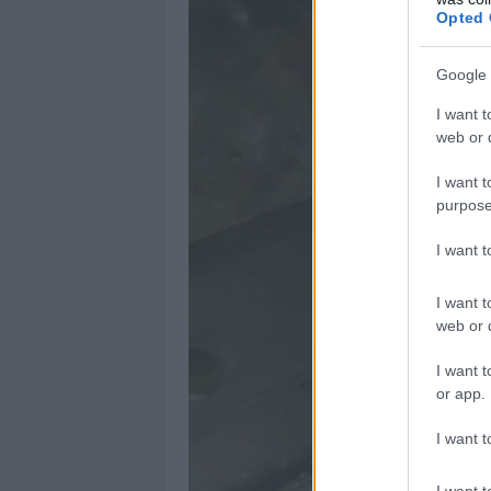
Opted 
Google 
I want t
web or d
I want t
purpose
I want 
I want t
web or d
I want t
or app.
I want t
I want t