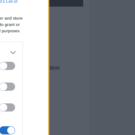
B’s List of
Mario Malu
er and store
to grant or
ed purposes
Paolo Pinna
Martina Agostina Diturco
I nostri cari
I nostri cari