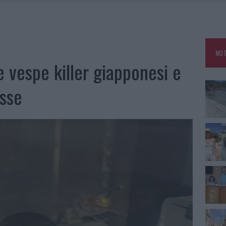
RO SPACCIO E DEGRADO: ESPLODE LA PROTESTA
SCEGLIERE LA SOLUZIONE IDEALE PER LA CASA E L’UFFICIO
KEND A OLBIA E IN GALLURA
NOT
 BELLA ANCHE DAL VIVO: UN AMICO VIP SVELA COME FA
e vespe killer giapponesi e
osse