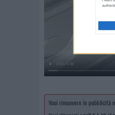
authenti
Vuoi rimuovere le pubblicità n
Puoi abbonarti a
soli € 1,10 al