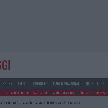
SPORT
EVENTI
RUBRICHE
PUBLIREDAZIONALI
NECROLOGIE
A
S. T. GALLURA
BUDONI
SAN TEODORO
PALAU
CALANGIANUS
BUDDUSÒ
LOIRI P. S. 
PO LE POLEMICHE IL CENTRO ACCOGLIENZA MINORI CHIUDE