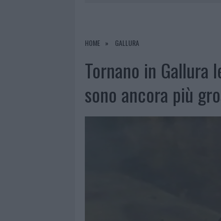
7 AGOSTO 2026
|
OLBIA, DIVIETO DI SOSTA CONT
7 AGOSTO 2026
|
PAUSA CAFFÈ IMPECCABILE: COME 
7 AGOSTO 2026
|
LE PREVISIONI METEO PER IL WEE
HOME
GALLURA
7 AGOSTO 2026
|
MICHELLE HUNZIKER IN GALLURA,
Tornano in Gallura l
sono ancora più gr