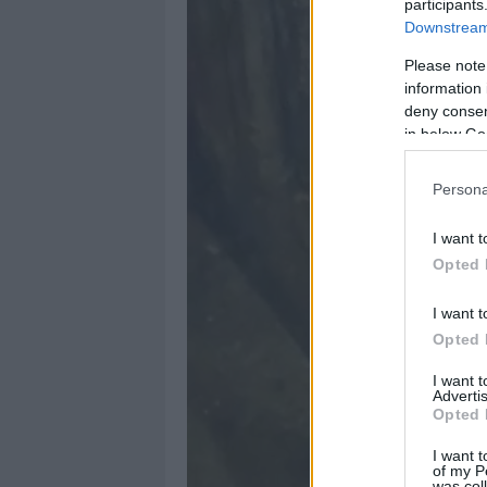
participants
Downstream 
Please note
information 
deny consent
in below Go
Persona
I want t
Opted 
I want t
Opted 
I want 
Advertis
Opted 
I want t
of my P
was col