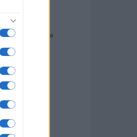
I nostri cari
Giovannimaria Cabras