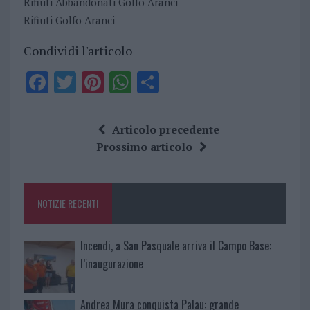
Rifiuti Abbandonati Golfo Aranci
Rifiuti Golfo Aranci
Condividi l'articolo
F
T
Pi
W
S
a
w
n
h
h
ce
it
te
at
a
Articolo precedente
b
te
re
s
re
Prossimo articolo
o
r
st
A
o
p
NOTIZIE RECENTI
k
p
Incendi, a San Pasquale arriva il Campo Base:
l’inaugurazione
Andrea Mura conquista Palau: grande