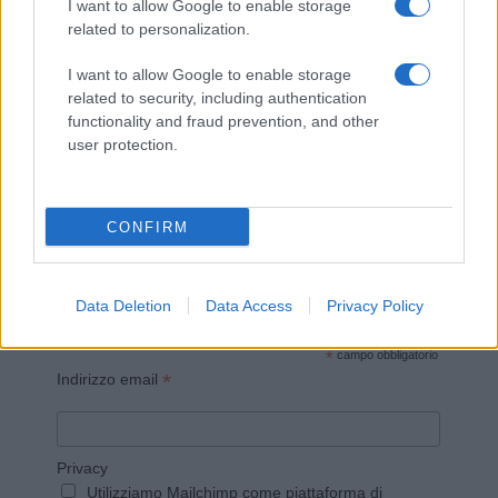
I want to allow Google to enable storage
related to personalization.
I want to allow Google to enable storage
related to security, including authentication
Invia un Comunicato Stampa
|
Pubblicità
|
Segnala
functionality and fraud prevention, and other
user protection.
CONFIRM
Vuoi rimanere sempre aggiornato?
Iscriviti alla newsletter di Gallura Oggi e ricevi le nostre
Data Deletion
Data Access
Privacy Policy
email periodiche contenenti le ultime notizie pubblicate
sul sito web!
*
campo obbligatorio
*
Indirizzo email
Privacy
Utilizziamo Mailchimp come piattaforma di