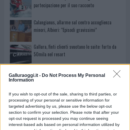
partecipazione per il suo racconto
Calangianus, allarme sul centro accoglienza
minori, Albieri: “Episodi gravissimi”
Gallura, finti clienti svuotano le suite: furto da
50mila nel resort
Meteo Olbia 7 agosto, sole e caldo tornano
Galluraoggi.it -
Do Not Process My Personal
protagonisti
Information
If you wish to opt-out of the sale, sharing to third parties, or
Test tunnel Olbia: rampe chiuse ancora fino a
processing of your personal or sensitive information for
fine agosto
targeted advertising by us, please use the below opt-out
section to confirm your selection. Please note that after your
opt-out request is processed you may continue seeing
Aggius conquista la classifica delle mete più
interest-based ads based on personal information utilized by
amate dell’estate 2026