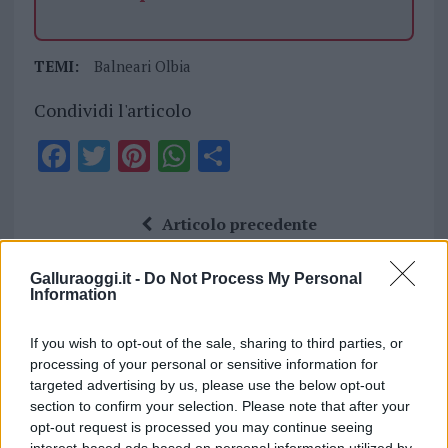
TEMI:
Balneari Olbia
Condividi l'articolo
F
T
Pi
W
S
a
w
n
h
h
ce
it
te
at
a
Articolo precedente
b
te
re
s
re
Prossimo articolo
o
r
st
A
Galluraoggi.it -
Do Not Process My Personal
Information
o
p
NOTIZIE RECENTI
k
p
If you wish to opt-out of the sale, sharing to third parties, or
processing of your personal or sensitive information for
targeted advertising by us, please use the below opt-out
Incendi, a San Pasquale arriva il Campo Base:
section to confirm your selection. Please note that after your
l’inaugurazione
opt-out request is processed you may continue seeing
interest-based ads based on personal information utilized by