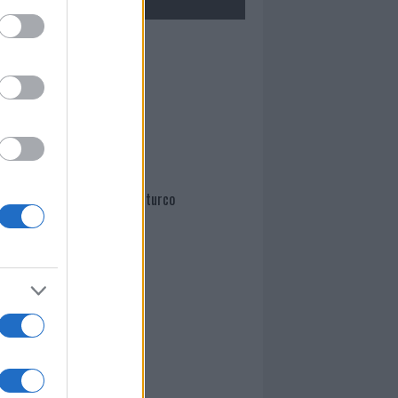
Mario Malu
Paolo Pinna
Martina Agostina Diturco
I nostri cari
I nostri cari