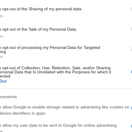
o opt-out of the Sharing of my personal data.
In
eale?
gram di GalluraOggi.it
o opt-out of the Sale of my Personal Data.
In
to opt-out of processing my Personal Data for Targeted
ing.
In
ime news da
Google News
o opt-out of Collection, Use, Retention, Sale, and/or Sharing
ersonal Data that Is Unrelated with the Purposes for which it
lected.
Out
consents
o allow Google to enable storage related to advertising like cookies on
evice identifiers in apps.
dente
Prossimo articolo
o allow my user data to be sent to Google for online advertising
s.