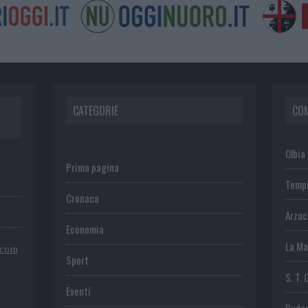
CATEGORIE
CO
Olbia
Prima pagina
Temp
Cronaca
Arza
Economia
La Ma
.com
Sport
S. T. 
Eventi