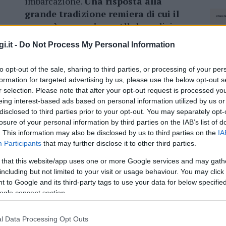
imbarcazione.
Una risposta alla
grande tradizione remiera di cui il
paese è espressione.
Alla benedizione
del parroco don Dario, insieme al
i.it -
Do Not Process My Personal Information
sindaco Giuseppe Fasolino e al
consigliere comunale Paolo Madeddu, è
to opt-out of the sale, sharing to third parties, or processing of your per
fo e la remata del gruppo di vogatori locali.
formation for targeted advertising by us, please use the below opt-out s
r selection. Please note that after your opt-out request is processed y
to reso possibile grazie all’impegno
eing interest-based ads based on personal information utilized by us or
e alla collaborazione di tanti cittadini e
disclosed to third parties prior to your opt-out. You may separately opt-
losure of your personal information by third parties on the IAB’s list of
Aranci adesso si apre una sfida ancora più
. This information may also be disclosed by us to third parties on the
IA
iosa tradizione remiera in Sardegna.
Participants
that may further disclose it to other third parties.
 that this website/app uses one or more Google services and may gath
including but not limited to your visit or usage behaviour. You may click 
 to Google and its third-party tags to use your data for below specifi
ogle consent section.
lazioni, i tuoi video e le tue foto
ro +39 345 356 7512
l Data Processing Opt Outs
NEC