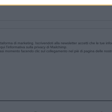
ggi e ricevi le nostre email periodiche contenenti le ultime notizie pubbli
aforma di marketing. Iscrivendoti alla newsletter accetti che le tue info
qui l'informativa sulla privacy di Mailchimp
.
siasi momento facendo clic sul collegamento nel piè di pagina delle nostr