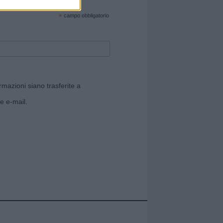
cate sul sito web!
*
campo obbligatorio
rmazioni siano trasferite a
e e-mail.