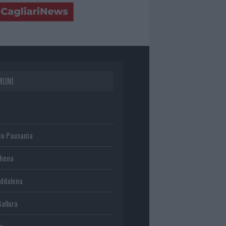
MUNI
io Pausania
chena
ddalena
Gallura