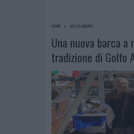
9 AGOSTO 2026
|
INCIDENTE SULLA STRADA PROVI
8 AGOSTO 2026
|
SANGUE, MUSICA E SOLIDARIETÀ 
8 AGOSTO 2026
|
METEO OLBIA 9 AGOSTO, TEMPER
HOME
GOLFO ARANCI
9 AGOSTO 2026
|
TRE MILIONI DI EURO DALLA PRO
Una nuova barca a r
tradizione di Golfo 