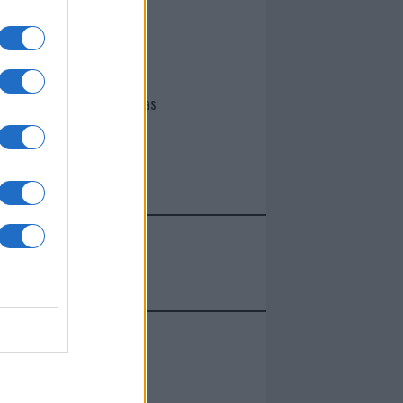
I nostri cari
Giovannimaria Cabras