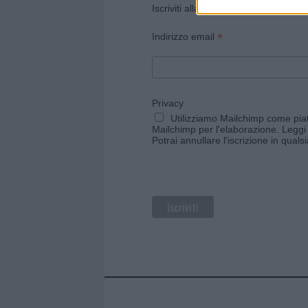
Iscriviti alla newsletter di Gallura O
*
Indirizzo email
Privacy
Utilizziamo Mailchimp come piatt
Mailchimp per l'elaborazione.
Leggi 
Potrai annullare l'iscrizione in qual