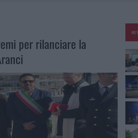
NCIALE AD ARZACHENA, UN FERITO
CON AVIS OLBIA AL DELTA CENTER
ATURE IN CALO
NOT
VINCIA GALLURA PER NUOVE AULE NELLE SCUOLE DI OLBIA
emi per rilanciare la
Aranci