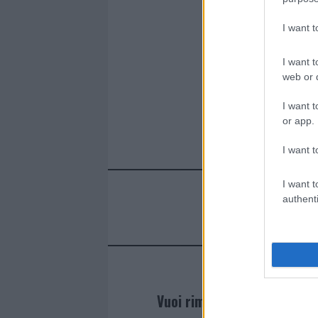
o
r
st
A
o
p
I want 
k
p
I want t
web or d
I want t
or app.
I want t
I want t
authenti
Vuoi rimanere sempre agg