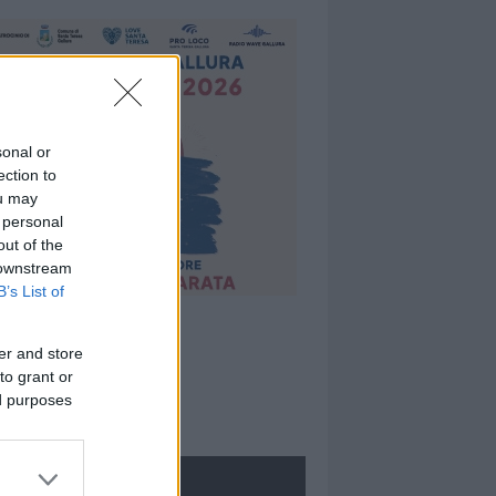
sonal or
ection to
ou may
 personal
out of the
 downstream
B’s List of
er and store
to grant or
ed purposes
ROLOGIE