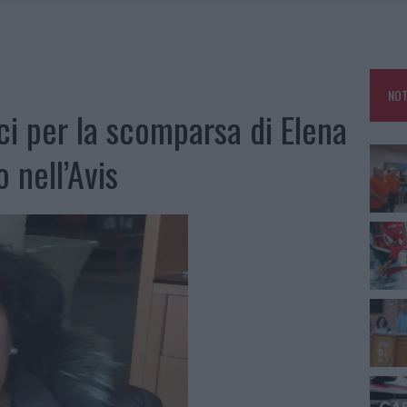
A IL CAMPO BASE: L’INAUGURAZIONE
: GRANDE PARTECIPAZIONE PER IL SUO RACCONTO
RO ACCOGLIENZA MINORI, ALBIERI: “EPISODI GRAVISSIMI”
NOT
NO LE SUITE: FURTO DA 50MILA NEL RESORT
ci per la scomparsa di Elena
 nell’Avis