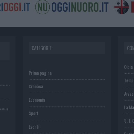
CATEGORIE
CO
Olbia
Prima pagina
Temp
Cronaca
Arza
Economia
La Ma
.com
Sport
S. T. 
Eventi