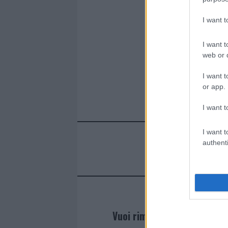
I want 
I want t
web or d
I want t
or app.
I want t
I want t
authenti
Vuoi rimanere sempre agg