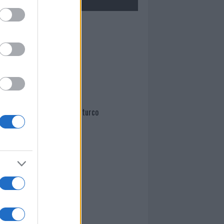
Mario Malu
Paolo Pinna
Martina Agostina Diturco
I nostri cari
I nostri cari