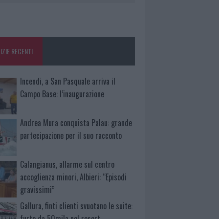
IZIE RECENTI
Incendi, a San Pasquale arriva il
Campo Base: l’inaugurazione
Andrea Mura conquista Palau: grande
partecipazione per il suo racconto
Calangianus, allarme sul centro
accoglienza minori, Albieri: “Episodi
gravissimi”
Gallura, finti clienti svuotano le suite:
furto da 50mila nel resort