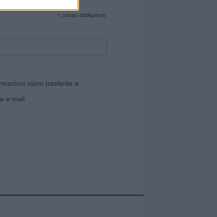
cate sul sito web!
*
campo obbligatorio
rmazioni siano trasferite a
e e-mail.