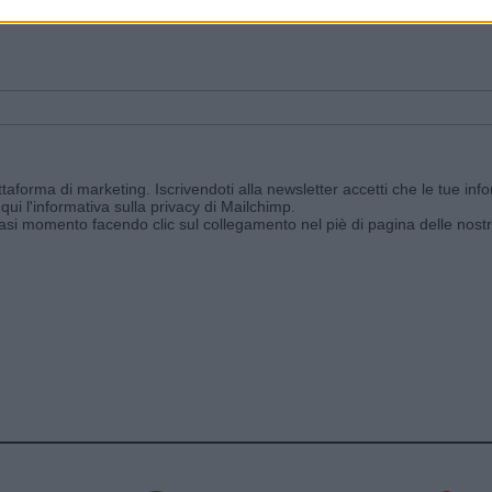
ggi e ricevi le nostre email periodiche contenenti le ultime notizie pubbli
aforma di marketing. Iscrivendoti alla newsletter accetti che le tue info
qui l'informativa sulla privacy di Mailchimp
.
siasi momento facendo clic sul collegamento nel piè di pagina delle nostr