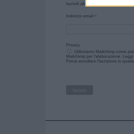
Iscriviti alla newsletter di Gallura O
*
Indirizzo email
Privacy
Utilizziamo Mailchimp come piatt
Mailchimp per l'elaborazione.
Leggi 
Potrai annullare l'iscrizione in qual