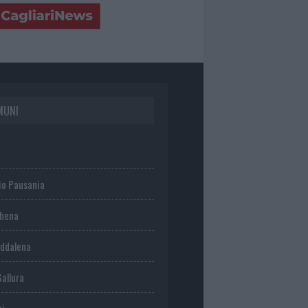
MUNI
io Pausania
chena
ddalena
Gallura