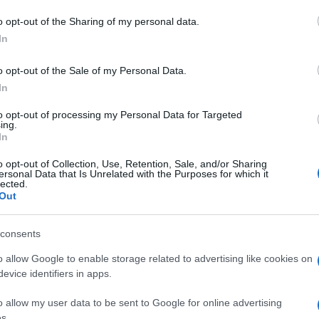
o opt-out of the Sharing of my personal data.
In
nci
o opt-out of the Sale of my Personal Data.
In
to opt-out of processing my Personal Data for Targeted
ing.
In
o opt-out of Collection, Use, Retention, Sale, and/or Sharing
dente
Prossimo articolo
ersonal Data that Is Unrelated with the Purposes for which it
lected.
Out
consents
o allow Google to enable storage related to advertising like cookies on
evice identifiers in apps.
o allow my user data to be sent to Google for online advertising
s.