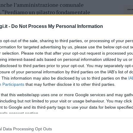
Anche l’amministrazione comunale
to. “Perdiamo un pilastro fondamentale
aese e una instancabile operatrice di
ario Mulas -. Nella sua carica di volontaria e
i.it -
Do Not Process My Personal Information
sposizione del prossimo il suo tempo, la sua
to opt-out of the sale, sharing to third parties, or processing of your per
 addolorati ma faremo il possibile per lasciare
formation for targeted advertising by us, please use the below opt-out s
l segno del passaggio di Elena. Avevamo con lei
r selection. Please note that after your opt-out request is processed y
IS e lo manterremo,
non solo
eing interest-based ads based on personal information utilized by us or
tende dedicare ad Elena quella sede
”.
disclosed to third parties prior to your opt-out. You may separately opt-
losure of your personal information by third parties on the IAB’s list of
. This information may also be disclosed by us to third parties on the
IA
azionali?
Participants
that may further disclose it to other third parties.
 that this website/app uses one or more Google services and may gath
 mese
cliccando
qui
including but not limited to your visit or usage behaviour. You may click 
 to Google and its third-party tags to use your data for below specifi
ogle consent section.
do nella sezione
Login
dal menù del sito o
l Data Processing Opt Outs
NEC