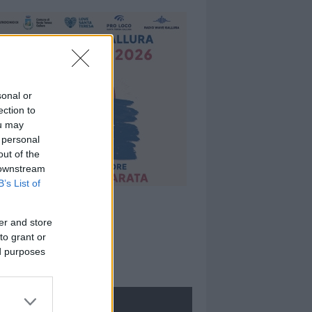
sonal or
ection to
ou may
 personal
out of the
 downstream
B’s List of
er and store
to grant or
ed purposes
ROLOGIE