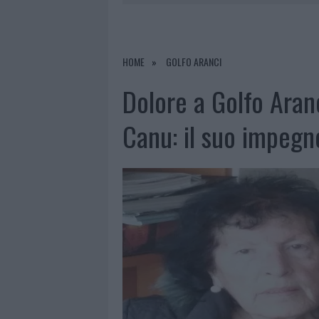
6 AGOSTO 2026
|
INCENDI, A SAN PASQUALE ARRIV
6 AGOSTO 2026
|
ANDREA MURA CONQUISTA PALAU
6 AGOSTO 2026
|
CALANGIANUS, ALLARME SUL CENT
HOME
GOLFO ARANCI
6 AGOSTO 2026
|
GALLURA, FINTI CLIENTI SVUOTA
Dolore a Golfo Aran
Canu: il suo impegno