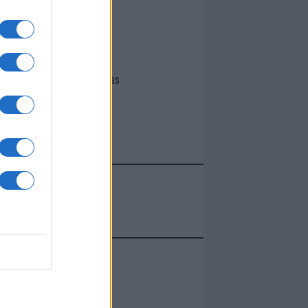
I nostri cari
Giovannimaria Cabras