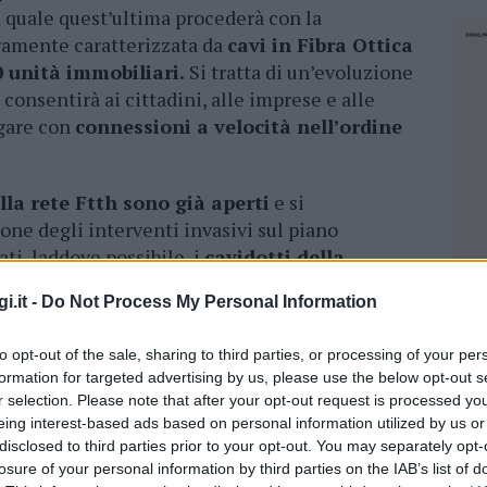
a quale quest’ultima procederà con la
eramente caratterizzata da
cavi in Fibra Ottica
 unità immobiliari.
Si tratta di un’evoluzione
onsentirà ai cittadini, alle imprese e alle
igare con
connessioni a velocità nell’ordine
lla rete Ftth sono già aperti
e si
one degli interventi invasivi sul piano
ati, laddove possibile, i
cavidotti della
rastrutture già esistenti
, riducendo perciò al
i.it -
Do Not Process My Personal Information
 soprattutto, l’impatto ambientale degli
 cablatura del territorio comunale. Siportal ha
to opt-out of the sale, sharing to third parties, or processing of your per
opria rete cercando di ridurre al minimo
formation for targeted advertising by us, please use the below opt-out s
ante l’adozione di elementi di rete passivi che
r selection. Please note that after your opt-out request is processed y
l’interno dei pozzetti stradali di snodo.
eing interest-based ads based on personal information utilized by us or
disclosed to third parties prior to your opt-out. You may separately opt-
, e in particolar modo di quelle in fibra ottica,
losure of your personal information by third parties on the IAB’s list of
NEC