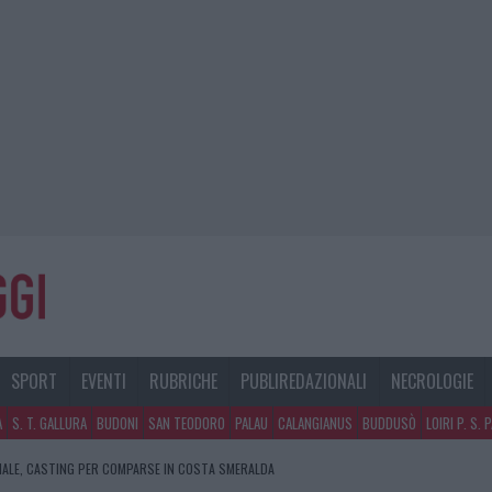
SPORT
EVENTI
RUBRICHE
PUBLIREDAZIONALI
NECROLOGIE
A
S. T. GALLURA
BUDONI
SAN TEODORO
PALAU
CALANGIANUS
BUDDUSÒ
LOIRI P. S. 
NALE, CASTING PER COMPARSE IN COSTA SMERALDA
SPITA LA GRANDE SFIDA DELLA VELA NELL’ESTATE 2026