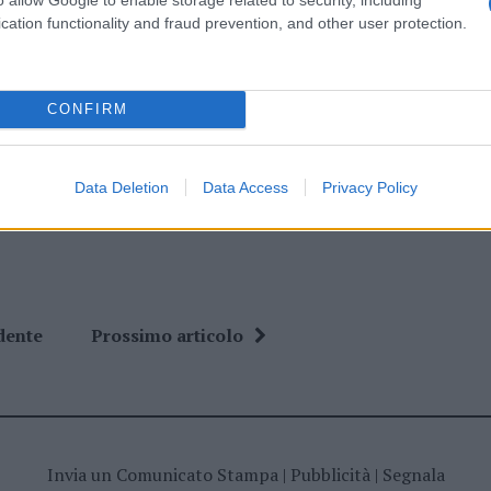
do nella sezione
Login
dal menù del sito o
cation functionality and fraud prevention, and other user protection.
CONFIRM
 Golfo Aranci
Internet Golfo Aranci
Data Deletion
Data Access
Privacy Policy
dente
Prossimo articolo
Invia un Comunicato Stampa
|
Pubblicità
|
Segnala