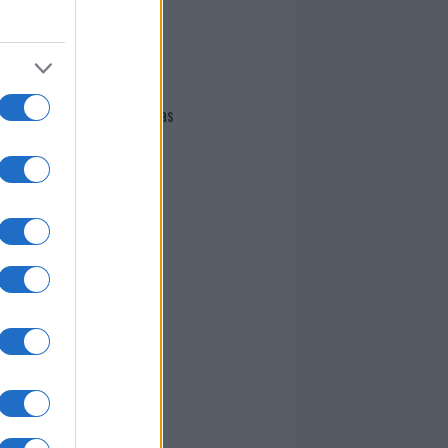
I nostri cari
Giovannimaria Cabras