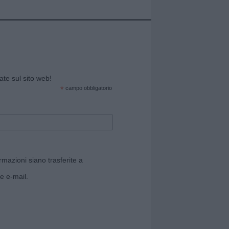
cate sul sito web!
*
campo obbligatorio
rmazioni siano trasferite a
e e-mail.