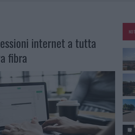
DDA, RISCHIO PER LA RETE ELETTRICA
L CANTIERE: LA GALLURA RITROVA LA STRADA
U, IL COMUNE COMPLETA L’ITER
NOT
essioni internet a tutta
a fibra