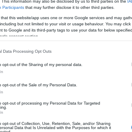
. This information may also be disclosed by us to third parties on the
IA
vitare la nascita di comunità di serie A e
Participants
that may further disclose it to other third parties.
rtemente che i
cittadini e le imprese di Golfo
o sforzo
– sottolinea Francesco Saluta, ceo di
 that this website/app uses one or more Google services and may gath
 un progetto di copertura iniziato anni fa con i
including but not limited to your visit or usage behaviour. You may click 
 to Google and its third-party tags to use your data for below specifi
he
oggi finalmente consentirà anche a
ogle consent section.
ulla nostra rete
X-Gpon. Grazie alla fibra
maginare e implementare applicazioni Smart
l Data Processing Opt Outs
i e importantissimi servizi: dall’IoT al
cloud
servizi di Smart Working alla DaD,
senza
o opt-out of the Sharing of my personal data.
 in HD dello streaming online”.
In
ando per implementare la rete e attivare i primi
o opt-out of the Sale of my Personal Data.
in
tempo per supportare al meglio le
In
 nostra, si sa, è una comunità che basa il
turismo e pertanto abbiamo il dovere di
to opt-out of processing my Personal Data for Targeted
ing.
gico
, consono ad una città moderna e in linea
In
i – afferma il sindaco di Golfo Aranci Mario
o opt-out of Collection, Use, Retention, Sale, and/or Sharing
ersonal Data that Is Unrelated with the Purposes for which it
lected.