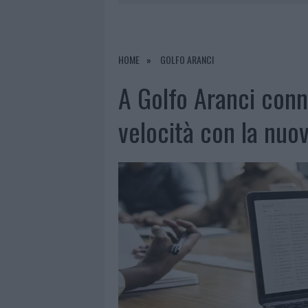
7 AGOSTO 2026
|
RAID NELLE CAMPAGNE DI BERCHI
7 AGOSTO 2026
|
MONTE PINO, VIA I CANCELLI DE
HOME
GOLFO ARANCI
7 AGOSTO 2026
|
NUOVI STALLI RESIDENTI A PALA
A Golfo Aranci conn
velocità con la nuov