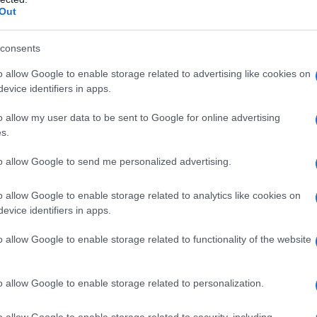
Out
iche relative all’ambient
e e agli impatti che
 sullo stesso, anche se semplicemente a livello
consents
ti cardine per la positiva concretizzazione
portal, la quale ha garantito, secondo le
o allow Google to enable storage related to advertising like cookies on
e possibile sul territorio
, utilizzando
evice identifiers in apps.
nimizzare ogni genere di inestetismo
o allow my user data to be sent to Google for online advertising
tadino – . Tale sviluppo tecnologico ci
s.
i lo vogliano, la possibilità di scegliere la
rt working, con la sicurezza di performance al
to allow Google to send me personalized advertising.
o allow Google to enable storage related to analytics like cookies on
evice identifiers in apps.
azionali?
o allow Google to enable storage related to functionality of the website
 mese
cliccando
qui
o allow Google to enable storage related to personalization.
o allow Google to enable storage related to security, including